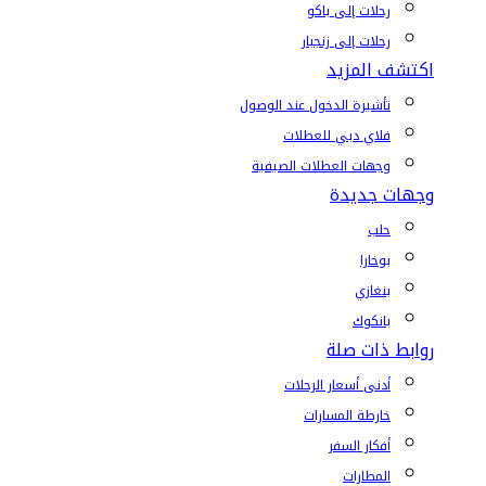
رحلات إلى باكو
رحلات إلى زنجبار
اكتشف المزيد
تأشيرة الدخول عند الوصول
فلاي دبي للعطلات
وجهات العطلات الصيفية
وجهات جديدة
حلب
بوخارا
بنغازي
بانكوك
روابط ذات صلة
أدنى أسعار الرحلات
خارطة المسارات
أفكار السفر
المطارات