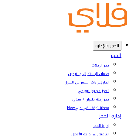
الحجز والإدارة
الحجز
حجز الرحلات
خدمات الإستقبال والترحيب
إنجاز إجراءات السفر من المنزل
الحجز مع رمز ترويجي
حجز رحلة طيران + فندق
محطة توقف في دبي
New
إدارة الحجز
إدارة الحجز
الترقية إلى درجة الأعمال