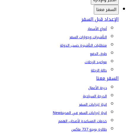
السفر معنا
الإعداد قبل السفر
أنواع الأسعار
التأشيرات وجوازات السفر
متطلبات التأشيرة حسب الدولة
طرق الدفع
مواعيد الرحلات
حالة الرحلة
السفر معنا
درجة الأعمال
الدرجة السياحية
إنجاز إجراءات السفر
إنجاز إجراءات السفر في المدينة
New
خدمات المساعدة لأصحاب الهمم
طائرة بوينغ 737 ماكس