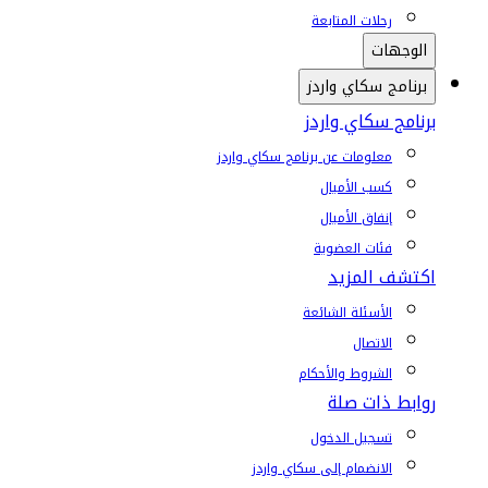
رحلات المتابعة
الوجهات
برنامج سكاي واردز
برنامج سكاي واردز
معلومات عن برنامج سكاي واردز
كسب الأميال
إنفاق الأميال
فئات العضوية
اكتشف المزيد
الأسئلة الشائعة
الاتصال
الشروط والأحكام
روابط ذات صلة
تسجيل الدخول
الانضمام إلى سكاي واردز