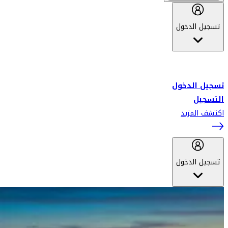
تسجيل الدخول
أهلاً بك في سكاي واردز طيران الإمارات برنامج الولاء المعتمد من قبل
طيران الإمارات، ومؤخراً فلاي دبي.
تسجيل الدخول
التسجيل
اكتشف المزيد
تسجيل الدخول