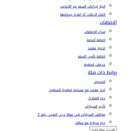
إنجاز إجراءات السفر عبر الإنترنت
إلغاء الرحلات أو إعادة جدولتها
الإضافات
شراء الإضافات
إضافة أمتعة
اختيار مقعد
إضافة تأمين السفر
خدمات إضافية
روابط ذات صلة
العروض
اختر مقعد مع مساحة إضافية للساقين
حجز الفنادق
تأجير السيارات
مواقف السيارات في مطار دبي المبنى رقم 2
حجز سيارة مع سائق
الحجز والإدارة