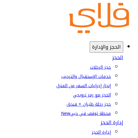
الحجز والإدارة
الحجز
حجز الرحلات
خدمات الإستقبال والترحيب
إنجاز إجراءات السفر من المنزل
الحجز مع رمز ترويجي
حجز رحلة طيران + فندق
محطة توقف في دبي
New
إدارة الحجز
إدارة الحجز