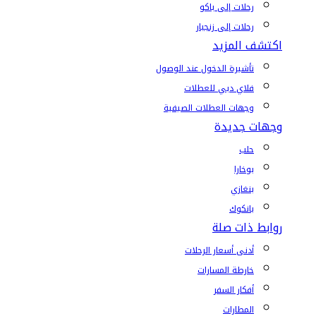
رحلات إلى باكو
رحلات إلى زنجبار
اكتشف المزيد
تأشيرة الدخول عند الوصول
فلاي دبي للعطلات
وجهات العطلات الصيفية
وجهات جديدة
حلب
بوخارا
بنغازي
بانكوك
روابط ذات صلة
أدنى أسعار الرحلات
خارطة المسارات
أفكار السفر
المطارات