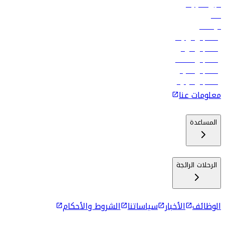
تأجير السيارات
فنادق
الوظائف
رحلات إلى تبيليسي
رحلات إلى الرياض
رحلات إلى مسقط
رحلات إلى ماليه
رحلات إلى كولومبو
معلومات عنا
المساعدة
الرحلات الرائجة
الوظائف
الأخبار
سياساتنا
الشروط والأحكام