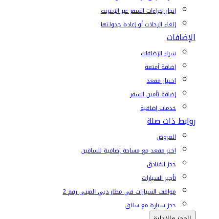
إنجاز إجراءات السفر عبر الإنترنت
إلغاء الرحلات أو إعادة جدولتها
الإضافات
شراء الإضافات
إضافة أمتعة
اختيار مقعد
إضافة تأمين السفر
خدمات إضافية
روابط ذات صلة
العروض
اختر مقعد مع مساحة إضافية للساقين
حجز الفنادق
تأجير السيارات
مواقف السيارات في مطار دبي المبنى رقم 2
حجز سيارة مع سائق
الحجز والإدارة