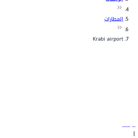
المطارات
Krabi airport
© فلاي دبي 2026. جميع الحقوق محفوظة.
سياساتنا
|