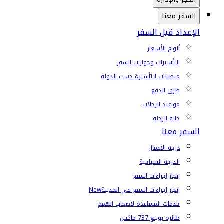
السفر معنا
الإعداد قبل السفر
أنواع الأسعار
التأشيرات وجوازات السفر
متطلبات التأشيرة حسب الدولة
طرق الدفع
مواعيد الرحلات
حالة الرحلة
السفر معنا
درجة الأعمال
الدرجة السياحية
إنجاز إجراءات السفر
إنجاز إجراءات السفر في المدينة
New
خدمات المساعدة لأصحاب الهمم
طائرة بوينغ 737 ماكس