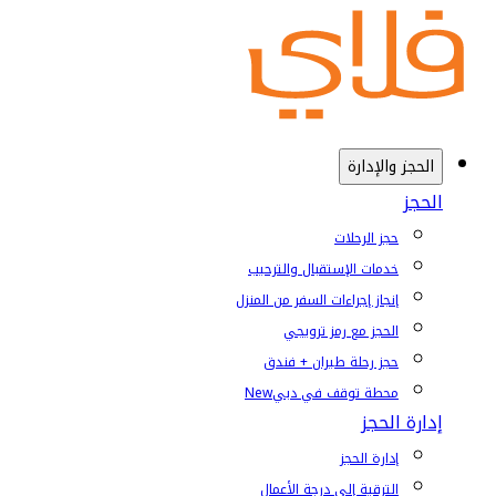
الحجز والإدارة
الحجز
حجز الرحلات
خدمات الإستقبال والترحيب
إنجاز إجراءات السفر من المنزل
الحجز مع رمز ترويجي
حجز رحلة طيران + فندق
محطة توقف في دبي
New
إدارة الحجز
إدارة الحجز
الترقية إلى درجة الأعمال