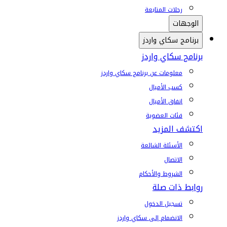
رحلات المتابعة
الوجهات
برنامج سكاي واردز
برنامج سكاي واردز
معلومات عن برنامج سكاي واردز
كسب الأميال
إنفاق الأميال
فئات العضوية
اكتشف المزيد
الأسئلة الشائعة
الاتصال
الشروط والأحكام
روابط ذات صلة
تسجيل الدخول
الانضمام إلى سكاي واردز