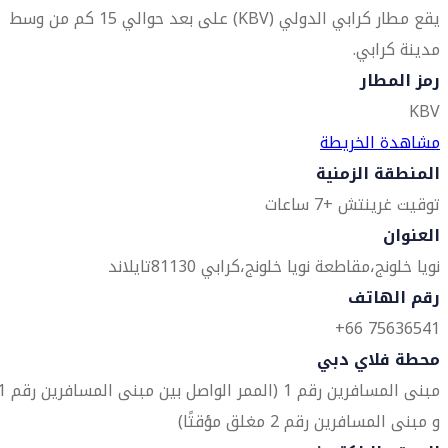
يقع مطار كرابي الدولي (KBV) على بعد حوالي 15 كم من وسط
مدينة كرابي.
رمز المطار
KBV
مشاهدة الخريطة
المنطقة الزمنية
توقيت غرينتش +7 ساعات
العنوان
نويا خلونج،
مقاطعة نويا خلونج،
كرابي 81130
تايلاند
رقم الهاتف
75636541 66+
محطة فلاي دبي
مبنى المسافرين رقم 1 (الممر الواصل بين م
و مبنى المسافرين رقم 2 مغلق مؤقتًا)