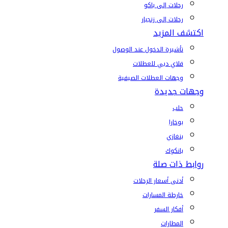
رحلات إلى باكو
رحلات إلى زنجبار
اكتشف المزيد
تأشيرة الدخول عند الوصول
فلاي دبي للعطلات
وجهات العطلات الصيفية
وجهات جديدة
حلب
بوخارا
بنغازي
بانكوك
روابط ذات صلة
أدنى أسعار الرحلات
خارطة المسارات
أفكار السفر
المطارات