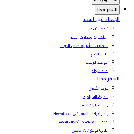
السفر معنا
الإعداد قبل السفر
أنواع الأسعار
التأشيرات وجوازات السفر
متطلبات التأشيرة حسب الدولة
طرق الدفع
مواعيد الرحلات
حالة الرحلة
السفر معنا
درجة الأعمال
الدرجة السياحية
إنجاز إجراءات السفر
إنجاز إجراءات السفر في المدينة
New
خدمات المساعدة لأصحاب الهمم
طائرة بوينغ 737 ماكس