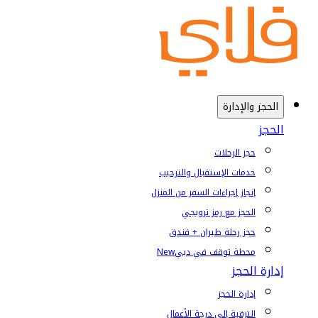
الحجز والإدارة
الحجز
حجز الرحلات
خدمات الإستقبال والترحيب
إنجاز إجراءات السفر من المنزل
الحجز مع رمز ترويجي
حجز رحلة طيران + فندق
محطة توقف في دبي
New
إدارة الحجز
إدارة الحجز
الترقية إلى درجة الأعمال