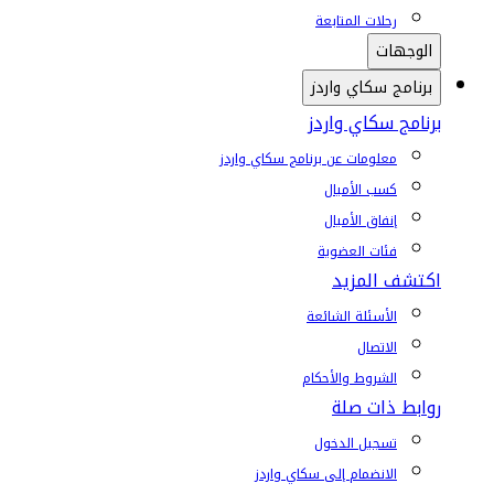
رحلات المتابعة
الوجهات
برنامج سكاي واردز
برنامج سكاي واردز
معلومات عن برنامج سكاي واردز
كسب الأميال
إنفاق الأميال
فئات العضوية
اكتشف المزيد
الأسئلة الشائعة
الاتصال
الشروط والأحكام
روابط ذات صلة
تسجيل الدخول
الانضمام إلى سكاي واردز