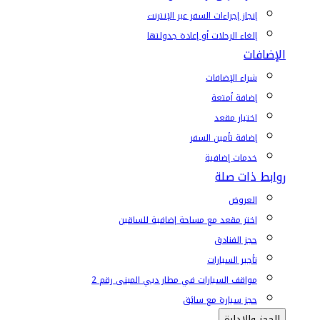
إنجاز إجراءات السفر عبر الإنترنت
إلغاء الرحلات أو إعادة جدولتها
الإضافات
شراء الإضافات
إضافة أمتعة
اختيار مقعد
إضافة تأمين السفر
خدمات إضافية
روابط ذات صلة
العروض
اختر مقعد مع مساحة إضافية للساقين
حجز الفنادق
تأجير السيارات
مواقف السيارات في مطار دبي المبنى رقم 2
حجز سيارة مع سائق
الحجز والإدارة