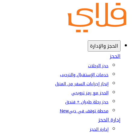
الحجز والإدارة
الحجز
حجز الرحلات
خدمات الإستقبال والترحيب
إنجاز إجراءات السفر من المنزل
الحجز مع رمز ترويجي
حجز رحلة طيران + فندق
محطة توقف في دبي
New
إدارة الحجز
إدارة الحجز