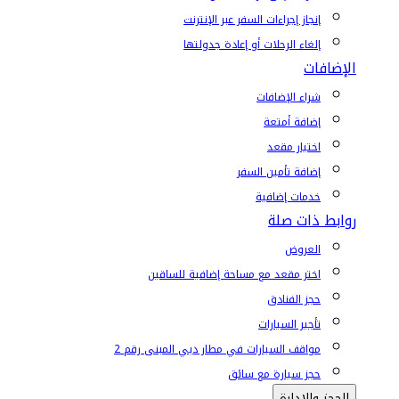
إنجاز إجراءات السفر عبر الإنترنت
إلغاء الرحلات أو إعادة جدولتها
الإضافات
شراء الإضافات
إضافة أمتعة
اختيار مقعد
إضافة تأمين السفر
خدمات إضافية
روابط ذات صلة
العروض
اختر مقعد مع مساحة إضافية للساقين
حجز الفنادق
تأجير السيارات
مواقف السيارات في مطار دبي المبنى رقم 2
حجز سيارة مع سائق
الحجز والإدارة