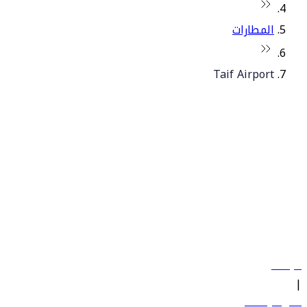
المطارات
Taif Airport
© فلاي دبي 2026. جميع الحقوق محفوظة.
سياساتنا
|
الشروط والأحكام