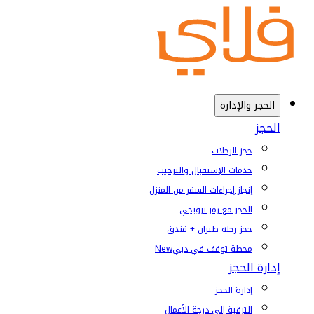
الحجز والإدارة
الحجز
حجز الرحلات
خدمات الإستقبال والترحيب
إنجاز إجراءات السفر من المنزل
الحجز مع رمز ترويجي
حجز رحلة طيران + فندق
محطة توقف في دبي
New
إدارة الحجز
إدارة الحجز
الترقية إلى درجة الأعمال