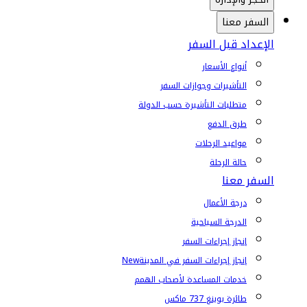
السفر معنا
الإعداد قبل السفر
أنواع الأسعار
التأشيرات وجوازات السفر
متطلبات التأشيرة حسب الدولة
طرق الدفع
مواعيد الرحلات
حالة الرحلة
السفر معنا
درجة الأعمال
الدرجة السياحية
إنجاز إجراءات السفر
إنجاز إجراءات السفر في المدينة
New
خدمات المساعدة لأصحاب الهمم
طائرة بوينغ 737 ماكس