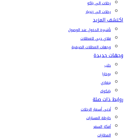
رحلات إلى باكو
رحلات إلى زنجبار
اكتشف المزيد
تأشيرة الدخول عند الوصول
فلاي دبي للعطلات
وجهات العطلات الصيفية
وجهات جديدة
حلب
بوخارا
بنغازي
بانكوك
روابط ذات صلة
أدنى أسعار الرحلات
خارطة المسارات
أفكار السفر
المطارات