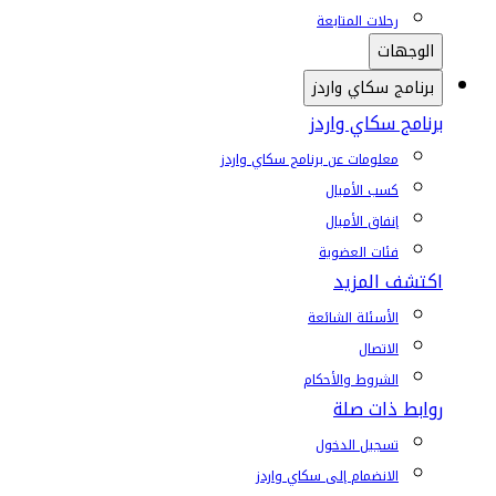
رحلات المتابعة
الوجهات
برنامج سكاي واردز
برنامج سكاي واردز
معلومات عن برنامج سكاي واردز
كسب الأميال
إنفاق الأميال
فئات العضوية
اكتشف المزيد
الأسئلة الشائعة
الاتصال
الشروط والأحكام
روابط ذات صلة
تسجيل الدخول
الانضمام إلى سكاي واردز