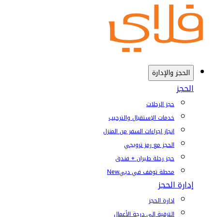
الحجز والإدارة
الحجز
حجز الرحلات
خدمات الإستقبال والترحيب
إنجاز إجراءات السفر من المنزل
الحجز مع رمز ترويجي
حجز رحلة طيران + فندق
محطة توقف في دبي
New
إدارة الحجز
إدارة الحجز
الترقية إلى درجة الأعمال