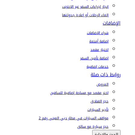
إنجاز إجراءات السفر عبر الإنترنت
إلغاء الرحلات أو إعادة جدولتها
الإضافات
شراء الإضافات
إضافة أمتعة
اختيار مقعد
إضافة تأمين السفر
خدمات إضافية
روابط ذات صلة
العروض
اختر مقعد مع مساحة إضافية للساقين
حجز الفنادق
تأجير السيارات
مواقف السيارات في مطار دبي المبنى رقم 2
حجز سيارة مع سائق
الحجز والإدارة