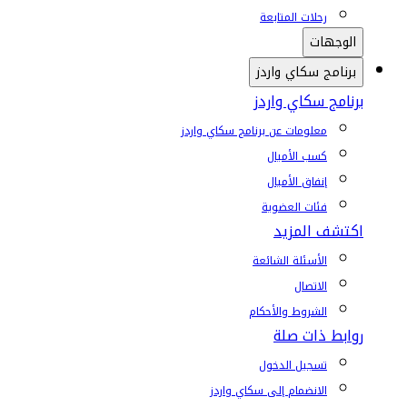
رحلات المتابعة
الوجهات
برنامج سكاي واردز
برنامج سكاي واردز
معلومات عن برنامج سكاي واردز
كسب الأميال
إنفاق الأميال
فئات العضوية
اكتشف المزيد
الأسئلة الشائعة
الاتصال
الشروط والأحكام
روابط ذات صلة
تسجيل الدخول
الانضمام إلى سكاي واردز