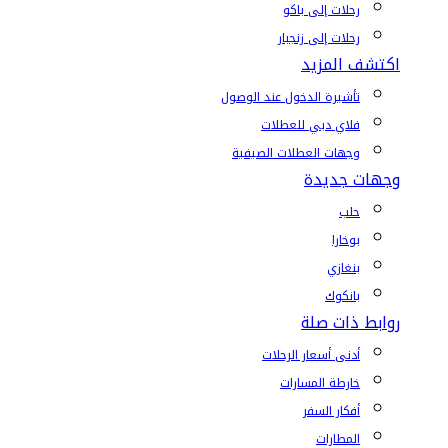
رحلات إلى باكو
رحلات إلى زنجبار
اكتشف المزيد
تأشيرة الدخول عند الوصول
فلاي دبي للعطلات
وجهات العطلات الصيفية
وجهات جديدة
حلب
بوخارا
بنغازي
بانكوك
روابط ذات صلة
أدنى أسعار الرحلات
خارطة المسارات
أفكار السفر
المطارات