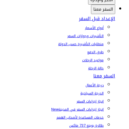
السفر معنا
الإعداد قبل السفر
أنواع الأسعار
التأشيرات وجوازات السفر
متطلبات التأشيرة حسب الدولة
طرق الدفع
مواعيد الرحلات
حالة الرحلة
السفر معنا
درجة الأعمال
الدرجة السياحية
إنجاز إجراءات السفر
إنجاز إجراءات السفر في المدينة
New
خدمات المساعدة لأصحاب الهمم
طائرة بوينغ 737 ماكس