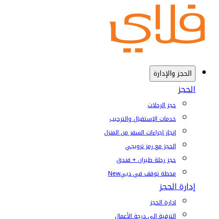
الحجز والإدارة
الحجز
حجز الرحلات
خدمات الإستقبال والترحيب
إنجاز إجراءات السفر من المنزل
الحجز مع رمز ترويجي
حجز رحلة طيران + فندق
محطة توقف في دبي
New
إدارة الحجز
إدارة الحجز
الترقية إلى درجة الأعمال