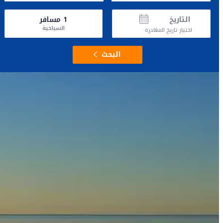
التاريخ
1
مسافر
السياحية
اختيار تاريخ المغادرة
البحث