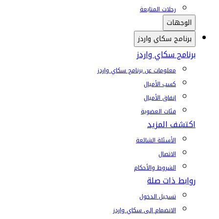
رحلات المتابعة
الوجهات
برنامج سكاي واردز
برنامج سكاي واردز
معلومات عن برنامج سكاي واردز
كسب الأميال
إنفاق الأميال
فئات العضوية
اكتشف المزيد
الأسئلة الشائعة
الاتصال
الشروط والأحكام
روابط ذات صلة
تسجيل الدخول
الانضمام إلى سكاي واردز