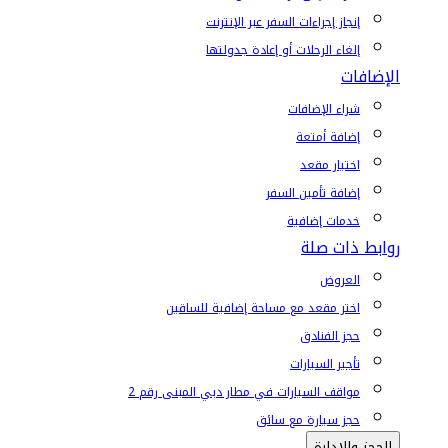
إنجاز إجراءات السفر عبر الإنترنت
إلغاء الرحلات أو إعادة جدولتها
الإضافات
شراء الإضافات
إضافة أمتعة
اختيار مقعد
إضافة تأمين السفر
خدمات إضافية
روابط ذات صلة
العروض
اختر مقعد مع مساحة إضافية للساقين
حجز الفنادق
تأجير السيارات
مواقف السيارات في مطار دبي المبنى رقم 2
حجز سيارة مع سائق
الحجز والإدارة