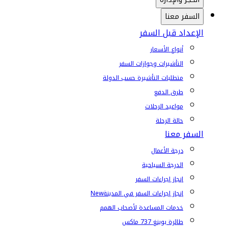
السفر معنا
الإعداد قبل السفر
أنواع الأسعار
التأشيرات وجوازات السفر
متطلبات التأشيرة حسب الدولة
طرق الدفع
مواعيد الرحلات
حالة الرحلة
السفر معنا
درجة الأعمال
الدرجة السياحية
إنجاز إجراءات السفر
إنجاز إجراءات السفر في المدينة
New
خدمات المساعدة لأصحاب الهمم
طائرة بوينغ 737 ماكس