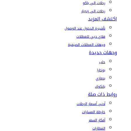
رحلات إلى باكو
رحلات إلى زنجبار
اكتشف المزيد
تأشيرة الدخول عند الوصول
فلاي دبي للعطلات
وجهات العطلات الصيفية
وجهات جديدة
حلب
بوخارا
بنغازي
بانكوك
روابط ذات صلة
أدنى أسعار الرحلات
خارطة المسارات
أفكار السفر
المطارات