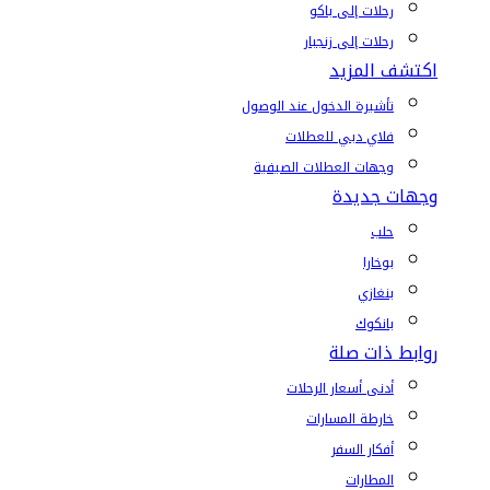
رحلات إلى باكو
رحلات إلى زنجبار
اكتشف المزيد
تأشيرة الدخول عند الوصول
فلاي دبي للعطلات
وجهات العطلات الصيفية
وجهات جديدة
حلب
بوخارا
بنغازي
بانكوك
روابط ذات صلة
أدنى أسعار الرحلات
خارطة المسارات
أفكار السفر
المطارات