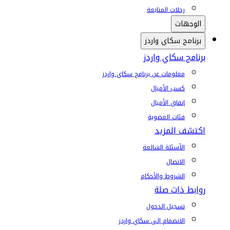
رحلات المتابعة
الوجهات
برنامج سكاي واردز
برنامج سكاي واردز
معلومات عن برنامج سكاي واردز
كسب الأميال
إنفاق الأميال
فئات العضوية
اكتشف المزيد
الأسئلة الشائعة
الاتصال
الشروط والأحكام
روابط ذات صلة
تسجيل الدخول
الانضمام إلى سكاي واردز