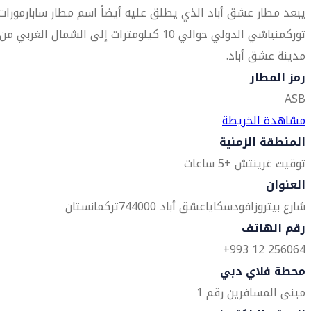
يبعد مطار عشق أباد الذي يطلق عليه أيضاً اسم مطار سابارمورات
توركمنباشي الدولي حوالي 10 كيلومترات إلى الشمال الغربي من
مدينة عشق أباد.
رمز المطار
ASB
مشاهدة الخريطة
المنطقة الزمنية
توقيت غرينتش +5 ساعات
العنوان
شارع بيتروزافودسكايا
عشق أباد 744000
تركمانستان
رقم الهاتف
256064 12 993+
محطة فلاي دبي
مبنى المسافرين رقم 1