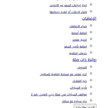
إنجاز إجراءات السفر عبر الإنترنت
إلغاء الرحلات أو إعادة جدولتها
الإضافات
شراء الإضافات
إضافة أمتعة
اختيار مقعد
إضافة تأمين السفر
خدمات إضافية
روابط ذات صلة
العروض
اختر مقعد مع مساحة إضافية للساقين
حجز الفنادق
تأجير السيارات
مواقف السيارات في مطار دبي المبنى رقم 2
حجز سيارة مع سائق
الحجز والإدارة