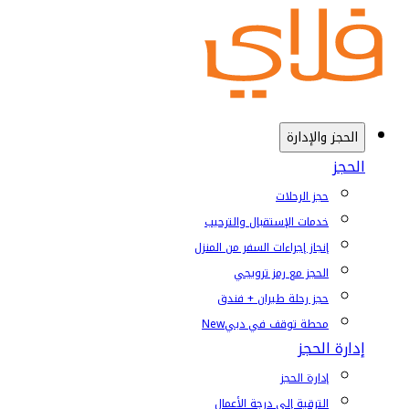
الحجز والإدارة
الحجز
حجز الرحلات
خدمات الإستقبال والترحيب
إنجاز إجراءات السفر من المنزل
الحجز مع رمز ترويجي
حجز رحلة طيران + فندق
محطة توقف في دبي
New
إدارة الحجز
إدارة الحجز
الترقية إلى درجة الأعمال