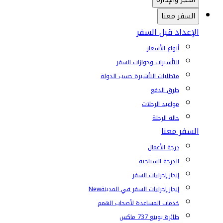
السفر معنا
الإعداد قبل السفر
أنواع الأسعار
التأشيرات وجوازات السفر
متطلبات التأشيرة حسب الدولة
طرق الدفع
مواعيد الرحلات
حالة الرحلة
السفر معنا
درجة الأعمال
الدرجة السياحية
إنجاز إجراءات السفر
إنجاز إجراءات السفر في المدينة
New
خدمات المساعدة لأصحاب الهمم
طائرة بوينغ 737 ماكس