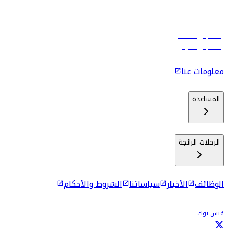
الوظائف
رحلات إلى تبيليسي
رحلات إلى الرياض
رحلات إلى مسقط
رحلات إلى ماليه
رحلات إلى كولومبو
معلومات عنا
المساعدة
الرحلات الرائجة
الوظائف
الأخبار
سياساتنا
الشروط والأحكام
فيس بوك