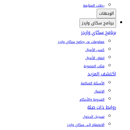
رحلات المتابعة
الوجهات
برنامج سكاي واردز
برنامج سكاي واردز
معلومات عن برنامج سكاي واردز
كسب الأميال
إنفاق الأميال
فئات العضوية
اكتشف المزيد
الأسئلة الشائعة
الاتصال
الشروط والأحكام
روابط ذات صلة
تسجيل الدخول
الانضمام إلى سكاي واردز