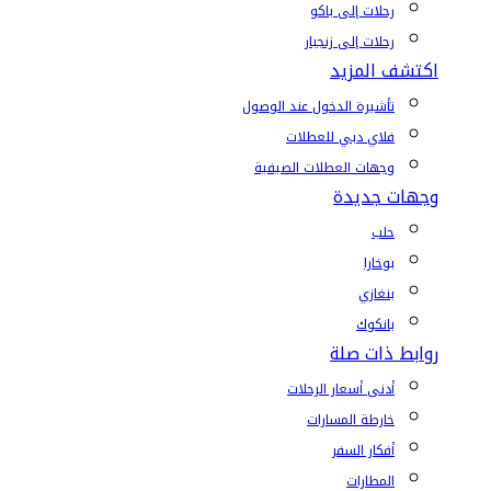
رحلات إلى باكو
رحلات إلى زنجبار
اكتشف المزيد
تأشيرة الدخول عند الوصول
فلاي دبي للعطلات
وجهات العطلات الصيفية
وجهات جديدة
حلب
بوخارا
بنغازي
بانكوك
روابط ذات صلة
أدنى أسعار الرحلات
خارطة المسارات
أفكار السفر
المطارات