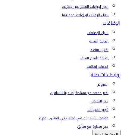
إنجاز إجراءات السفر عبر الإنترنت
إلغاء الرحلات أو إعادة جدولتها
الإضافات
شراء الإضافات
إضافة أمتعة
اختيار مقعد
إضافة تأمين السفر
خدمات إضافية
روابط ذات صلة
العروض
اختر مقعد مع مساحة إضافية للساقين
حجز الفنادق
تأجير السيارات
مواقف السيارات في مطار دبي المبنى رقم 2
حجز سيارة مع سائق
الحجز والإدارة