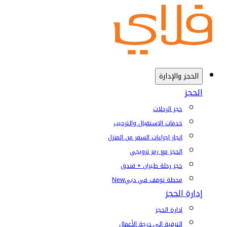
الحجز والإدارة
الحجز
حجز الرحلات
خدمات الإستقبال والترحيب
إنجاز إجراءات السفر من المنزل
الحجز مع رمز ترويجي
حجز رحلة طيران + فندق
محطة توقف في دبي
New
إدارة الحجز
إدارة الحجز
الترقية إلى درجة الأعمال