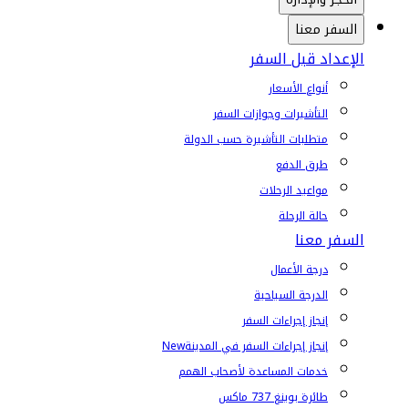
السفر معنا
الإعداد قبل السفر
أنواع الأسعار
التأشيرات وجوازات السفر
متطلبات التأشيرة حسب الدولة
طرق الدفع
مواعيد الرحلات
حالة الرحلة
السفر معنا
درجة الأعمال
الدرجة السياحية
إنجاز إجراءات السفر
إنجاز إجراءات السفر في المدينة
New
خدمات المساعدة لأصحاب الهمم
طائرة بوينغ 737 ماكس