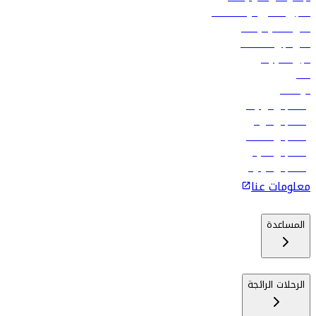
تسجيل الدخول لوكلاء السفر
أدنى أسعار الرحلات
فلاي دبي للعطلات
تأجير السيارات
فنادق
الوظائف
رحلات إلى تبيليسي
رحلات إلى الرياض
رحلات إلى مسقط
رحلات إلى ماليه
رحلات إلى كولومبو
معلومات عنا
المساعدة
الرحلات الرائجة