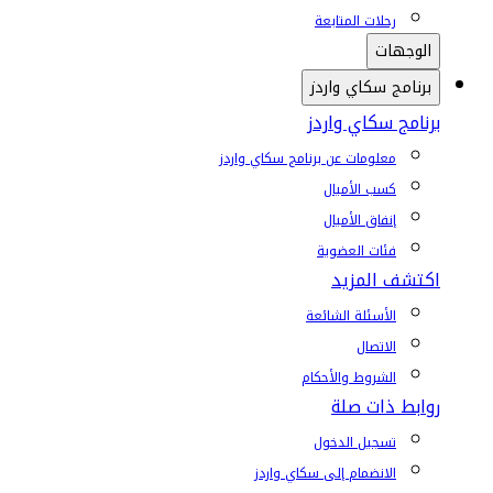
رحلات المتابعة
الوجهات
برنامج سكاي واردز
برنامج سكاي واردز
معلومات عن برنامج سكاي واردز
كسب الأميال
إنفاق الأميال
فئات العضوية
اكتشف المزيد
الأسئلة الشائعة
الاتصال
الشروط والأحكام
روابط ذات صلة
تسجيل الدخول
الانضمام إلى سكاي واردز