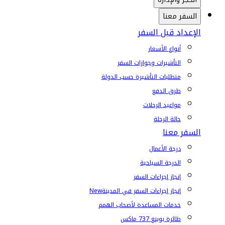
السفر معنا
الإعداد قبل السفر
أنواع الأسعار
التأشيرات وجوازات السفر
متطلبات التأشيرة حسب الدولة
طرق الدفع
مواعيد الرحلات
حالة الرحلة
السفر معنا
درجة الأعمال
الدرجة السياحية
إنجاز إجراءات السفر
إنجاز إجراءات السفر في المدينة
New
خدمات المساعدة لأصحاب الهمم
طائرة بوينغ 737 ماكس