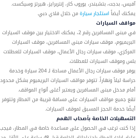
آفيس، بدجت، بتشبندر، يوروب كار، إنتربرايز، هيرتز وسيكست.
يمكنك أيضاً
استئجار سيارة
من خلال فلاي دبي.
مواقف السيارات
في مبنى المسافرين رقم 2، يمكنك الاختيار بين موقف السيارات
البريميوم، موقف سيارات مبنى المسافرين، موقف السيارات
المركزي، موقف سيارات رجال الأعمال، موقف السيارات للعطلات
بلس وموقف السيارات للعطلات.
يوفر موقف سيارات رجال الأعمال مساحة لـ 204 سيارة وخدمة
حراسة ليلاً ونهاراً. تتوفر مواقف السيارات البريميوم بشكل محدود
أمام مدخل مبنى المسافرين ويعتبر أغلى أنواع المواقف.
تقع جميع مواقف السيارات على مسافة قريبة من المطار وتتوفر
أيضًا خدمة الحجز المسبق لموقف السيارات.
التسهيلات الخاصة بأصحاب الهمم
إذا كنت ترغب في الحصول على مساعدة خاصة في المطار، فيجب
عليك إبلاغ المطار باحتياجاتك الخاصة قبل 48 ساعة على الأقل من