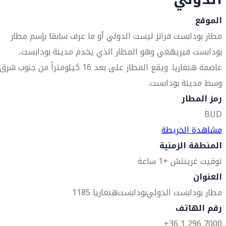
الموقع
مطار بودابست فرانز ليست الدولي أو ما عرف سابقا بإسم مطار
بودابست فيريهغي وهو المطار الذي يخدم مدينة بودابست،
عاصمة هنغاريا. ويقع المطار على بعد 16 كيلومتراً من جنوب شرق
وسط مدينة بودابست.
رمز المطار
BUD
مشاهدة الخريطة
المنطقة الزمنية
توقيت غرينتش +1 ساعة
العنوان
مطار بودابست الدولي
بودابست
هنغاريا 1185
رقم الهاتف
7000 296 1 36+