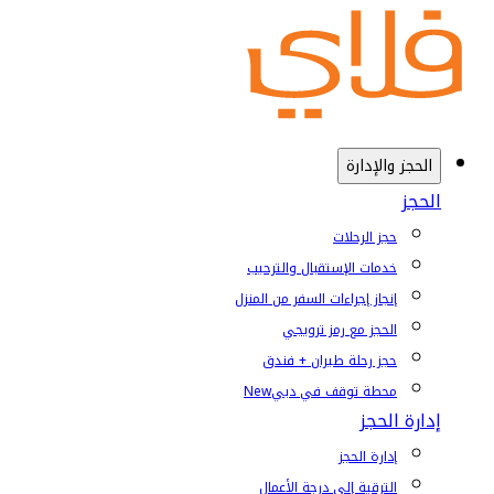
الحجز والإدارة
الحجز
حجز الرحلات
خدمات الإستقبال والترحيب
إنجاز إجراءات السفر من المنزل
الحجز مع رمز ترويجي
حجز رحلة طيران + فندق
محطة توقف في دبي
New
إدارة الحجز
إدارة الحجز
الترقية إلى درجة الأعمال