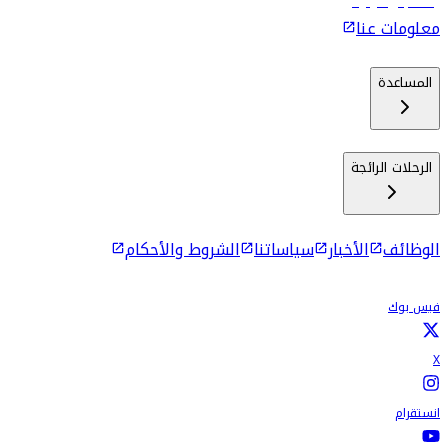
رحلات إلى كولومبو
معلومات عنا
المساعدة
الرحلات الرائجة
الوظائف
الأخبار
سياساتنا
الشروط والأحكام
فيس بوك
X
انستقرام