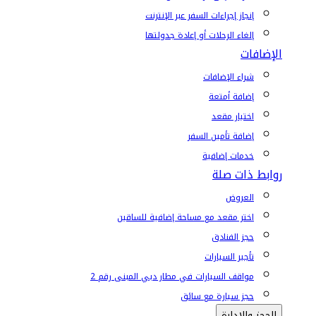
إنجاز إجراءات السفر عبر الإنترنت
إلغاء الرحلات أو إعادة جدولتها
الإضافات
شراء الإضافات
إضافة أمتعة
اختيار مقعد
إضافة تأمين السفر
خدمات إضافية
روابط ذات صلة
العروض
اختر مقعد مع مساحة إضافية للساقين
حجز الفنادق
تأجير السيارات
مواقف السيارات في مطار دبي المبنى رقم 2
حجز سيارة مع سائق
الحجز والإدارة