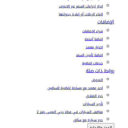
إنجاز إجراءات السفر عبر الإنترنت
إلغاء الرحلات أو إعادة جدولتها
الإضافات
شراء الإضافات
إضافة أمتعة
اختيار مقعد
إضافة تأمين السفر
خدمات إضافية
روابط ذات صلة
العروض
اختر مقعد مع مساحة إضافية للساقين
حجز الفنادق
تأجير السيارات
مواقف السيارات في مطار دبي المبنى رقم 2
حجز سيارة مع سائق
الحجز والإدارة