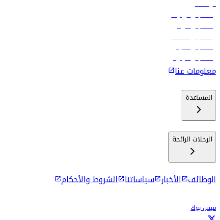
الوظائف
رحلات إلى تبيليسي
رحلات إلى الرياض
رحلات إلى مسقط
رحلات إلى ماليه
رحلات إلى كولومبو
معلومات عنا
المساعدة
الرحلات الرائجة
الوظائف
الأخبار
سياساتنا
الشروط والأحكام
فيس بوك