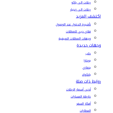
رحلات إلى باكو
رحلات إلى زنجبار
اكتشف المزيد
تأشيرة الدخول عند الوصول
فلاي دبي للعطلات
وجهات العطلات الصيفية
وجهات جديدة
حلب
بوخارا
بنغازي
بانكوك
روابط ذات صلة
أدنى أسعار الرحلات
خارطة المسارات
أفكار السفر
المطارات