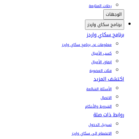
رحلات المتابعة
الوجهات
برنامج سكاي واردز
برنامج سكاي واردز
معلومات عن برنامج سكاي واردز
كسب الأميال
إنفاق الأميال
فئات العضوية
اكتشف المزيد
الأسئلة الشائعة
الاتصال
الشروط والأحكام
روابط ذات صلة
تسجيل الدخول
الانضمام إلى سكاي واردز