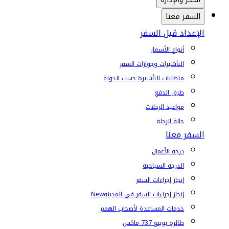
السفر معنا
الإعداد قبل السفر
أنواع الأسعار
التأشيرات وجوازات السفر
متطلبات التأشيرة حسب الدولة
طرق الدفع
مواعيد الرحلات
حالة الرحلة
السفر معنا
درجة الأعمال
الدرجة السياحية
إنجاز إجراءات السفر
إنجاز إجراءات السفر في المدينة
New
خدمات المساعدة لأصحاب الهمم
طائرة بوينغ 737 ماكس