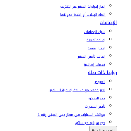
إنجاز إجراءات السفر عبر الإنترنت
إلغاء الرحلات أو إعادة جدولتها
الإضافات
شراء الإضافات
إضافة أمتعة
اختيار مقعد
إضافة تأمين السفر
خدمات إضافية
روابط ذات صلة
العروض
اختر مقعد مع مساحة إضافية للساقين
حجز الفنادق
تأجير السيارات
مواقف السيارات في مطار دبي المبنى رقم 2
حجز سيارة مع سائق
الحجز والإدارة