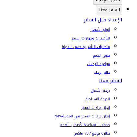
السفر معنا
الإعداد قبل السفر
أنواع الأسعار
التأشيرات وجوازات السفر
متطلبات التأشيرة حسب الدولة
طرق الدفع
مواعيد الرحلات
حالة الرحلة
السفر معنا
درجة الأعمال
الدرجة السياحية
إنجاز إجراءات السفر
إنجاز إجراءات السفر في المدينة
New
خدمات المساعدة لأصحاب الهمم
طائرة بوينغ 737 ماكس