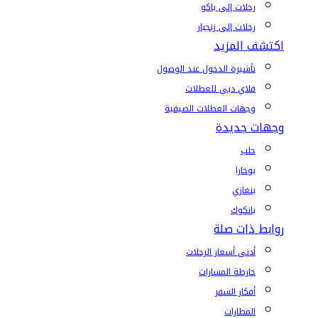
رحلات إلى باكو
رحلات إلى زنجبار
اكتشف المزيد
تأشيرة الدخول عند الوصول
فلاي دبي للعطلات
وجهات العطلات الصيفية
وجهات جديدة
حلب
بوخارا
بنغازي
بانكوك
روابط ذات صلة
أدنى أسعار الرحلات
خارطة المسارات
أفكار السفر
المطارات