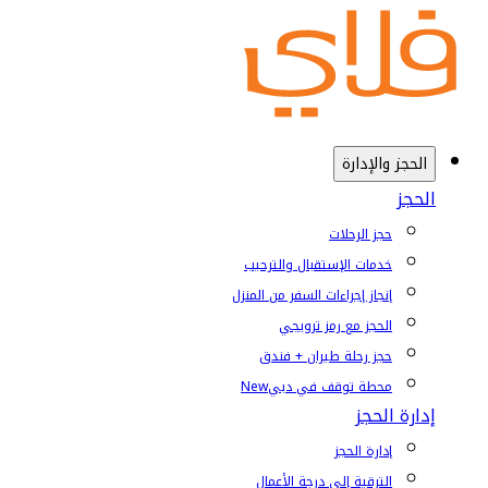
الحجز والإدارة
الحجز
حجز الرحلات
خدمات الإستقبال والترحيب
إنجاز إجراءات السفر من المنزل
الحجز مع رمز ترويجي
حجز رحلة طيران + فندق
محطة توقف في دبي
New
إدارة الحجز
إدارة الحجز
الترقية إلى درجة الأعمال