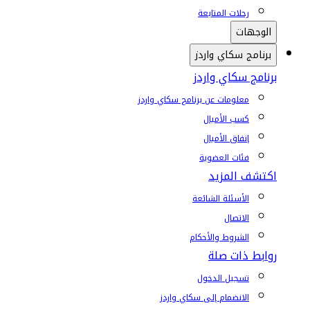
رحلات المتابعة
الوجهات
برنامج سكاي واردز
برنامج سكاي واردز
معلومات عن برنامج سكاي واردز
كسب الأميال
إنفاق الأميال
فئات العضوية
اكتشف المزيد
الأسئلة الشائعة
الاتصال
الشروط والأحكام
روابط ذات صلة
تسجيل الدخول
الانضمام إلى سكاي واردز