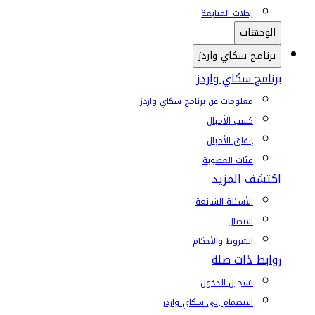
رحلات المتابعة
الوجهات
برنامج سكاي واردز
برنامج سكاي واردز
معلومات عن برنامج سكاي واردز
كسب الأميال
إنفاق الأميال
فئات العضوية
اكتشف المزيد
الأسئلة الشائعة
الاتصال
الشروط والأحكام
روابط ذات صلة
تسجيل الدخول
الانضمام إلى سكاي واردز