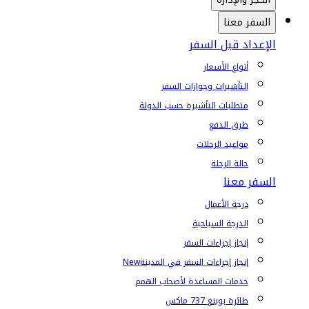
السفر معنا
الإعداد قبل السفر
أنواع الأسعار
التأشيرات وجوازات السفر
متطلبات التأشيرة حسب الدولة
طرق الدفع
مواعيد الرحلات
حالة الرحلة
السفر معنا
درجة الأعمال
الدرجة السياحية
إنجاز إجراءات السفر
إنجاز إجراءات السفر في المدينة
New
خدمات المساعدة لأصحاب الهمم
طائرة بوينغ 737 ماكس