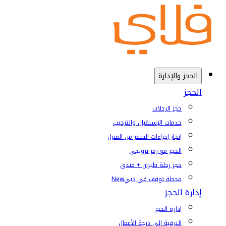
الحجز والإدارة
الحجز
حجز الرحلات
خدمات الإستقبال والترحيب
إنجاز إجراءات السفر من المنزل
الحجز مع رمز ترويجي
حجز رحلة طيران + فندق
محطة توقف في دبي
New
إدارة الحجز
إدارة الحجز
الترقية إلى درجة الأعمال