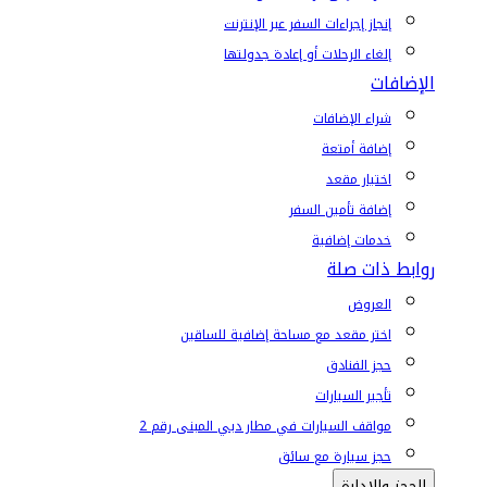
إنجاز إجراءات السفر عبر الإنترنت
إلغاء الرحلات أو إعادة جدولتها
الإضافات
شراء الإضافات
إضافة أمتعة
اختيار مقعد
إضافة تأمين السفر
خدمات إضافية
روابط ذات صلة
العروض
اختر مقعد مع مساحة إضافية للساقين
حجز الفنادق
تأجير السيارات
مواقف السيارات في مطار دبي المبنى رقم 2
حجز سيارة مع سائق
الحجز والإدارة