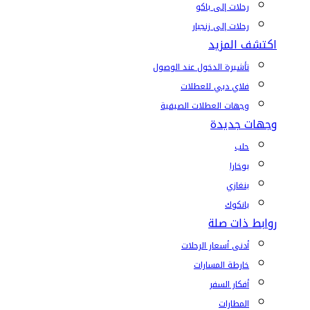
رحلات إلى باكو
رحلات إلى زنجبار
اكتشف المزيد
تأشيرة الدخول عند الوصول
فلاي دبي للعطلات
وجهات العطلات الصيفية
وجهات جديدة
حلب
بوخارا
بنغازي
بانكوك
روابط ذات صلة
أدنى أسعار الرحلات
خارطة المسارات
أفكار السفر
المطارات