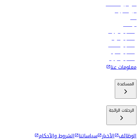
فلاي دبي للعطلات
تأجير السيارات
فنادق
الوظائف
رحلات إلى تبيليسي
رحلات إلى الرياض
رحلات إلى مسقط
رحلات إلى ماليه
رحلات إلى كولومبو
معلومات عنا
المساعدة
الرحلات الرائجة
الوظائف
الأخبار
سياساتنا
الشروط والأحكام