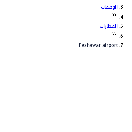
الوجهات
المطارات
Peshawar airport
© فلاي دبي 2026. جميع الحقوق محفوظة.
سياساتنا