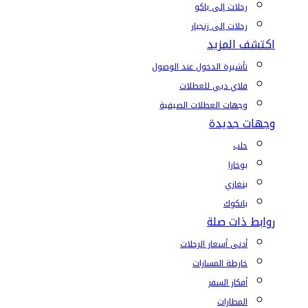
رحلات إلى باكو
رحلات إلى زنجبار
اكتشف المزيد
تأشيرة الدخول عند الوصول
فلاي دبي للعطلات
وجهات العطلات الصيفية
وجهات جديدة
حلب
بوخارا
بنغازي
بانكوك
روابط ذات صلة
أدنى أسعار الرحلات
خارطة المسارات
أفكار السفر
المطارات