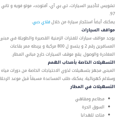
تشويس لتأجيير السيارات، تي بي آي، آفتوجت، موتو فويه و تاني
97.
يمكنك أيضاً استئجار سيارة من خلال
فلاي دبي
.
مواقف السيارات
يوجد مواقف سيارات للفترات الزمنية القصيرة والطويلة في مبنى
المسافرين رقم 2 و يتسع ل 800 مركبة و يربطه ممر بقاعات
المغادرة والوصول. يقع موقف السيارات خارج مباني المطار.
التسهيلات الخاصة بأصحاب الهمم
المبنى مجهز بتسهيلات لذوي الاحتياجات الخاصة من دورات مياه
وسلالم كهربائية. يمكنك طلب المساعدة مسبقاً قبل موعد الرحلة.
التسهيلات في المطار
مطاعم ومقاهي
السوق الحرة
متاجر للهدايا