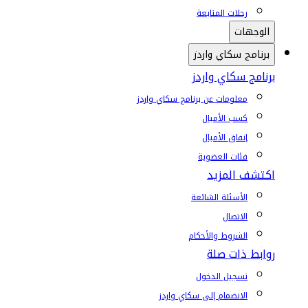
رحلات المتابعة
الوجهات
برنامج سكاي واردز
برنامج سكاي واردز
معلومات عن برنامج سكاي واردز
كسب الأميال
إنفاق الأميال
فئات العضوية
اكتشف المزيد
الأسئلة الشائعة
الاتصال
الشروط والأحكام
روابط ذات صلة
تسجيل الدخول
الانضمام إلى سكاي واردز