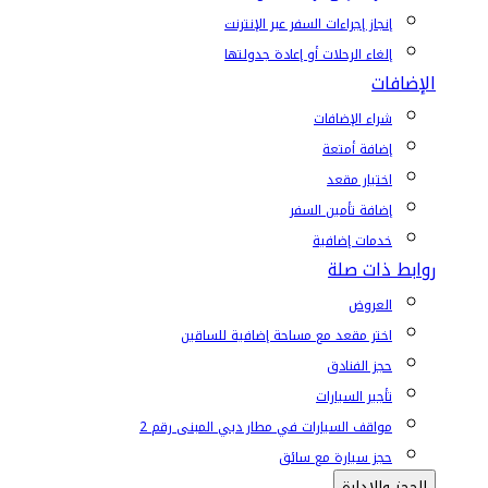
إنجاز إجراءات السفر عبر الإنترنت
إلغاء الرحلات أو إعادة جدولتها
الإضافات
شراء الإضافات
إضافة أمتعة
اختيار مقعد
إضافة تأمين السفر
خدمات إضافية
روابط ذات صلة
العروض
اختر مقعد مع مساحة إضافية للساقين
حجز الفنادق
تأجير السيارات
مواقف السيارات في مطار دبي المبنى رقم 2
حجز سيارة مع سائق
الحجز والإدارة