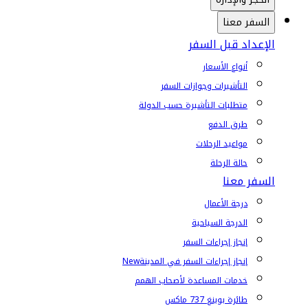
السفر معنا
الإعداد قبل السفر
أنواع الأسعار
التأشيرات وجوازات السفر
متطلبات التأشيرة حسب الدولة
طرق الدفع
مواعيد الرحلات
حالة الرحلة
السفر معنا
درجة الأعمال
الدرجة السياحية
إنجاز إجراءات السفر
إنجاز إجراءات السفر في المدينة
New
خدمات المساعدة لأصحاب الهمم
طائرة بوينغ 737 ماكس