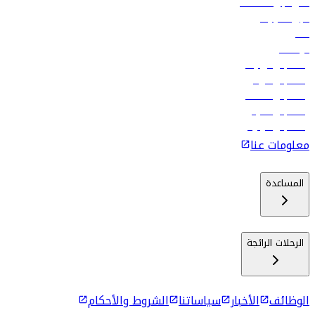
فلاي دبي للعطلات
تأجير السيارات
فنادق
الوظائف
رحلات إلى تبيليسي
رحلات إلى الرياض
رحلات إلى مسقط
رحلات إلى ماليه
رحلات إلى كولومبو
معلومات عنا
المساعدة
الرحلات الرائجة
الوظائف
الأخبار
سياساتنا
الشروط والأحكام