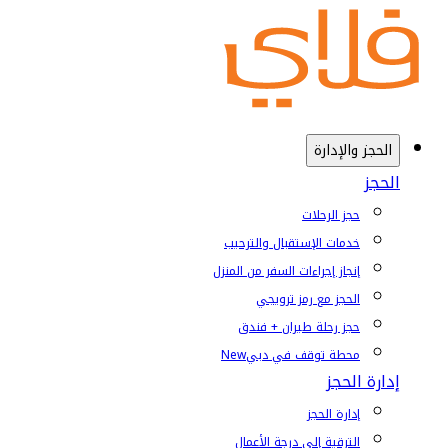
الحجز والإدارة
الحجز
حجز الرحلات
خدمات الإستقبال والترحيب
إنجاز إجراءات السفر من المنزل
الحجز مع رمز ترويجي
حجز رحلة طيران + فندق
محطة توقف في دبي
New
إدارة الحجز
إدارة الحجز
الترقية إلى درجة الأعمال