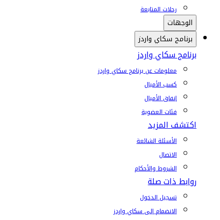
رحلات المتابعة
الوجهات
برنامج سكاي واردز
برنامج سكاي واردز
معلومات عن برنامج سكاي واردز
كسب الأميال
إنفاق الأميال
فئات العضوية
اكتشف المزيد
الأسئلة الشائعة
الاتصال
الشروط والأحكام
روابط ذات صلة
تسجيل الدخول
الانضمام إلى سكاي واردز