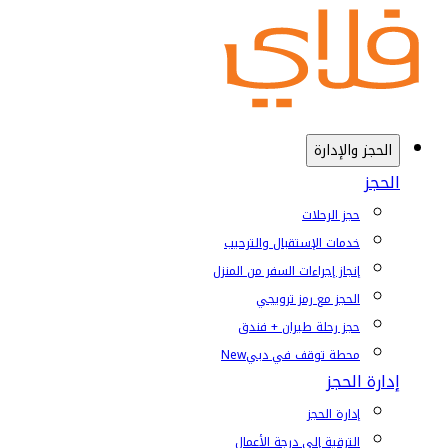
الحجز والإدارة
الحجز
حجز الرحلات
خدمات الإستقبال والترحيب
إنجاز إجراءات السفر من المنزل
الحجز مع رمز ترويجي
حجز رحلة طيران + فندق
محطة توقف في دبي
New
إدارة الحجز
إدارة الحجز
الترقية إلى درجة الأعمال