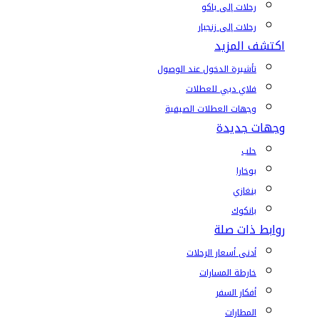
رحلات إلى باكو
رحلات إلى زنجبار
اكتشف المزيد
تأشيرة الدخول عند الوصول
فلاي دبي للعطلات
وجهات العطلات الصيفية
وجهات جديدة
حلب
بوخارا
بنغازي
بانكوك
روابط ذات صلة
أدنى أسعار الرحلات
خارطة المسارات
أفكار السفر
المطارات