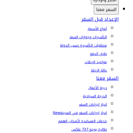
السفر معنا
الإعداد قبل السفر
أنواع الأسعار
التأشيرات وجوازات السفر
متطلبات التأشيرة حسب الدولة
طرق الدفع
مواعيد الرحلات
حالة الرحلة
السفر معنا
درجة الأعمال
الدرجة السياحية
إنجاز إجراءات السفر
إنجاز إجراءات السفر في المدينة
New
خدمات المساعدة لأصحاب الهمم
طائرة بوينغ 737 ماكس