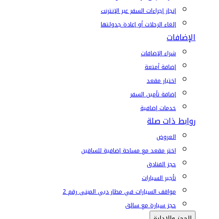
إنجاز إجراءات السفر عبر الإنترنت
إلغاء الرحلات أو إعادة جدولتها
الإضافات
شراء الإضافات
إضافة أمتعة
اختيار مقعد
إضافة تأمين السفر
خدمات إضافية
روابط ذات صلة
العروض
اختر مقعد مع مساحة إضافية للساقين
حجز الفنادق
تأجير السيارات
مواقف السيارات في مطار دبي المبنى رقم 2
حجز سيارة مع سائق
الحجز والإدارة