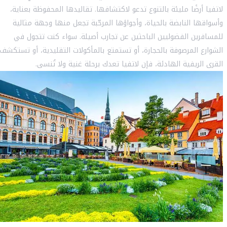
لاتفيا أرضًا مليئة بالتنوع تدعو لاكتشافها. تقاليدها المحفوظة بعناية،
وأسواقها النابضة بالحياة، وأجواؤها المرحّبة تجعل منها وجهة مثالية
للمسافرين الفضوليين الباحثين عن تجارب أصيلة. سواء كنت تتجول في
الشوارع المرصوفة بالحجارة، أو تستمتع بالمأكولات التقليدية، أو تستكشف
القرى الريفية الهادئة، فإن لاتفيا تعدك برحلة غنية ولا تُنسى.