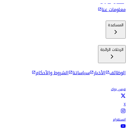
رحلات إلى كولومبو
معلومات عنا
المساعدة
الرحلات الرائجة
الوظائف
الأخبار
سياساتنا
الشروط والأحكام
فيس بوك
X
انستقرام