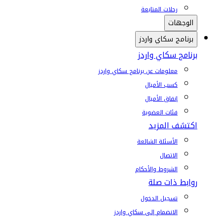
رحلات المتابعة
الوجهات
برنامج سكاي واردز
برنامج سكاي واردز
معلومات عن برنامج سكاي واردز
كسب الأميال
إنفاق الأميال
فئات العضوية
اكتشف المزيد
الأسئلة الشائعة
الاتصال
الشروط والأحكام
روابط ذات صلة
تسجيل الدخول
الانضمام إلى سكاي واردز