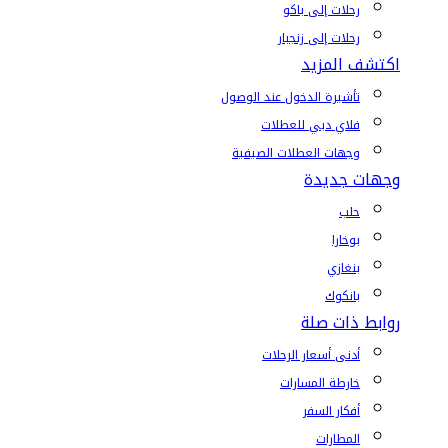
رحلات إلى باكو
رحلات إلى زنجبار
اكتشف المزيد
تأشيرة الدخول عند الوصول
فلاي دبي للعطلات
وجهات العطلات الصيفية
وجهات جديدة
حلب
بوخارا
بنغازي
بانكوك
روابط ذات صلة
أدنى أسعار الرحلات
خارطة المسارات
أفكار السفر
المطارات