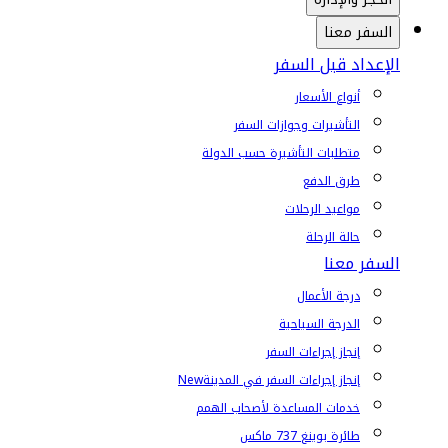
السفر معنا
الإعداد قبل السفر
أنواع الأسعار
التأشيرات وجوازات السفر
متطلبات التأشيرة حسب الدولة
طرق الدفع
مواعيد الرحلات
حالة الرحلة
السفر معنا
درجة الأعمال
الدرجة السياحية
إنجاز إجراءات السفر
إنجاز إجراءات السفر في المدينة
New
خدمات المساعدة لأصحاب الهمم
طائرة بوينغ 737 ماكس