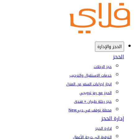
الحجز والإدارة
الحجز
حجز الرحلات
خدمات الإستقبال والترحيب
إنجاز إجراءات السفر من المنزل
الحجز مع رمز ترويجي
حجز رحلة طيران + فندق
محطة توقف في دبي
New
إدارة الحجز
إدارة الحجز
الترقية إلى درجة الأعمال