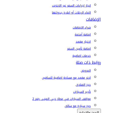
إنجاز إجراءات السفر عبر الإنترنت
إلغاء الرحلات أو إعادة جدولتها
الإضافات
شراء الإضافات
إضافة أمتعة
اختيار مقعد
إضافة تأمين السفر
خدمات إضافية
روابط ذات صلة
العروض
اختر مقعد مع مساحة إضافية للساقين
حجز الفنادق
تأجير السيارات
مواقف السيارات في مطار دبي المبنى رقم 2
حجز سيارة مع سائق
الحجز والإدارة