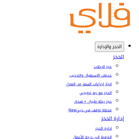
الحجز والإدارة
الحجز
حجز الرحلات
خدمات الإستقبال والترحيب
إنجاز إجراءات السفر من المنزل
الحجز مع رمز ترويجي
حجز رحلة طيران + فندق
محطة توقف في دبي
New
إدارة الحجز
إدارة الحجز
الترقية إلى درجة الأعمال