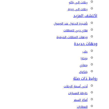
رحلات إلى باكو
رحلات إلى زنجبار
اكتشف المزيد
تأشيرة الدخول عند الوصول
فلاي دبي للعطلات
وجهات العطلات الصيفية
وجهات جديدة
حلب
بوخارا
بنغازي
بانكوك
روابط ذات صلة
أدنى أسعار الرحلات
خارطة المسارات
أفكار السفر
المطارات