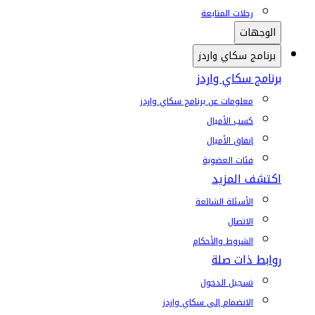
رحلات المتابعة
الوجهات
برنامج سكاي واردز
برنامج سكاي واردز
معلومات عن برنامج سكاي واردز
كسب الأميال
إنفاق الأميال
فئات العضوية
اكتشف المزيد
الأسئلة الشائعة
الاتصال
الشروط والأحكام
روابط ذات صلة
تسجيل الدخول
الانضمام إلى سكاي واردز