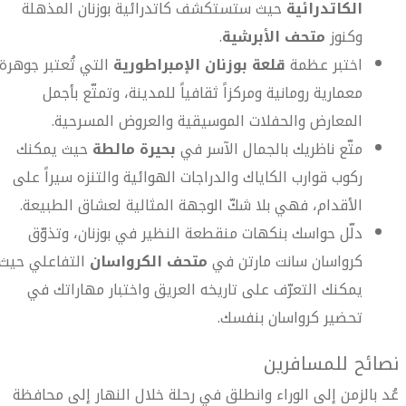
الكاتدرائية
حيث ستستكشف كاتدرائية بوزنان المذهلة
وكنوز
متحف الأبرشية
.
اختبر عظمة
قلعة بوزنان الإمبراطورية
التي تُعتبر جوهرة
معمارية رومانية ومركزاً ثقافياً للمدينة، وتمتّع بأجمل
المعارض والحفلات الموسيقية والعروض المسرحية.
متّع ناظريك بالجمال الآسر في
بحيرة مالطة
حيث يمكنك
ركوب قوارب الكاياك والدراجات الهوائية والتنزه سيراً على
الأقدام، فهي بلا شكّ الوجهة المثالية لعشاق الطبيعة.
دلّل حواسك بنكهات منقطعة النظير في بوزنان، وتذوّق
كرواسان سانت مارتن في
متحف الكرواسان
التفاعلي حيث
يمكنك التعرّف على تاريخه العريق واختبار مهاراتك في
تحضير كرواسان بنفسك.
نصائح للمسافرين
عُد بالزمن إلى الوراء وانطلق في رحلة خلال النهار إلى محافظة