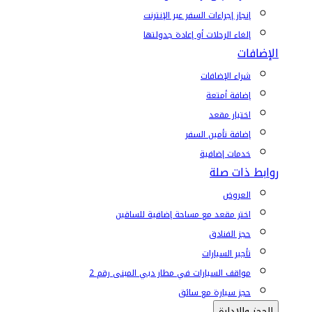
إنجاز إجراءات السفر عبر الإنترنت
إلغاء الرحلات أو إعادة جدولتها
الإضافات
شراء الإضافات
إضافة أمتعة
اختيار مقعد
إضافة تأمين السفر
خدمات إضافية
روابط ذات صلة
العروض
اختر مقعد مع مساحة إضافية للساقين
حجز الفنادق
تأجير السيارات
مواقف السيارات في مطار دبي المبنى رقم 2
حجز سيارة مع سائق
الحجز والإدارة