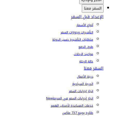
السفر معنا
الإعداد قبل السفر
أنواع الأسعار
التأشيرات وجوازات السفر
متطلبات التأشيرة حسب الدولة
طرق الدفع
مواعيد الرحلات
حالة الرحلة
السفر معنا
درجة الأعمال
الدرجة السياحية
إنجاز إجراءات السفر
إنجاز إجراءات السفر في المدينة
New
خدمات المساعدة لأصحاب الهمم
طائرة بوينغ 737 ماكس