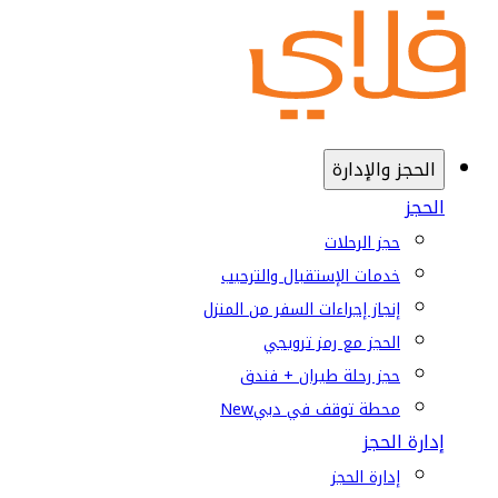
الحجز والإدارة
الحجز
حجز الرحلات
خدمات الإستقبال والترحيب
إنجاز إجراءات السفر من المنزل
الحجز مع رمز ترويجي
حجز رحلة طيران + فندق
محطة توقف في دبي
New
إدارة الحجز
إدارة الحجز