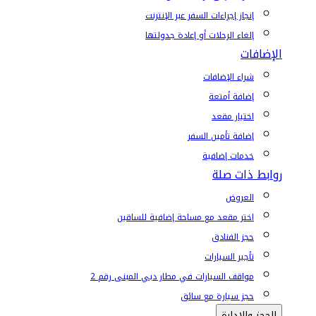
إنجاز إجراءات السفر عبر الإنترنت
إلغاء الرحلات أو إعادة جدولتها
الإضافات
شراء الإضافات
إضافة أمتعة
اختيار مقعد
إضافة تأمين السفر
خدمات إضافية
روابط ذات صلة
العروض
اختر مقعد مع مساحة إضافية للساقين
حجز الفنادق
تأجير السيارات
مواقف السيارات في مطار دبي المبنى رقم 2
حجز سيارة مع سائق
الحجز والإدارة