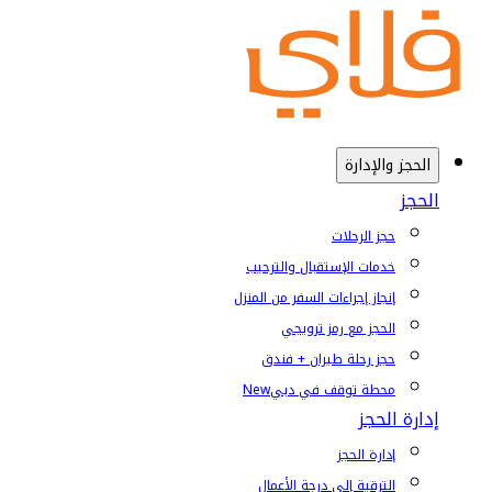
الحجز والإدارة
الحجز
حجز الرحلات
خدمات الإستقبال والترحيب
إنجاز إجراءات السفر من المنزل
الحجز مع رمز ترويجي
حجز رحلة طيران + فندق
محطة توقف في دبي
New
إدارة الحجز
إدارة الحجز
الترقية إلى درجة الأعمال