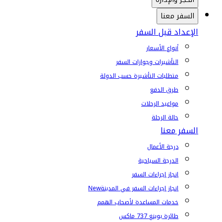
السفر معنا
الإعداد قبل السفر
أنواع الأسعار
التأشيرات وجوازات السفر
متطلبات التأشيرة حسب الدولة
طرق الدفع
مواعيد الرحلات
حالة الرحلة
السفر معنا
درجة الأعمال
الدرجة السياحية
إنجاز إجراءات السفر
إنجاز إجراءات السفر في المدينة
New
خدمات المساعدة لأصحاب الهمم
طائرة بوينغ 737 ماكس