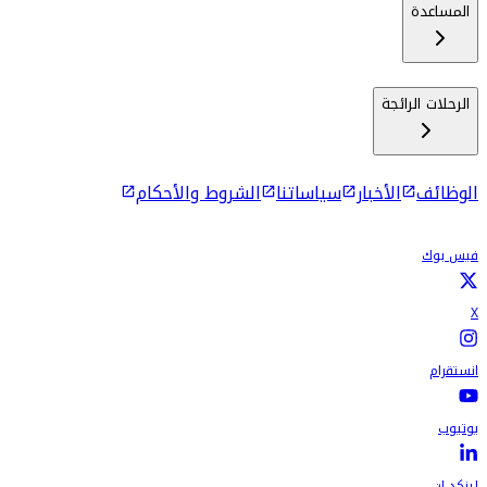
المساعدة
الرحلات الرائجة
الوظائف
الأخبار
سياساتنا
الشروط والأحكام
فيس بوك
X
انستقرام
يوتيوب
لينكد إن