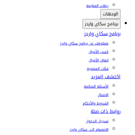
رحلات المتابعة
الوجهات
برنامج سكاي واردز
برنامج سكاي واردز
معلومات عن برنامج سكاي واردز
كسب الأميال
إنفاق الأميال
فئات العضوية
اكتشف المزيد
الأسئلة الشائعة
الاتصال
الشروط والأحكام
روابط ذات صلة
تسجيل الدخول
الانضمام إلى سكاي واردز