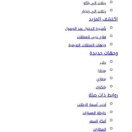
رحلات إلى باكو
رحلات إلى زنجبار
اكتشف المزيد
تأشيرة الدخول عند الوصول
فلاي دبي للعطلات
وجهات العطلات الصيفية
وجهات جديدة
حلب
بوخارا
بنغازي
بانكوك
روابط ذات صلة
أدنى أسعار الرحلات
خارطة المسارات
أفكار السفر
المطارات