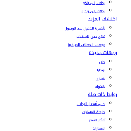
رحلات إلى باكو
رحلات إلى زنجبار
اكتشف المزيد
تأشيرة الدخول عند الوصول
فلاي دبي للعطلات
وجهات العطلات الصيفية
وجهات جديدة
حلب
بوخارا
بنغازي
بانكوك
روابط ذات صلة
أدنى أسعار الرحلات
خارطة المسارات
أفكار السفر
المطارات