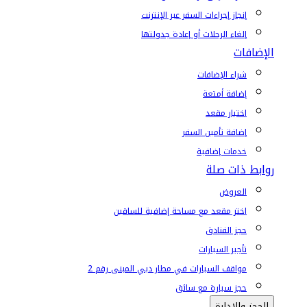
إنجاز إجراءات السفر عبر الإنترنت
إلغاء الرحلات أو إعادة جدولتها
الإضافات
شراء الإضافات
إضافة أمتعة
اختيار مقعد
إضافة تأمين السفر
خدمات إضافية
روابط ذات صلة
العروض
اختر مقعد مع مساحة إضافية للساقين
حجز الفنادق
تأجير السيارات
مواقف السيارات في مطار دبي المبنى رقم 2
حجز سيارة مع سائق
الحجز والإدارة