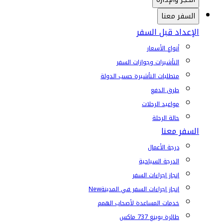
السفر معنا
الإعداد قبل السفر
أنواع الأسعار
التأشيرات وجوازات السفر
متطلبات التأشيرة حسب الدولة
طرق الدفع
مواعيد الرحلات
حالة الرحلة
السفر معنا
درجة الأعمال
الدرجة السياحية
إنجاز إجراءات السفر
إنجاز إجراءات السفر في المدينة
New
خدمات المساعدة لأصحاب الهمم
طائرة بوينغ 737 ماكس