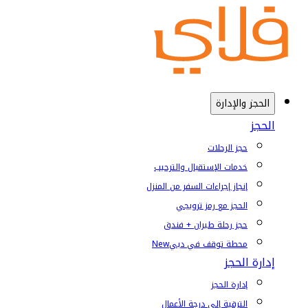
الحجز والإدارة
الحجز
حجز الرحلات
خدمات الإستقبال والترحيب
إنجاز إجراءات السفر من المنزل
الحجز مع رمز ترويجي
حجز رحلة طيران + فندق
محطة توقف في دبي
New
إدارة الحجز
إدارة الحجز
الترقية إلى درجة الأعمال