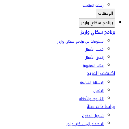
رحلات المتابعة
الوجهات
برنامج سكاي واردز
برنامج سكاي واردز
معلومات عن برنامج سكاي واردز
كسب الأميال
إنفاق الأميال
فئات العضوية
اكتشف المزيد
الأسئلة الشائعة
الاتصال
الشروط والأحكام
روابط ذات صلة
تسجيل الدخول
الانضمام إلى سكاي واردز