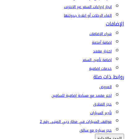
إنجاز إجراءات السفر عبر الإنترنت
إلغاء الرحلات أو إعادة جدولتها
الإضافات
شراء الإضافات
إضافة أمتعة
اختيار مقعد
إضافة تأمين السفر
خدمات إضافية
روابط ذات صلة
العروض
اختر مقعد مع مساحة إضافية للساقين
حجز الفنادق
تأجير السيارات
مواقف السيارات في مطار دبي المبنى رقم 2
حجز سيارة مع سائق
الحجز والإدارة