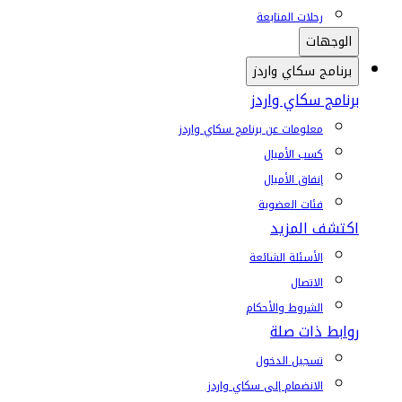
رحلات المتابعة
الوجهات
برنامج سكاي واردز
برنامج سكاي واردز
معلومات عن برنامج سكاي واردز
كسب الأميال
إنفاق الأميال
فئات العضوية
اكتشف المزيد
الأسئلة الشائعة
الاتصال
الشروط والأحكام
روابط ذات صلة
تسجيل الدخول
الانضمام إلى سكاي واردز