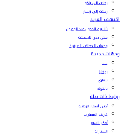
رحلات إلى باكو
رحلات إلى زنجبار
اكتشف المزيد
تأشيرة الدخول عند الوصول
فلاي دبي للعطلات
وجهات العطلات الصيفية
وجهات جديدة
حلب
بوخارا
بنغازي
بانكوك
روابط ذات صلة
أدنى أسعار الرحلات
خارطة المسارات
أفكار السفر
المطارات