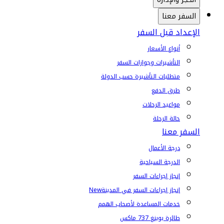
السفر معنا
الإعداد قبل السفر
أنواع الأسعار
التأشيرات وجوازات السفر
متطلبات التأشيرة حسب الدولة
طرق الدفع
مواعيد الرحلات
حالة الرحلة
السفر معنا
درجة الأعمال
الدرجة السياحية
إنجاز إجراءات السفر
إنجاز إجراءات السفر في المدينة
New
خدمات المساعدة لأصحاب الهمم
طائرة بوينغ 737 ماكس