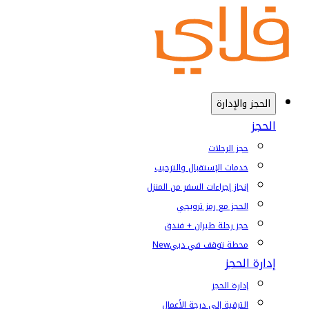
الحجز والإدارة
الحجز
حجز الرحلات
خدمات الإستقبال والترحيب
إنجاز إجراءات السفر من المنزل
الحجز مع رمز ترويجي
حجز رحلة طيران + فندق
محطة توقف في دبي
New
إدارة الحجز
إدارة الحجز
الترقية إلى درجة الأعمال