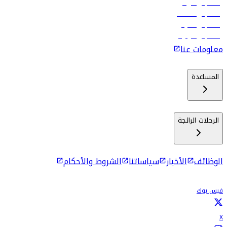
رحلات إلى الرياض
رحلات إلى مسقط
رحلات إلى ماليه
رحلات إلى كولومبو
معلومات عنا
المساعدة
الرحلات الرائجة
الوظائف
الأخبار
سياساتنا
الشروط والأحكام
فيس بوك
X