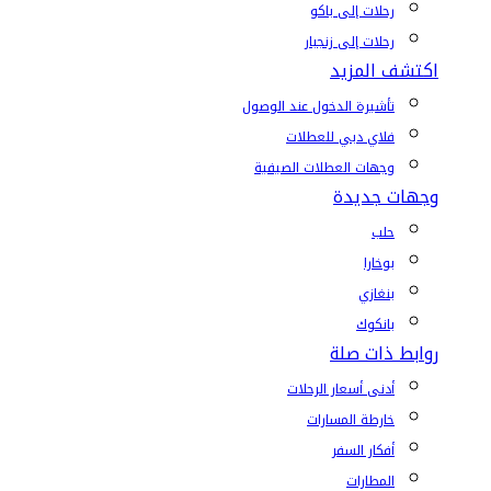
رحلات إلى باكو
رحلات إلى زنجبار
اكتشف المزيد
تأشيرة الدخول عند الوصول
فلاي دبي للعطلات
وجهات العطلات الصيفية
وجهات جديدة
حلب
بوخارا
بنغازي
بانكوك
روابط ذات صلة
أدنى أسعار الرحلات
خارطة المسارات
أفكار السفر
المطارات