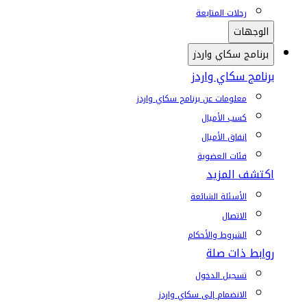
رحلات المتابعة
الوجهات
برنامج سكاي واردز
برنامج سكاي واردز
معلومات عن برنامج سكاي واردز
كسب الأميال
إنفاق الأميال
فئات العضوية
اكتشف المزيد
الأسئلة الشائعة
الاتصال
الشروط والأحكام
روابط ذات صلة
تسجيل الدخول
الانضمام إلى سكاي واردز