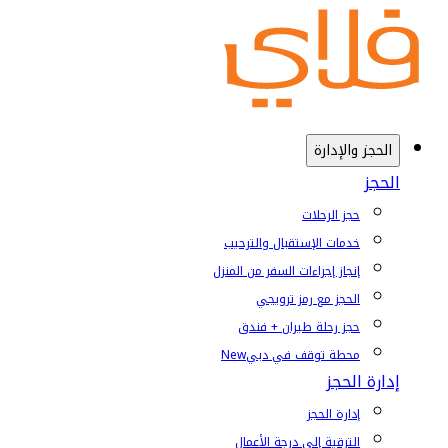
الحجز والإدارة
الحجز
حجز الرحلات
خدمات الإستقبال والترحيب
إنجاز إجراءات السفر من المنزل
الحجز مع رمز ترويجي
حجز رحلة طيران + فندق
محطة توقف في دبي
New
إدارة الحجز
إدارة الحجز
الترقية إلى درجة الأعمال