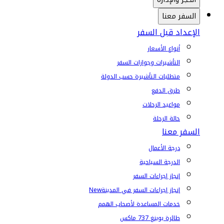
السفر معنا
الإعداد قبل السفر
أنواع الأسعار
التأشيرات وجوازات السفر
متطلبات التأشيرة حسب الدولة
طرق الدفع
مواعيد الرحلات
حالة الرحلة
السفر معنا
درجة الأعمال
الدرجة السياحية
إنجاز إجراءات السفر
إنجاز إجراءات السفر في المدينة
New
خدمات المساعدة لأصحاب الهمم
طائرة بوينغ 737 ماكس