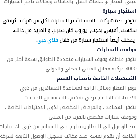
مبنى المطار ،و خدمات النقل بالحافلات ووكالات تأجير السيارات
استئجار سيارة
تتوفر عدة شركات عالميه لتأجير السيارات لكل من شركة : ثرفتي,
سكست, أفيس, بدجت, يوروب كار, هيرتز, و المزيد من ذالك.
يمكنك أيضاً استئجار سيارة من خلال
فلاي دبي
.
مواقف السيارات
تتوفر منطقة وقوف السيارات متعددة الطوابق بسعة أكثر من
4000 مركبة مقابل المبنى المحلي والدولي.
التسهيلات الخاصة بأصحاب الهمم
يوفر المطار وسائل الراحه لمساعدة المسافرين من ذوي
الاحتياجات الخاصة, يرجى تقديم طلب مسبق للخدمات.
تتوفر المصاعد ، والمرحاض المخصص لذوي الاحتياجات الخاصة ،
وموقف سيارات مخصص بالقرب من المبنى
عند الوصول الى المطار يستلزم على المسافر من ذوي الاحتياجات
الخاصة أن يقدم نفسه عند مكاتب تسجيل الوصول التابعة لشركة