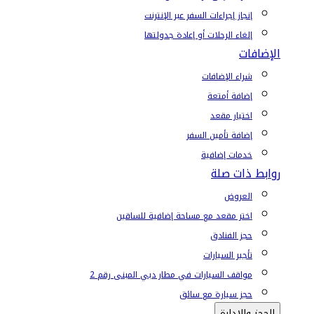
إنجاز إجراءات السفر عبر الإنترنت
إلغاء الرحلات أو إعادة جدولتها
الإضافات
شراء الإضافات
إضافة أمتعة
اختيار مقعد
إضافة تأمين السفر
خدمات إضافية
روابط ذات صلة
العروض
اختر مقعد مع مساحة إضافية للساقين
حجز الفنادق
تأجير السيارات
مواقف السيارات في مطار دبي المبنى رقم 2
حجز سيارة مع سائق
الحجز والإدارة