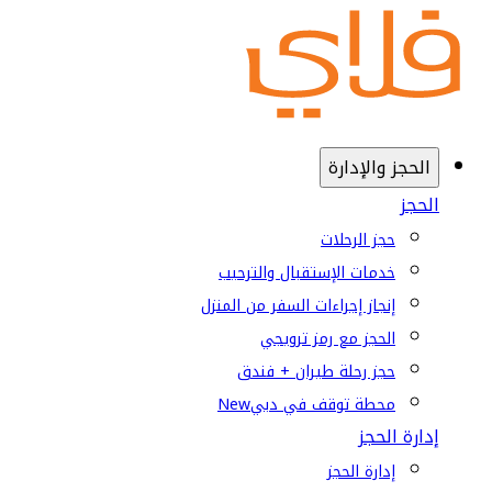
الحجز والإدارة
الحجز
حجز الرحلات
خدمات الإستقبال والترحيب
إنجاز إجراءات السفر من المنزل
الحجز مع رمز ترويجي
حجز رحلة طيران + فندق
محطة توقف في دبي
New
إدارة الحجز
إدارة الحجز