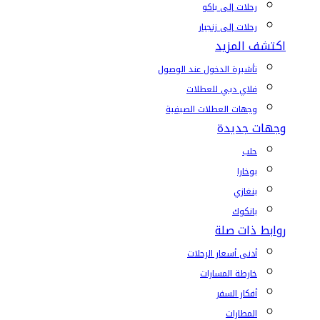
رحلات إلى باكو
رحلات إلى زنجبار
اكتشف المزيد
تأشيرة الدخول عند الوصول
فلاي دبي للعطلات
وجهات العطلات الصيفية
وجهات جديدة
حلب
بوخارا
بنغازي
بانكوك
روابط ذات صلة
أدنى أسعار الرحلات
خارطة المسارات
أفكار السفر
المطارات