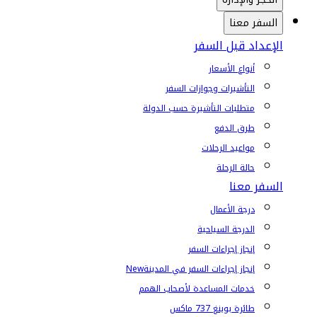
السفر معنا
الإعداد قبل السفر
أنواع الأسعار
التأشيرات وجوازات السفر
متطلبات التأشيرة حسب الدولة
طرق الدفع
مواعيد الرحلات
حالة الرحلة
السفر معنا
درجة الأعمال
الدرجة السياحية
إنجاز إجراءات السفر
إنجاز إجراءات السفر في المدينة
New
خدمات المساعدة لأصحاب الهمم
طائرة بوينغ 737 ماكس