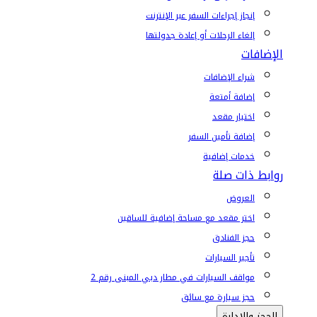
إنجاز إجراءات السفر عبر الإنترنت
إلغاء الرحلات أو إعادة جدولتها
الإضافات
شراء الإضافات
إضافة أمتعة
اختيار مقعد
إضافة تأمين السفر
خدمات إضافية
روابط ذات صلة
العروض
اختر مقعد مع مساحة إضافية للساقين
حجز الفنادق
تأجير السيارات
مواقف السيارات في مطار دبي المبنى رقم 2
حجز سيارة مع سائق
الحجز والإدارة