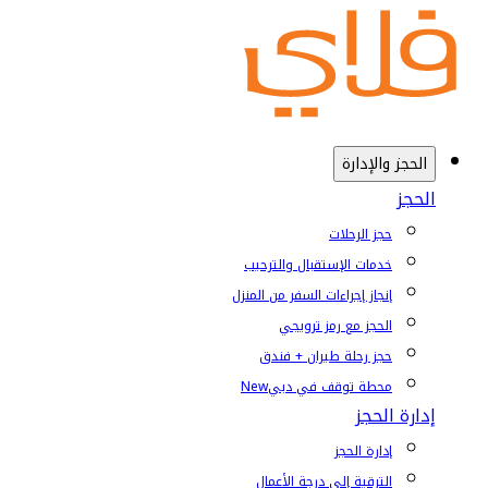
الحجز والإدارة
الحجز
حجز الرحلات
خدمات الإستقبال والترحيب
إنجاز إجراءات السفر من المنزل
الحجز مع رمز ترويجي
حجز رحلة طيران + فندق
محطة توقف في دبي
New
إدارة الحجز
إدارة الحجز
الترقية إلى درجة الأعمال