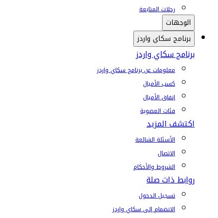
رحلات المتابعة
الوجهات
برنامج سكاي واردز
برنامج سكاي واردز
معلومات عن برنامج سكاي واردز
كسب الأميال
إنفاق الأميال
فئات العضوية
اكتشف المزيد
الأسئلة الشائعة
الاتصال
الشروط والأحكام
روابط ذات صلة
تسجيل الدخول
الانضمام إلى سكاي واردز