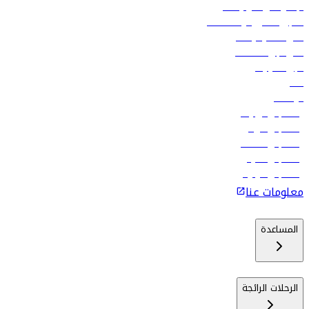
الإعلان على متن رحلاتنا
تسجيل الدخول لوكلاء السفر
أدنى أسعار الرحلات
فلاي دبي للعطلات
تأجير السيارات
فنادق
الوظائف
رحلات إلى تبيليسي
رحلات إلى الرياض
رحلات إلى مسقط
رحلات إلى ماليه
رحلات إلى كولومبو
معلومات عنا
المساعدة
الرحلات الرائجة