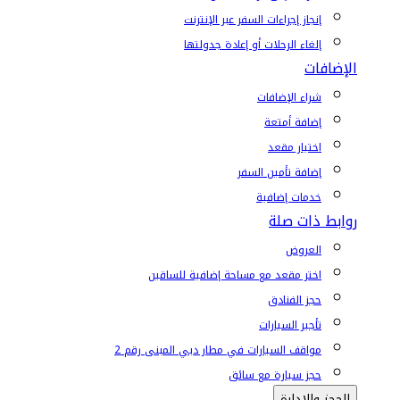
إنجاز إجراءات السفر عبر الإنترنت
إلغاء الرحلات أو إعادة جدولتها
الإضافات
شراء الإضافات
إضافة أمتعة
اختيار مقعد
إضافة تأمين السفر
خدمات إضافية
روابط ذات صلة
العروض
اختر مقعد مع مساحة إضافية للساقين
حجز الفنادق
تأجير السيارات
مواقف السيارات في مطار دبي المبنى رقم 2
حجز سيارة مع سائق
الحجز والإدارة