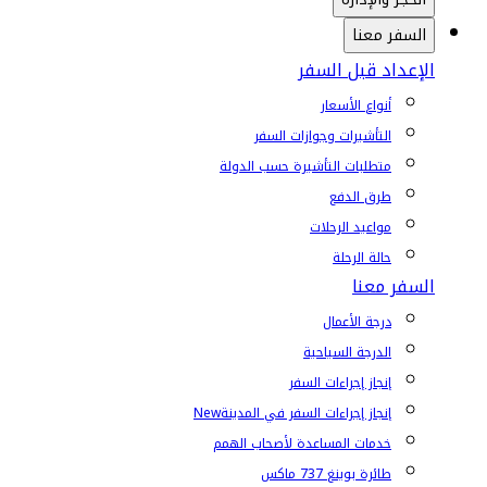
السفر معنا
الإعداد قبل السفر
أنواع الأسعار
التأشيرات وجوازات السفر
متطلبات التأشيرة حسب الدولة
طرق الدفع
مواعيد الرحلات
حالة الرحلة
السفر معنا
درجة الأعمال
الدرجة السياحية
إنجاز إجراءات السفر
إنجاز إجراءات السفر في المدينة
New
خدمات المساعدة لأصحاب الهمم
طائرة بوينغ 737 ماكس