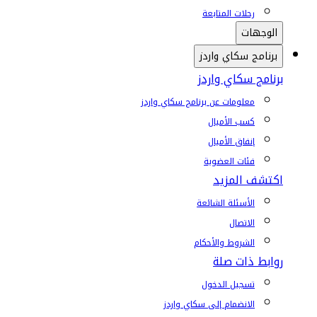
رحلات المتابعة
الوجهات
برنامج سكاي واردز
برنامج سكاي واردز
معلومات عن برنامج سكاي واردز
كسب الأميال
إنفاق الأميال
فئات العضوية
اكتشف المزيد
الأسئلة الشائعة
الاتصال
الشروط والأحكام
روابط ذات صلة
تسجيل الدخول
الانضمام إلى سكاي واردز