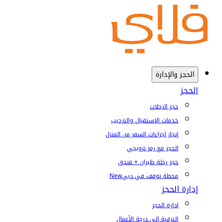
الحجز والإدارة
الحجز
حجز الرحلات
خدمات الإستقبال والترحيب
إنجاز إجراءات السفر من المنزل
الحجز مع رمز ترويجي
حجز رحلة طيران + فندق
محطة توقف في دبي
New
إدارة الحجز
إدارة الحجز
الترقية إلى درجة الأعمال