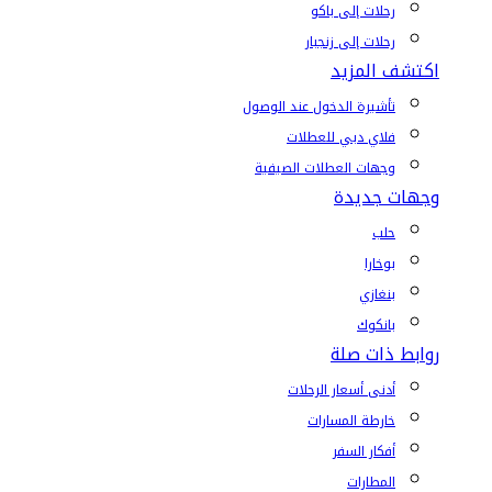
رحلات إلى باكو
رحلات إلى زنجبار
اكتشف المزيد
تأشيرة الدخول عند الوصول
فلاي دبي للعطلات
وجهات العطلات الصيفية
وجهات جديدة
حلب
بوخارا
بنغازي
بانكوك
روابط ذات صلة
أدنى أسعار الرحلات
خارطة المسارات
أفكار السفر
المطارات