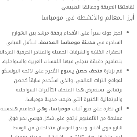
ثقافتها العريقة وجمالها الطبيعي.
أبرز المعالم والأنشطة في مومباسا
احجز جولة سيراً على الأقدام برفقة مرشد بين الشوارع
الساحرة في
مدينة مومباسا القديمة،
لتتأمل المباني
الصفراء الخلابة والشرفات الجميلة والمتاجر الحرفية المزدانة
بتصاميم دقيقة تتجلى فيها اللمسات العربية والسواحلية.
قم بزيارة
متحف حصن يسوع
المُدرج على لائحة اليونسكو
لمواقع التراث العالمي، والذي استُخدم سابقاً كحصن
برتغالي. يستعرض هذا المتحف التأثيرات السواحلية
والبرتغالية الكثيرة التي طبعت مدينة مومباسا.
ألقِ نظرة على صور أنياب
مومباسا،
وهي تصاميم هندسية
عملاقة من الألمنيوم ترتفع على شكل قوسَي نصر فوق
شارع موي أفنيو. ويبدو القوسان متداخلين من الوسط