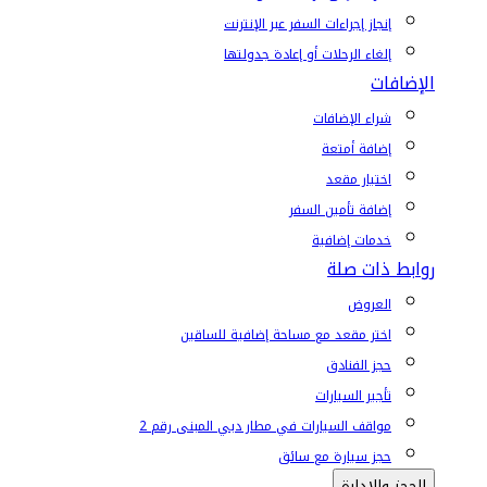
إنجاز إجراءات السفر عبر الإنترنت
إلغاء الرحلات أو إعادة جدولتها
الإضافات
شراء الإضافات
إضافة أمتعة
اختيار مقعد
إضافة تأمين السفر
خدمات إضافية
روابط ذات صلة
العروض
اختر مقعد مع مساحة إضافية للساقين
حجز الفنادق
تأجير السيارات
مواقف السيارات في مطار دبي المبنى رقم 2
حجز سيارة مع سائق
الحجز والإدارة