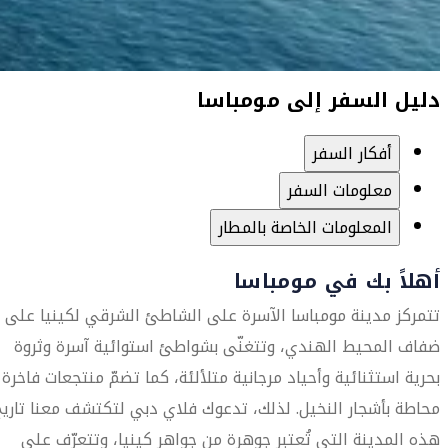
دليل السفر إلى مومباسا
أفكار السفر
معلومات السفر
المعلومات الخاصة بالمطار
أهلاً بك في مومباسا
تتمركز مدينة مومباسا الآسرة على الشاطئ الشرقي لكينيا على
ضفاف المحيط الهندي، وتتغنّى بشواطئ استوائية آسرة وثروة
بحرية استثنائية وأحياد مرجانية متلألئة، كما تضمّ منتجعات فاخرة
محاطة بأشجار النخيل. لذلك، تدعوك فلاي دبي لتكتشف معنا تاريخ
هذه المدينة التي تُعتبر جوهرة من جواهر كينيا، وتتعرّف على