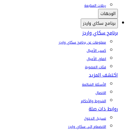
رحلات المتابعة
الوجهات
برنامج سكاي واردز
برنامج سكاي واردز
معلومات عن برنامج سكاي واردز
كسب الأميال
إنفاق الأميال
فئات العضوية
اكتشف المزيد
الأسئلة الشائعة
الاتصال
الشروط والأحكام
روابط ذات صلة
تسجيل الدخول
الانضمام إلى سكاي واردز