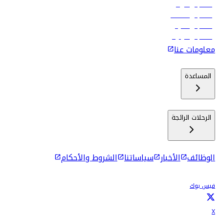
رحلات إلى الرياض
رحلات إلى مسقط
رحلات إلى ماليه
رحلات إلى كولومبو
معلومات عنا
المساعدة
الرحلات الرائجة
الوظائف
الأخبار
سياساتنا
الشروط والأحكام
فيس بوك
X