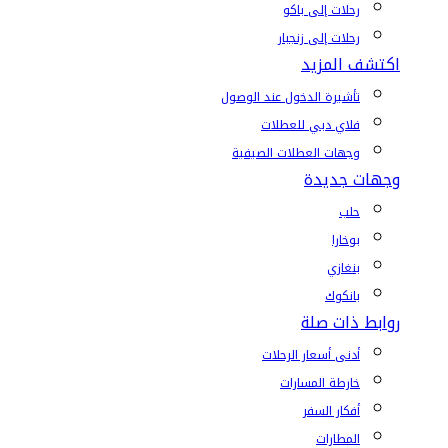
رحلات إلى باكو
رحلات إلى زنجبار
اكتشف المزيد
تأشيرة الدخول عند الوصول
فلاي دبي للعطلات
وجهات العطلات الصيفية
وجهات جديدة
حلب
بوخارا
بنغازي
بانكوك
روابط ذات صلة
أدنى أسعار الرحلات
خارطة المسارات
أفكار السفر
المطارات