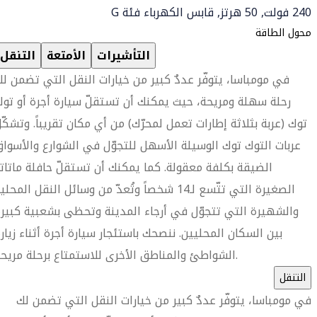
240 فولت, 50 هرتز, قابس الكهرباء فئة G
محول الطاقة
التأشيرات
الأمتعة
التنقل
في مومباسا، يتوفّر عددٌ كبير من خيارات النقل التي تضمن ل
رحلة سهلة ومريحة، حيث يمكنك أن تستقلّ سيارة أجرة أو تو
توك (عربة بثلاثة إطارات تعمل لمحرّك) من أي مكان تقريباً. وتشكّ
عربات التوك توك الوسيلة الأسهل للتجوّل في الشوارع والأسوا
الضيقة بكلفة معقولة. كما يمكنك أن تستقلّ حافلة ماتات
الصغيرة التي تتّسع لـ14 شخصاً وتُعدّ من وسائل النقل المحلي
والشهيرة التي تتجوّل في أرجاء المدينة وتحظى بشعبية كبير
بين السكان المحليين. ننصحك باستئجار سيارة أجرة أثناء زيار
الشواطئ والمناطق الأخرى للاستمتاع برحلة مريحة.
التنقل
في مومباسا، يتوفّر عددٌ كبير من خيارات النقل التي تضمن لك