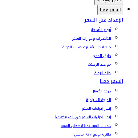
السفر معنا
الإعداد قبل السفر
أنواع الأسعار
التأشيرات وجوازات السفر
متطلبات التأشيرة حسب الدولة
طرق الدفع
مواعيد الرحلات
حالة الرحلة
السفر معنا
درجة الأعمال
الدرجة السياحية
إنجاز إجراءات السفر
إنجاز إجراءات السفر في المدينة
New
خدمات المساعدة لأصحاب الهمم
طائرة بوينغ 737 ماكس