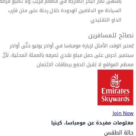
بأشهى ثمار البحر الطازجة في مطعم قريب. ولا تضيع فرصة
السباحة مع الدلافين الودودة خلال رحلة على متن قارب
الداو التقليدي.
نصائح للمسافرين
يُعتبر الوقت الأمثل لزيارة مومباسا في أواخر يونيو حتّى أواخر
سبتمبر. احرص على حمل مبلغ نقدي لصرفه بالعملة المحلية، لأنّ
معظم المواقع لا تقبل الدفع ببطاقات الائتمان.
Join Now
معلومات مفيدة عن مومباسا، كينيا
حالة الطقس