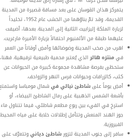
ليرسما شكل حرف "M"، في إشارة إلى مدينة مومباسا.
يتمركز هذان القوسان على بعد مسافة قصيرة من المدينة
القديمة، وقد تمّ بناؤهما من الخشب عام 1952، تخليداً
لزيارة الملكة إليزابيث الثانية إلى المدينة. بعدها، أضيفت
عليهما طبقة من الألمنيوم احتفالاً بزيارة الأميرة مارغريت.
اهرب من صخب المدينة وضوضائها وأمضِ أوقاتاً من العمر
في
منتزه هالر
الذي يُعتبر محمية طبيعية ترفيهية. فهنا،
ستحظى بفرصة مشاهدة مجموعة كبيرة من الحيوانات عن
كثب، كالزرافات وحيوانات فرس النهر والزواحف.
أمضِ يوماً على
شاطئ نيالي في
شمال مومباسا واستمتع
بأشعة الشمس الذهبية على رمال الشاطئ البيضاء، أو
استرخِ في الفيء بين ربوع مطعم شاطئي، فيما تتناول ماء
جوز الهند المنعش وتتأمل إطلالات خلابة على مياه المحيط
الفيروزية.
سافر إلى جنوب المدينة لتزور
شاطئ دياني
وتتعرّف على