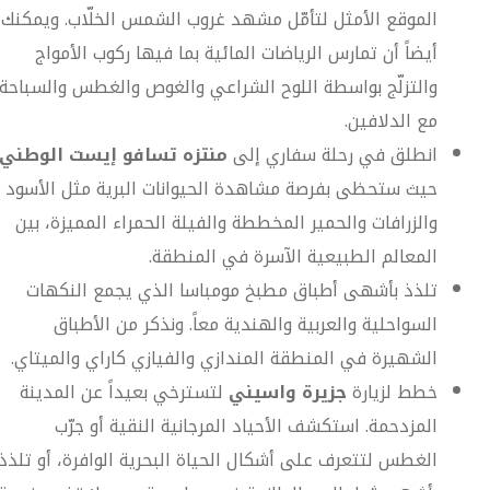
الموقع الأمثل لتأمّل مشهد غروب الشمس الخلّاب. ويمكنك
أيضاً أن تمارس الرياضات المائية بما فيها ركوب الأمواج
والتزلّج بواسطة اللوح الشراعي والغوص والغطس والسباحة
مع الدلافين.
انطلق في رحلة سفاري إلى
منتزه تسافو إيست الوطني،
حيث ستحظى بفرصة مشاهدة الحيوانات البرية مثل الأسود
والزرافات والحمير المخططة والفيلة الحمراء المميزة، بين
المعالم الطبيعية الآسرة في المنطقة.
تلذذ بأشهى أطباق مطبخ مومباسا الذي يجمع النكهات
السواحلية والعربية والهندية معاً. ونذكر من الأطباق
الشهيرة في المنطقة المندازي والفيازي كاراي والميتاي.
خطط لزيارة
جزيرة واسيني
لتسترخي بعيداً عن المدينة
المزدحمة. استكشف الأحياد المرجانية النقية أو جرّب
الغطس لتتعرف على أشكال الحياة البحرية الوافرة، أو تلذذ