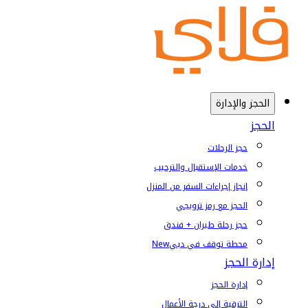
الحجز والإدارة
الحجز
حجز الرحلات
خدمات الإستقبال والترحيب
إنجاز إجراءات السفر من المنزل
الحجز مع رمز ترويجي
حجز رحلة طيران + فندق
محطة توقف في دبي
New
إدارة الحجز
إدارة الحجز
الترقية إلى درجة الأعمال