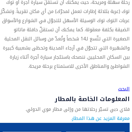
رحلة سهلة ومريحة، حيث يمكنك أن تستقلّ سيارة أجرة أو توك
توك (عربة بثلاثة إطارات تعمل لمحرّك) من أي مكان تقريباً. وتشكّل
عربات التوك توك الوسيلة الأسهل للتجوّل في الشوارع والأسواق
الضيقة بكلفة معقولة. كما يمكنك أن تستقلّ حافلة ماتاتو
الصغيرة التي تتّسع لـ14 شخصاً وتُعدّ من وسائل النقل المحلية
والشهيرة التي تتجوّل في أرجاء المدينة وتحظى بشعبية كبيرة
بين السكان المحليين. ننصحك باستئجار سيارة أجرة أثناء زيارة
الشواطئ والمناطق الأخرى للاستمتاع برحلة مريحة.
العثور على متجر السفر الأقرب إليك
البحث
المعلومات الخاصة بالمطار
فلاي دبي تسيّر رحلاتها من وإلى مطار موي الدولي.
معرفة المزيد عن هذا المطار.