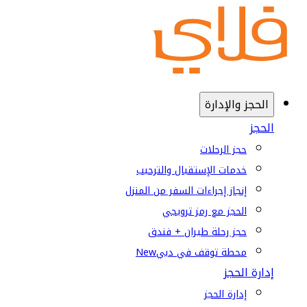
الحجز والإدارة
الحجز
حجز الرحلات
خدمات الإستقبال والترحيب
إنجاز إجراءات السفر من المنزل
الحجز مع رمز ترويجي
حجز رحلة طيران + فندق
محطة توقف في دبي
New
إدارة الحجز
إدارة الحجز