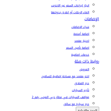
إنجاز إجراءات السفر عبر الإنترنت
إلغاء الرحلات أو إعادة جدولتها
الإضافات
شراء الإضافات
إضافة أمتعة
اختيار مقعد
إضافة تأمين السفر
خدمات إضافية
روابط ذات صلة
العروض
اختر مقعد مع مساحة إضافية للساقين
حجز الفنادق
تأجير السيارات
مواقف السيارات في مطار دبي المبنى رقم 2
حجز سيارة مع سائق
الحجز والإدارة