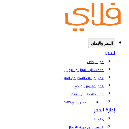
الحجز والإدارة
الحجز
حجز الرحلات
خدمات الإستقبال والترحيب
إنجاز إجراءات السفر من المنزل
الحجز مع رمز ترويجي
حجز رحلة طيران + فندق
محطة توقف في دبي
New
إدارة الحجز
إدارة الحجز
الترقية إلى درجة الأعمال