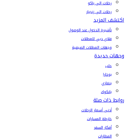
رحلات إلى باكو
رحلات إلى زنجبار
اكتشف المزيد
تأشيرة الدخول عند الوصول
فلاي دبي للعطلات
وجهات العطلات الصيفية
وجهات جديدة
حلب
بوخارا
بنغازي
بانكوك
روابط ذات صلة
أدنى أسعار الرحلات
خارطة المسارات
أفكار السفر
المطارات