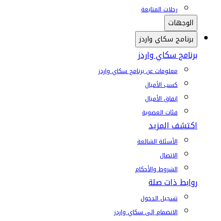
رحلات المتابعة
الوجهات
برنامج سكاي واردز
برنامج سكاي واردز
معلومات عن برنامج سكاي واردز
كسب الأميال
إنفاق الأميال
فئات العضوية
اكتشف المزيد
الأسئلة الشائعة
الاتصال
الشروط والأحكام
روابط ذات صلة
تسجيل الدخول
الانضمام إلى سكاي واردز