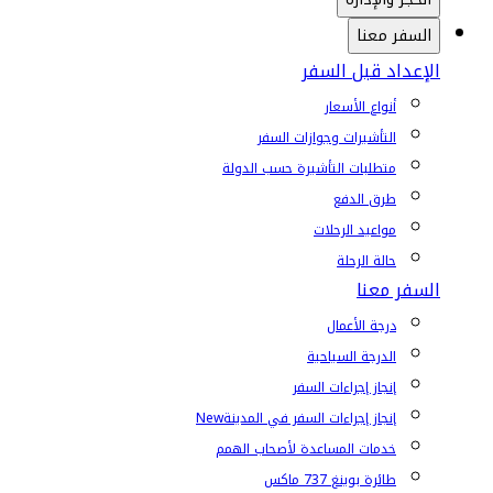
السفر معنا
الإعداد قبل السفر
أنواع الأسعار
التأشيرات وجوازات السفر
متطلبات التأشيرة حسب الدولة
طرق الدفع
مواعيد الرحلات
حالة الرحلة
السفر معنا
درجة الأعمال
الدرجة السياحية
إنجاز إجراءات السفر
إنجاز إجراءات السفر في المدينة
New
خدمات المساعدة لأصحاب الهمم
طائرة بوينغ 737 ماكس