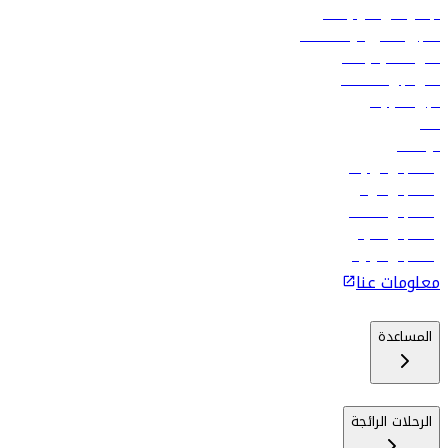
الإعلان على متن رحلاتنا
تسجيل الدخول لوكلاء السفر
أدنى أسعار الرحلات
فلاي دبي للعطلات
تأجير السيارات
فنادق
الوظائف
رحلات إلى تبيليسي
رحلات إلى الرياض
رحلات إلى مسقط
رحلات إلى ماليه
رحلات إلى كولومبو
معلومات عنا
المساعدة
الرحلات الرائجة