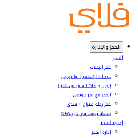
الحجز والإدارة
الحجز
حجز الرحلات
خدمات الإستقبال والترحيب
إنجاز إجراءات السفر من المنزل
الحجز مع رمز ترويجي
حجز رحلة طيران + فندق
محطة توقف في دبي
New
إدارة الحجز
إدارة الحجز