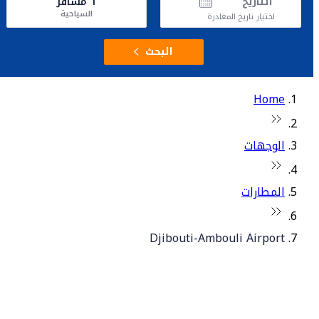
التاريخ
1
مسافر
السياحية
اختيار تاريخ المغادرة
البحث
Home
الوجهات
المطارات
Djibouti-Ambouli Airport