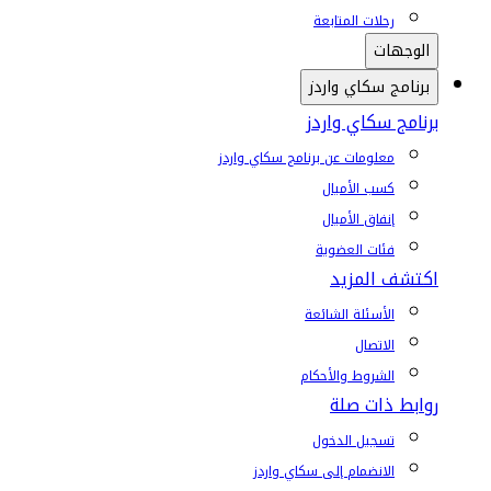
رحلات المتابعة
الوجهات
برنامج سكاي واردز
برنامج سكاي واردز
معلومات عن برنامج سكاي واردز
كسب الأميال
إنفاق الأميال
فئات العضوية
اكتشف المزيد
الأسئلة الشائعة
الاتصال
الشروط والأحكام
روابط ذات صلة
تسجيل الدخول
الانضمام إلى سكاي واردز