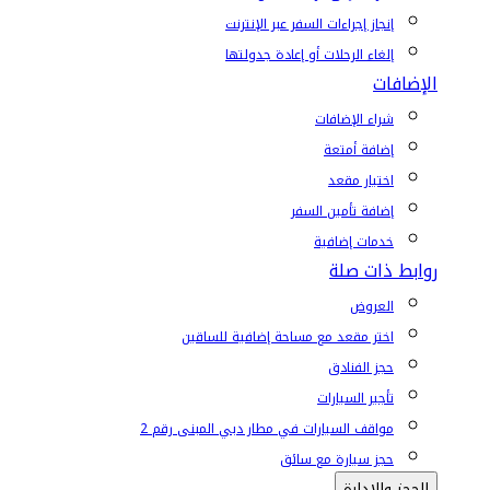
إنجاز إجراءات السفر عبر الإنترنت
إلغاء الرحلات أو إعادة جدولتها
الإضافات
شراء الإضافات
إضافة أمتعة
اختيار مقعد
إضافة تأمين السفر
خدمات إضافية
روابط ذات صلة
العروض
اختر مقعد مع مساحة إضافية للساقين
حجز الفنادق
تأجير السيارات
مواقف السيارات في مطار دبي المبنى رقم 2
حجز سيارة مع سائق
الحجز والإدارة