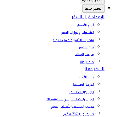
السفر معنا
الإعداد قبل السفر
أنواع الأسعار
التأشيرات وجوازات السفر
متطلبات التأشيرة حسب الدولة
طرق الدفع
مواعيد الرحلات
حالة الرحلة
السفر معنا
درجة الأعمال
الدرجة السياحية
إنجاز إجراءات السفر
إنجاز إجراءات السفر في المدينة
New
خدمات المساعدة لأصحاب الهمم
طائرة بوينغ 737 ماكس