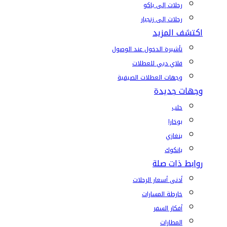
رحلات إلى باكو
رحلات إلى زنجبار
اكتشف المزيد
تأشيرة الدخول عند الوصول
فلاي دبي للعطلات
وجهات العطلات الصيفية
وجهات جديدة
حلب
بوخارا
بنغازي
بانكوك
روابط ذات صلة
أدنى أسعار الرحلات
خارطة المسارات
أفكار السفر
المطارات