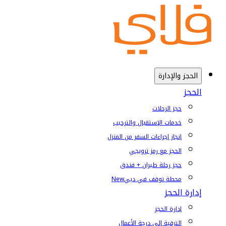
الحجز والإدارة
الحجز
حجز الرحلات
خدمات الإستقبال والترحيب
إنجاز إجراءات السفر من المنزل
الحجز مع رمز ترويجي
حجز رحلة طيران + فندق
محطة توقف في دبي
New
إدارة الحجز
إدارة الحجز
الترقية إلى درجة الأعمال