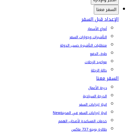
السفر معنا
الإعداد قبل السفر
أنواع الأسعار
التأشيرات وجوازات السفر
متطلبات التأشيرة حسب الدولة
طرق الدفع
مواعيد الرحلات
حالة الرحلة
السفر معنا
درجة الأعمال
الدرجة السياحية
إنجاز إجراءات السفر
إنجاز إجراءات السفر في المدينة
New
خدمات المساعدة لأصحاب الهمم
طائرة بوينغ 737 ماكس