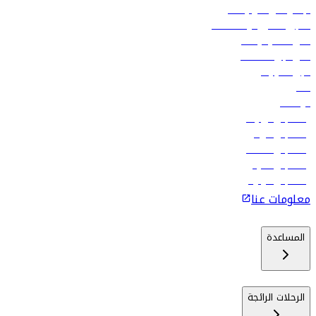
الإعلان على متن رحلاتنا
تسجيل الدخول لوكلاء السفر
أدنى أسعار الرحلات
فلاي دبي للعطلات
تأجير السيارات
فنادق
الوظائف
رحلات إلى تبيليسي
رحلات إلى الرياض
رحلات إلى مسقط
رحلات إلى ماليه
رحلات إلى كولومبو
معلومات عنا
المساعدة
الرحلات الرائجة