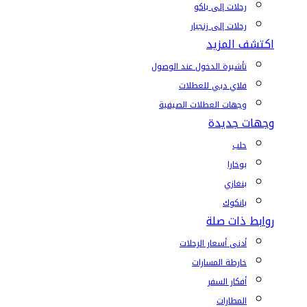
رحلات إلى باكو
رحلات إلى زنجبار
اكتشف المزيد
تأشيرة الدخول عند الوصول
فلاي دبي للعطلات
وجهات العطلات الصيفية
وجهات جديدة
حلب
بوخارا
بنغازي
بانكوك
روابط ذات صلة
أدنى أسعار الرحلات
خارطة المسارات
أفكار السفر
المطارات