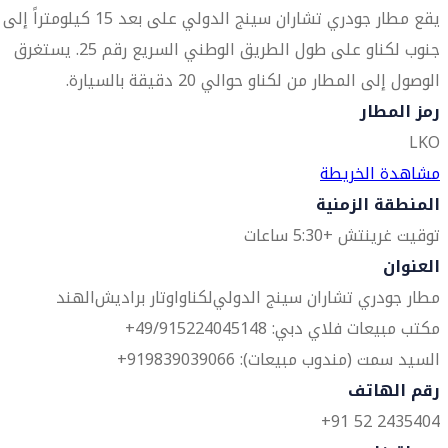
يقع مطار جودري تشاران سينج الدولي على بعد 15 كيلومتراً إلى
جنوب لكناو على طول الطريق الوطني السريع رقم 25. يستغرق
الوصول إلى المطار من لكناو حوالي 20 دقيقة بالسيارة.
رمز المطار
LKO
مشاهدة الخريطة
المنطقة الزمنية
توقيت غرينتش +5:30 ساعات
العنوان
مطار جودري تشاران سينج الدولي
لكناو
اوتار براديش
الهند
مكتب مبيعات فلاي دبي: 49/915224045148+
السيد سمت (مندوب مبيعات): 919839039066+
رقم الهاتف
2435404 52 91+