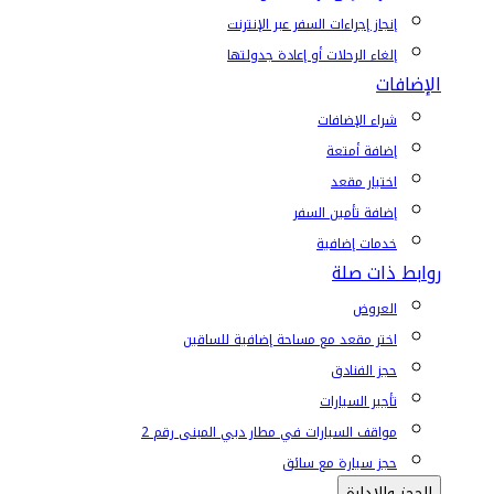
إنجاز إجراءات السفر عبر الإنترنت
إلغاء الرحلات أو إعادة جدولتها
الإضافات
شراء الإضافات
إضافة أمتعة
اختيار مقعد
إضافة تأمين السفر
خدمات إضافية
روابط ذات صلة
العروض
اختر مقعد مع مساحة إضافية للساقين
حجز الفنادق
تأجير السيارات
مواقف السيارات في مطار دبي المبنى رقم 2
حجز سيارة مع سائق
الحجز والإدارة