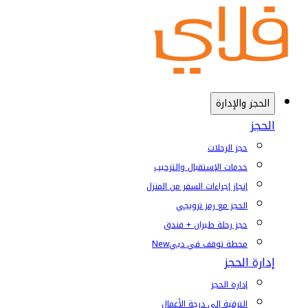
الحجز والإدارة
الحجز
حجز الرحلات
خدمات الإستقبال والترحيب
إنجاز إجراءات السفر من المنزل
الحجز مع رمز ترويجي
حجز رحلة طيران + فندق
محطة توقف في دبي
New
إدارة الحجز
إدارة الحجز
الترقية إلى درجة الأعمال