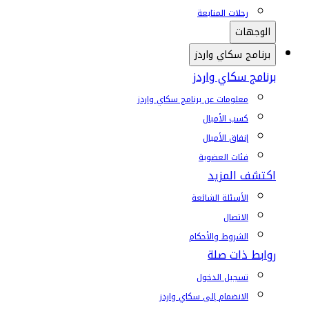
رحلات المتابعة
الوجهات
برنامج سكاي واردز
برنامج سكاي واردز
معلومات عن برنامج سكاي واردز
كسب الأميال
إنفاق الأميال
فئات العضوية
اكتشف المزيد
الأسئلة الشائعة
الاتصال
الشروط والأحكام
روابط ذات صلة
تسجيل الدخول
الانضمام إلى سكاي واردز