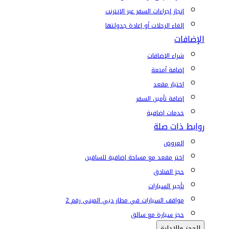
إنجاز إجراءات السفر عبر الإنترنت
إلغاء الرحلات أو إعادة جدولتها
الإضافات
شراء الإضافات
إضافة أمتعة
اختيار مقعد
إضافة تأمين السفر
خدمات إضافية
روابط ذات صلة
العروض
اختر مقعد مع مساحة إضافية للساقين
حجز الفنادق
تأجير السيارات
مواقف السيارات في مطار دبي المبنى رقم 2
حجز سيارة مع سائق
الحجز والإدارة