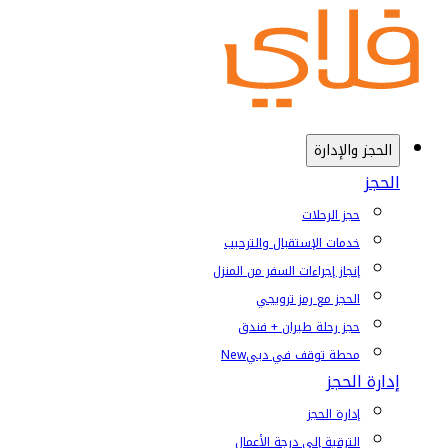
الحجز والإدارة
الحجز
حجز الرحلات
خدمات الإستقبال والترحيب
إنجاز إجراءات السفر من المنزل
الحجز مع رمز ترويجي
حجز رحلة طيران + فندق
محطة توقف في دبي
New
إدارة الحجز
إدارة الحجز
الترقية إلى درجة الأعمال