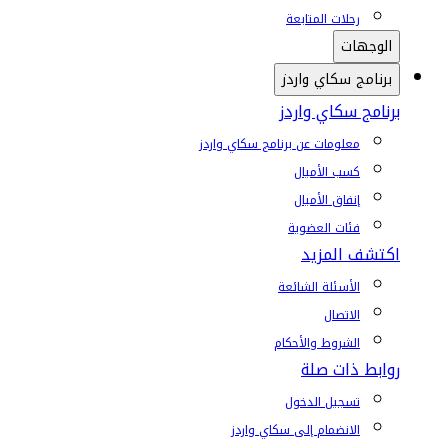
رحلات المتابعة
الوجهات
برنامج سكاي واردز
برنامج سكاي واردز
معلومات عن برنامج سكاي واردز
كسب الأميال
إنفاق الأميال
فئات العضوية
اكتشف المزيد
الأسئلة الشائعة
الاتصال
الشروط والأحكام
روابط ذات صلة
تسجيل الدخول
الانضمام إلى سكاي واردز