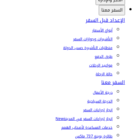
السفر معنا
الإعداد قبل السفر
أنواع الأسعار
التأشيرات وجوازات السفر
متطلبات التأشيرة حسب الدولة
طرق الدفع
مواعيد الرحلات
حالة الرحلة
السفر معنا
درجة الأعمال
الدرجة السياحية
إنجاز إجراءات السفر
إنجاز إجراءات السفر في المدينة
New
خدمات المساعدة لأصحاب الهمم
طائرة بوينغ 737 ماكس