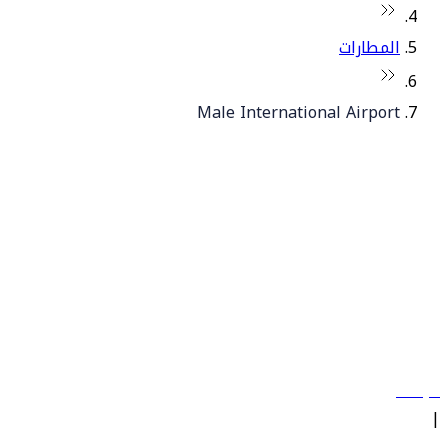
المطارات
Male International Airport
© فلاي دبي 2026. جميع الحقوق محفوظة.
سياساتنا
|
الشروط والأحكام