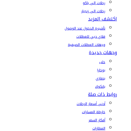
رحلات إلى باكو
رحلات إلى زنجبار
اكتشف المزيد
تأشيرة الدخول عند الوصول
فلاي دبي للعطلات
وجهات العطلات الصيفية
وجهات جديدة
حلب
بوخارا
بنغازي
بانكوك
روابط ذات صلة
أدنى أسعار الرحلات
خارطة المسارات
أفكار السفر
المطارات