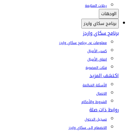
رحلات المتابعة
الوجهات
برنامج سكاي واردز
برنامج سكاي واردز
معلومات عن برنامج سكاي واردز
كسب الأميال
إنفاق الأميال
فئات العضوية
اكتشف المزيد
الأسئلة الشائعة
الاتصال
الشروط والأحكام
روابط ذات صلة
تسجيل الدخول
الانضمام إلى سكاي واردز