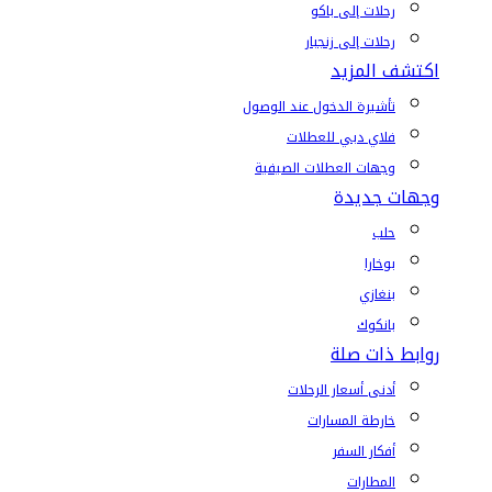
رحلات إلى باكو
رحلات إلى زنجبار
اكتشف المزيد
تأشيرة الدخول عند الوصول
فلاي دبي للعطلات
وجهات العطلات الصيفية
وجهات جديدة
حلب
بوخارا
بنغازي
بانكوك
روابط ذات صلة
أدنى أسعار الرحلات
خارطة المسارات
أفكار السفر
المطارات