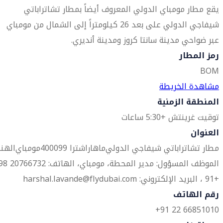
يقع مطار مومباي الدولي المعروف أيضاً بمطار تشاتراباتي
شيفاجي الدولي على بعد 26 كيلومتراً إلى الشمال من مومباي
عبر ضواحي مدينة سانتا كروز ومدينة أنديري.
رمز المطار
BOM
مشاهدة الخريطة
المنطقة الزمنية
توقيت غرينتش +5:30 ساعات
العنوان
مطار تشاتراباتي شيفاجي الدولي
ماهاراشترا 400099
مومباي
الهن
الموظف المسؤول: مدير المحطة، مومباي، الهاتف: 32
+91 ، البريد الإلكتروني: harshal.lavande@flydubai.com
رقم الهاتف
66851010 22 91+