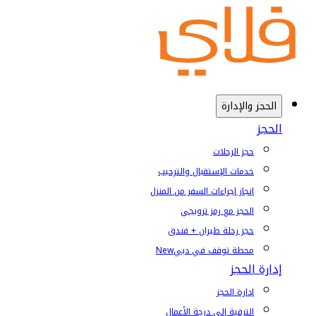
الحجز والإدارة
الحجز
حجز الرحلات
خدمات الإستقبال والترحيب
إنجاز إجراءات السفر من المنزل
الحجز مع رمز ترويجي
حجز رحلة طيران + فندق
محطة توقف في دبي
New
إدارة الحجز
إدارة الحجز
الترقية إلى درجة الأعمال