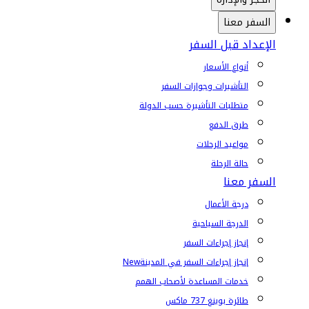
السفر معنا
الإعداد قبل السفر
أنواع الأسعار
التأشيرات وجوازات السفر
متطلبات التأشيرة حسب الدولة
طرق الدفع
مواعيد الرحلات
حالة الرحلة
السفر معنا
درجة الأعمال
الدرجة السياحية
إنجاز إجراءات السفر
إنجاز إجراءات السفر في المدينة
New
خدمات المساعدة لأصحاب الهمم
طائرة بوينغ 737 ماكس