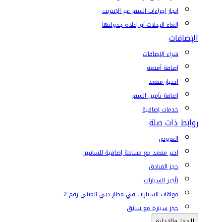
إنجاز إجراءات السفر عبر الإنترنت
إلغاء الرحلات أو إعادة جدولتها
الإضافات
شراء الإضافات
إضافة أمتعة
اختيار مقعد
إضافة تأمين السفر
خدمات إضافية
روابط ذات صلة
العروض
اختر مقعد مع مساحة إضافية للساقين
حجز الفنادق
تأجير السيارات
مواقف السيارات في مطار دبي المبنى رقم 2
حجز سيارة مع سائق
الحجز والإدارة