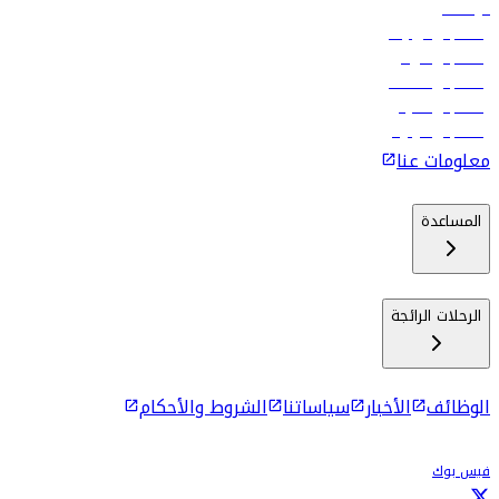
الوظائف
رحلات إلى تبيليسي
رحلات إلى الرياض
رحلات إلى مسقط
رحلات إلى ماليه
رحلات إلى كولومبو
معلومات عنا
المساعدة
الرحلات الرائجة
الوظائف
الأخبار
سياساتنا
الشروط والأحكام
فيس بوك