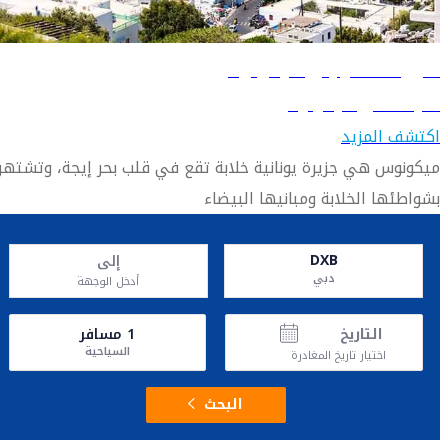
دليل السفر إلى ميكونوس
تعرّف على ميكونوس
اكتشف المزيد
ميكونوس هي جزيرة يونانية خلابة تقع في قلب بحر إيجة، وتشتهر
بشواطئها الخلابة ومبانيها البيضاء
DXB
إلى
دبي
أدخل الوجهة
التاريخ
1
مسافر
السياحية
اختيار تاريخ المغادرة
البحث