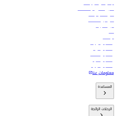
الإعلان على متن رحلاتنا
تسجيل الدخول لوكلاء السفر
أدنى أسعار الرحلات
فلاي دبي للعطلات
تأجير السيارات
فنادق
الوظائف
رحلات إلى تبيليسي
رحلات إلى الرياض
رحلات إلى مسقط
رحلات إلى ماليه
رحلات إلى كولومبو
معلومات عنا
المساعدة
الرحلات الرائجة