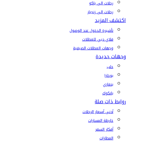
رحلات إلى باكو
رحلات إلى زنجبار
اكتشف المزيد
تأشيرة الدخول عند الوصول
فلاي دبي للعطلات
وجهات العطلات الصيفية
وجهات جديدة
حلب
بوخارا
بنغازي
بانكوك
روابط ذات صلة
أدنى أسعار الرحلات
خارطة المسارات
أفكار السفر
المطارات