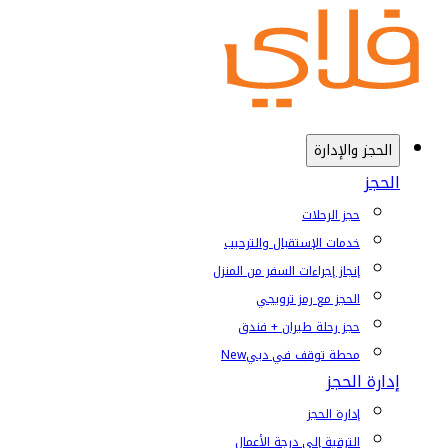
الحجز والإدارة
الحجز
حجز الرحلات
خدمات الإستقبال والترحيب
إنجاز إجراءات السفر من المنزل
الحجز مع رمز ترويجي
حجز رحلة طيران + فندق
محطة توقف في دبي
New
إدارة الحجز
إدارة الحجز
الترقية إلى درجة الأعمال