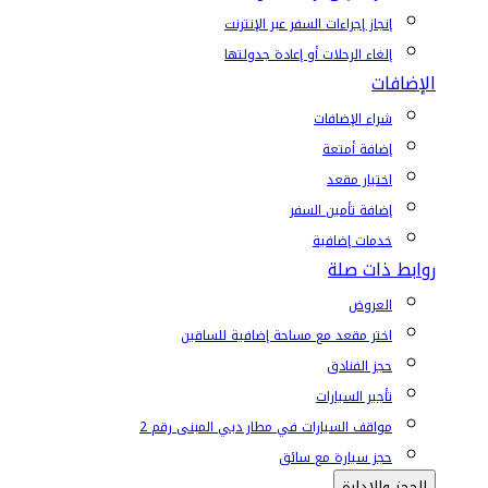
إنجاز إجراءات السفر عبر الإنترنت
إلغاء الرحلات أو إعادة جدولتها
الإضافات
شراء الإضافات
إضافة أمتعة
اختيار مقعد
إضافة تأمين السفر
خدمات إضافية
روابط ذات صلة
العروض
اختر مقعد مع مساحة إضافية للساقين
حجز الفنادق
تأجير السيارات
مواقف السيارات في مطار دبي المبنى رقم 2
حجز سيارة مع سائق
الحجز والإدارة