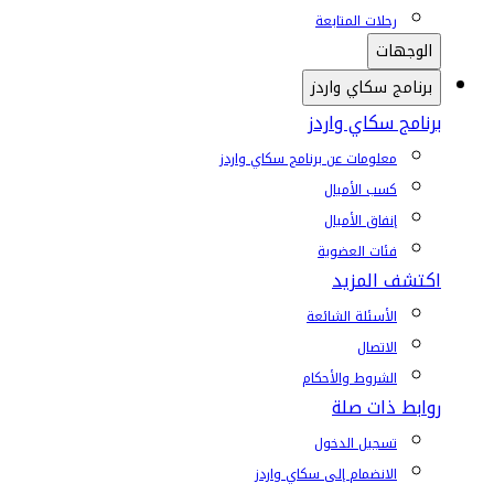
رحلات المتابعة
الوجهات
برنامج سكاي واردز
برنامج سكاي واردز
معلومات عن برنامج سكاي واردز
كسب الأميال
إنفاق الأميال
فئات العضوية
اكتشف المزيد
الأسئلة الشائعة
الاتصال
الشروط والأحكام
روابط ذات صلة
تسجيل الدخول
الانضمام إلى سكاي واردز