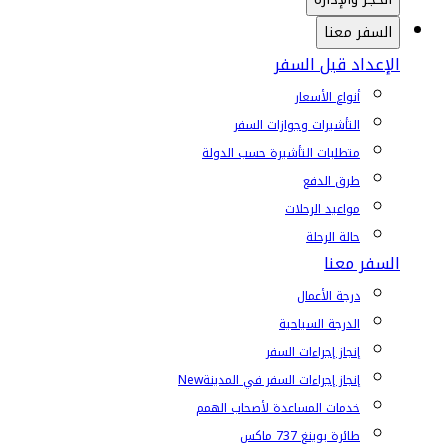
السفر معنا
الإعداد قبل السفر
أنواع الأسعار
التأشيرات وجوازات السفر
متطلبات التأشيرة حسب الدولة
طرق الدفع
مواعيد الرحلات
حالة الرحلة
السفر معنا
درجة الأعمال
الدرجة السياحية
إنجاز إجراءات السفر
إنجاز إجراءات السفر في المدينة
New
خدمات المساعدة لأصحاب الهمم
طائرة بوينغ 737 ماكس