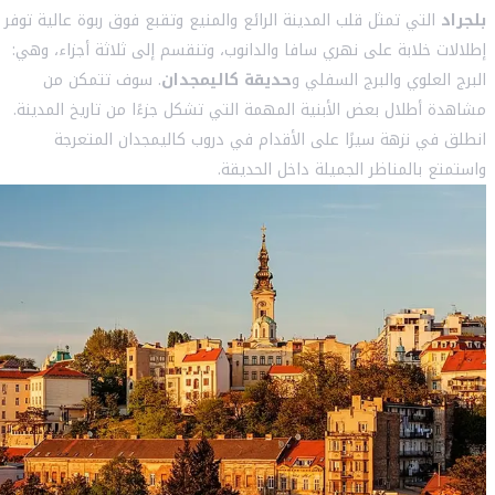
بلجراد
التي تمثل قلب المدينة الرائع والمنيع وتقبع فوق ربوة عالية توفر
إطلالات خلابة على نهري سافا والدانوب، وتنقسم إلى ثلاثة أجزاء، وهي:
البرج العلوي والبرج السفلي و
حديقة كاليمجدان
. سوف تتمكن من
مشاهدة أطلال بعض الأبنية المهمة التي تشكل جزءًا من تاريخ المدينة.
انطلق في نزهة سيرًا على الأقدام في دروب كاليمجدان المتعرجة
واستمتع بالمناظر الجميلة داخل الحديقة.