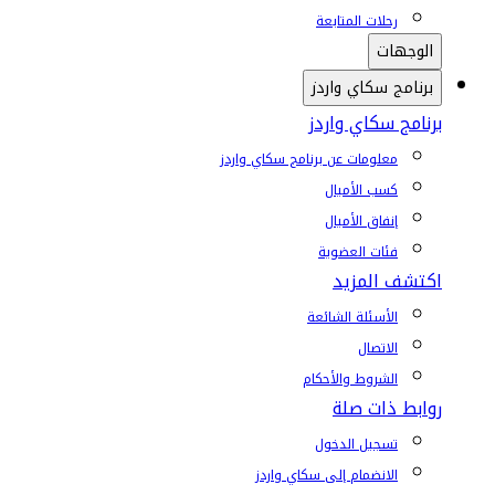
رحلات المتابعة
الوجهات
برنامج سكاي واردز
برنامج سكاي واردز
معلومات عن برنامج سكاي واردز
كسب الأميال
إنفاق الأميال
فئات العضوية
اكتشف المزيد
الأسئلة الشائعة
الاتصال
الشروط والأحكام
روابط ذات صلة
تسجيل الدخول
الانضمام إلى سكاي واردز