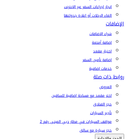
إنجاز إجراءات السفر عبر الإنترنت
إلغاء الرحلات أو إعادة جدولتها
الإضافات
شراء الإضافات
إضافة أمتعة
اختيار مقعد
إضافة تأمين السفر
خدمات إضافية
روابط ذات صلة
العروض
اختر مقعد مع مساحة إضافية للساقين
حجز الفنادق
تأجير السيارات
مواقف السيارات في مطار دبي المبنى رقم 2
حجز سيارة مع سائق
الحجز والإدارة