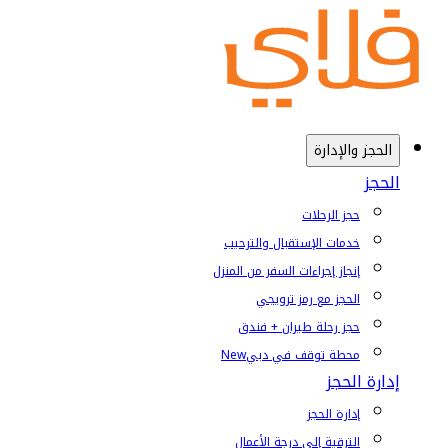
الحجز والإدارة
الحجز
حجز الرحلات
خدمات الإستقبال والترحيب
إنجاز إجراءات السفر من المنزل
الحجز مع رمز ترويجي
حجز رحلة طيران + فندق
محطة توقف في دبي
New
إدارة الحجز
إدارة الحجز
الترقية إلى درجة الأعمال