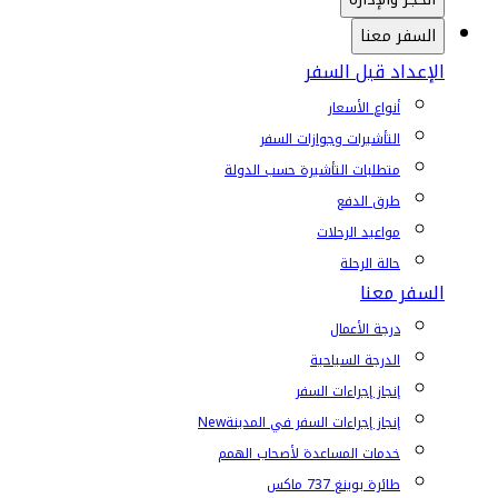
السفر معنا
الإعداد قبل السفر
أنواع الأسعار
التأشيرات وجوازات السفر
متطلبات التأشيرة حسب الدولة
طرق الدفع
مواعيد الرحلات
حالة الرحلة
السفر معنا
درجة الأعمال
الدرجة السياحية
إنجاز إجراءات السفر
إنجاز إجراءات السفر في المدينة
New
خدمات المساعدة لأصحاب الهمم
طائرة بوينغ 737 ماكس