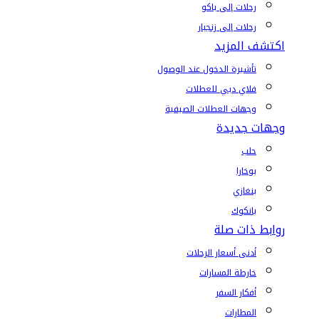
رحلات إلى باكو
رحلات إلى زنجبار
اكتشف المزيد
تأشيرة الدخول عند الوصول
فلاي دبي للعطلات
وجهات العطلات الصيفية
وجهات جديدة
حلب
بوخارا
بنغازي
بانكوك
روابط ذات صلة
أدنى أسعار الرحلات
خارطة المسارات
أفكار السفر
المطارات