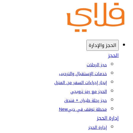
الحجز والإدارة
الحجز
حجز الرحلات
خدمات الإستقبال والترحيب
إنجاز إجراءات السفر من المنزل
الحجز مع رمز ترويجي
حجز رحلة طيران + فندق
محطة توقف في دبي
New
إدارة الحجز
إدارة الحجز