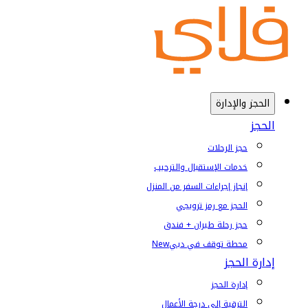
الحجز والإدارة
الحجز
حجز الرحلات
خدمات الإستقبال والترحيب
إنجاز إجراءات السفر من المنزل
الحجز مع رمز ترويجي
حجز رحلة طيران + فندق
محطة توقف في دبي
New
إدارة الحجز
إدارة الحجز
الترقية إلى درجة الأعمال