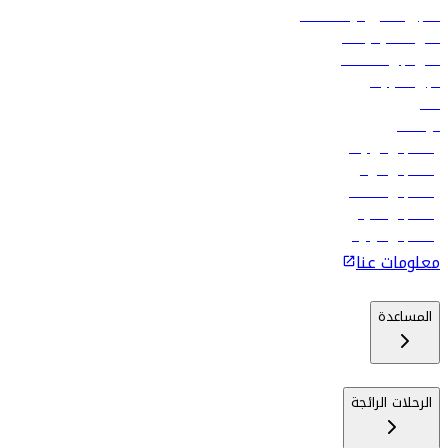
تسجيل الدخول لوكلاء السفر
أدنى أسعار الرحلات
فلاي دبي للعطلات
تأجير السيارات
فنادق
الوظائف
رحلات إلى تبيليسي
رحلات إلى الرياض
رحلات إلى مسقط
رحلات إلى ماليه
رحلات إلى كولومبو
معلومات عنا
المساعدة
الرحلات الرائجة