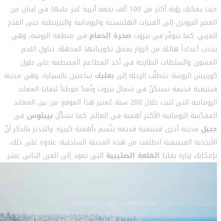
حيث يمكنك رؤية أكثر من 100 ألف تحفة أثرية عُثر عليها في لبنان من
العصر البرونزي إلى الفترات الهلنستية والرومانية والبيزنطية حتى الفتح
العربي. كما تتوفّر في بيروت
صخرة الحمام
في منطقة الروشة، وهي
تجذب أعداداً هائلة من الزوار بفضل تكويناتها المذهلة. تناول اللحم
المشوي والسلطات الطازجة في أحد المطاعم المصطفة على طول
كورنيش الروشة. تتطلّب الرحلة إلى
بعلبك
ساعتين بالسيارة، وهي مدينة
فينيقية قديمة تستكنّ في شمال بيروت وتُعدّ موطناً لبقايا المعابد
الرومانية التي بُنيت خلال 200 سنة. يُعتبر هذا الموقع من بين المعابد
المقدّسة الرومانية الأكثر أهمية في العالم. كما تشكّل
بيبلوس
في
جبيل
مدينة أخرى فينيقية قديمة تتّسم بأهمية كبيرة. والجدير بالذكر أنّ
الأبجدية الفينيقية انطلقت من هذه المدينة الساحلية. علاوة على ذلك،
بإمكانك زيارة بقايا
القلعة الصليبية
التي تعود إلى القرن الثاني عشر.