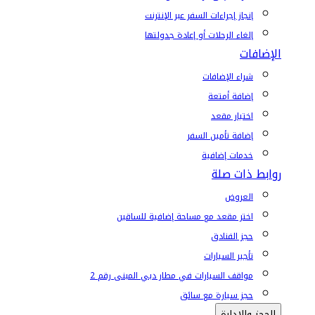
إنجاز إجراءات السفر عبر الإنترنت
إلغاء الرحلات أو إعادة جدولتها
الإضافات
شراء الإضافات
إضافة أمتعة
اختيار مقعد
إضافة تأمين السفر
خدمات إضافية
روابط ذات صلة
العروض
اختر مقعد مع مساحة إضافية للساقين
حجز الفنادق
تأجير السيارات
مواقف السيارات في مطار دبي المبنى رقم 2
حجز سيارة مع سائق
الحجز والإدارة