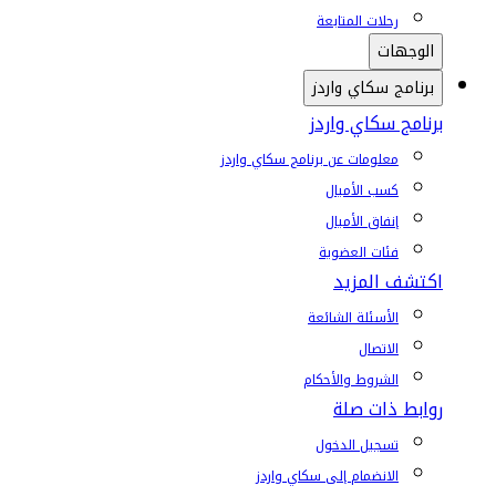
رحلات المتابعة
الوجهات
برنامج سكاي واردز
برنامج سكاي واردز
معلومات عن برنامج سكاي واردز
كسب الأميال
إنفاق الأميال
فئات العضوية
اكتشف المزيد
الأسئلة الشائعة
الاتصال
الشروط والأحكام
روابط ذات صلة
تسجيل الدخول
الانضمام إلى سكاي واردز