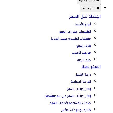
السفر معنا
الإعداد قبل السفر
أنواع الأسعار
التأشيرات وجوازات السفر
متطلبات التأشيرة حسب الدولة
طرق الدفع
مواعيد الرحلات
حالة الرحلة
السفر معنا
درجة الأعمال
الدرجة السياحية
إنجاز إجراءات السفر
إنجاز إجراءات السفر في المدينة
New
خدمات المساعدة لأصحاب الهمم
طائرة بوينغ 737 ماكس