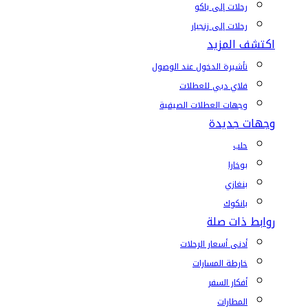
رحلات إلى باكو
رحلات إلى زنجبار
اكتشف المزيد
تأشيرة الدخول عند الوصول
فلاي دبي للعطلات
وجهات العطلات الصيفية
وجهات جديدة
حلب
بوخارا
بنغازي
بانكوك
روابط ذات صلة
أدنى أسعار الرحلات
خارطة المسارات
أفكار السفر
المطارات