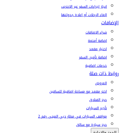
إنجاز إجراءات السفر عبر الإنترنت
إلغاء الرحلات أو إعادة جدولتها
الإضافات
شراء الإضافات
إضافة أمتعة
اختيار مقعد
إضافة تأمين السفر
خدمات إضافية
روابط ذات صلة
العروض
اختر مقعد مع مساحة إضافية للساقين
حجز الفنادق
تأجير السيارات
مواقف السيارات في مطار دبي المبنى رقم 2
حجز سيارة مع سائق
الحجز والإدارة