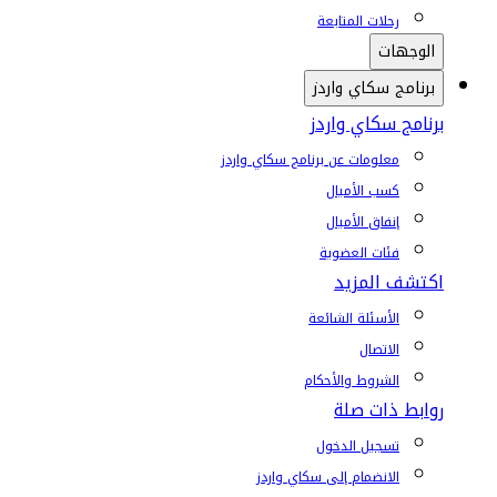
رحلات المتابعة
الوجهات
برنامج سكاي واردز
برنامج سكاي واردز
معلومات عن برنامج سكاي واردز
كسب الأميال
إنفاق الأميال
فئات العضوية
اكتشف المزيد
الأسئلة الشائعة
الاتصال
الشروط والأحكام
روابط ذات صلة
تسجيل الدخول
الانضمام إلى سكاي واردز