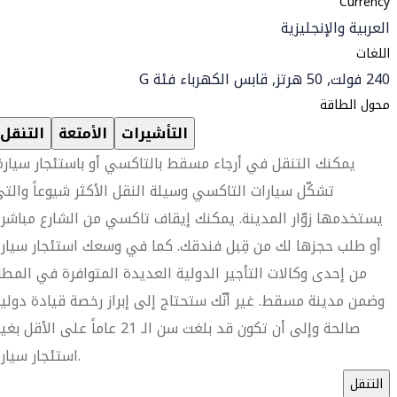
Currency
العربية والإنجليزية
اللغات
240 فولت, 50 هرتز, قابس الكهرباء فئة G
محول الطاقة
التأشيرات
الأمتعة
التنقل
يمكنك التنقل في أرجاء مسقط بالتاكسي أو باستئجار سيارة
تشكّل سيارات التاكسي وسيلة النقل الأكثر شيوعاً والت
يستخدمها زوّار المدينة. يمكنك إيقاف تاكسي من الشارع مباشرة
أو طلب حجزها لك من قِبل فندقك. كما في وسعك استئجار سيار
من إحدى وكالات التأجير الدولية العديدة المتوافرة في المطا
وضمن مدينة مسقط. غير أنّك ستحتاج إلى إبراز رخصة قيادة دولي
صالحة وإلى أن تكون قد بلغت سن الـ 21 عاماً على الأقل ب
استئجار سيارة.
التنقل