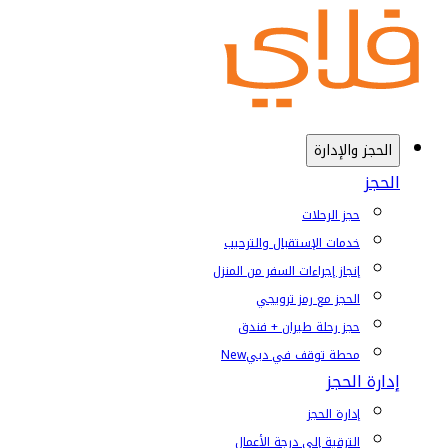
الحجز والإدارة
الحجز
حجز الرحلات
خدمات الإستقبال والترحيب
إنجاز إجراءات السفر من المنزل
الحجز مع رمز ترويجي
حجز رحلة طيران + فندق
محطة توقف في دبي
New
إدارة الحجز
إدارة الحجز
الترقية إلى درجة الأعمال