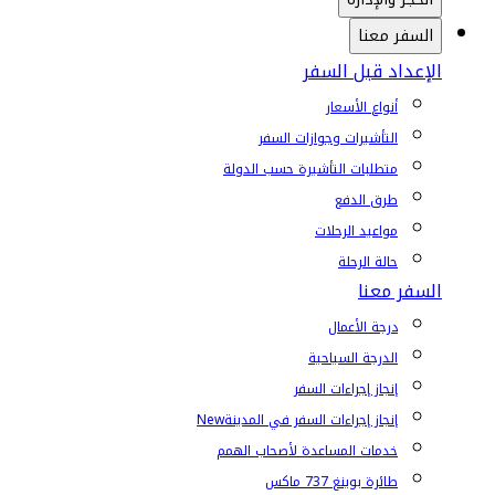
السفر معنا
الإعداد قبل السفر
أنواع الأسعار
التأشيرات وجوازات السفر
متطلبات التأشيرة حسب الدولة
طرق الدفع
مواعيد الرحلات
حالة الرحلة
السفر معنا
درجة الأعمال
الدرجة السياحية
إنجاز إجراءات السفر
إنجاز إجراءات السفر في المدينة
New
خدمات المساعدة لأصحاب الهمم
طائرة بوينغ 737 ماكس