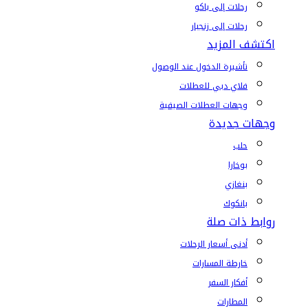
رحلات إلى باكو
رحلات إلى زنجبار
اكتشف المزيد
تأشيرة الدخول عند الوصول
فلاي دبي للعطلات
وجهات العطلات الصيفية
وجهات جديدة
حلب
بوخارا
بنغازي
بانكوك
روابط ذات صلة
أدنى أسعار الرحلات
خارطة المسارات
أفكار السفر
المطارات