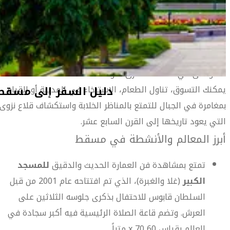
التقليدي للمنطقة، مع القباب، النوافذ المقوسة والفسيفساء
دليل السفر إلى مسقط
المقعدة التي تظهر في كل زاوية من الزوايا.
تعتبر مسقط التي تتربع بين جبال هاجر وبحر العرب المكان الأهم
في سلطنة عُمان بالإضافة إلى أنها تضم بعضاً من أفضل
الشواطئ في منطقة الشرق الأوسط.
يمكنك التسوق، تناول الطعام، الاسترخاء في المدينة أو القيام
دليل السفر إلى مسقط
بمغامرة في الجبال للتمتع بالمناظر الخلابة واستكشاف قلاع نزوى
التي يعود تاريخها إلى القرن السابع عشر.
أبرز المعالم والأنشطة في مسقط
تمتع بمشاهدة فن العمارة الحديث والدقيق
للمسجد
الكبير
(غلا والغبرة)، الذي تم افتتاحه عام 2001 من قبل
السلطان قابوس للاحتفال بذكرى جلوسه الثلاثين على
العرش. وتضم قاعة الصلاة الرئيسية فيه أكبر سجادة في
العالم بقياس 60 x 70 متراً.