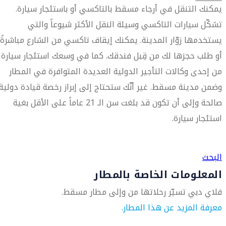
يمكنك التنقل في أرجاء مسقط بالتاكسي أو باستئجار سيارة.
تشكّل سيارات التاكسي وسيلة النقل الأكثر شيوعاً والتي
يستخدمها زوّار المدينة. يمكنك إيقاف تاكسي من الشارع مباشرةً
أو طلب حجزها لك من قِبل فندقك. كما في وسعك استئجار سيارة
من إحدى وكالات التأجير الدولية العديدة المتوافرة في المطار
وضمن مدينة مسقط. غير أنّك ستحتاج إلى إبراز رخصة قيادة دولية
صالحة وإلى أن تكون قد بلغت سن الـ 21 عاماً على الأقل بغية
استئجار سيارة.
العثور على متجر السفر الأقرب إليك
البحث
المعلومات الخاصة بالمطار
فلاي دبي تسيّر رحلاتها من وإلى مطار مسقط.
معرفة المزيد عن هذا المطار.