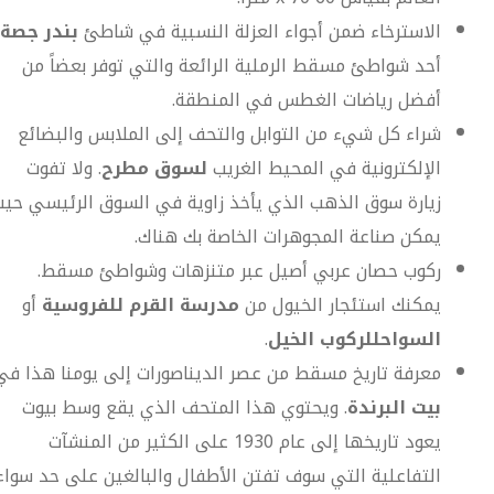
الاسترخاء ضمن أجواء العزلة النسبية في شاطئ
بندر جصة
أحد شواطئ مسقط الرملية الرائعة والتي توفر بعضاً من
أفضل رياضات الغطس في المنطقة.
شراء كل شيء من التوابل والتحف إلى الملابس والبضائع
الإلكترونية في المحيط الغريب
لسوق مطرح
. ولا تفوت
زيارة سوق الذهب الذي يأخذ زاوية في السوق الرئيسي حي
يمكن صناعة المجوهرات الخاصة بك هناك.
ركوب حصان عربي أصيل عبر متنزهات وشواطئ مسقط.
يمكنك استئجار الخيول من
مدرسة القرم للفروسية
أو
السواحل
لركوب الخيل
.
معرفة تاريخ مسقط من عصر الديناصورات إلى يومنا هذا في
بيت البرندة
. ويحتوي هذا المتحف الذي يقع وسط بيوت
يعود تاريخها إلى عام 1930 على الكثير من المنشآت
التفاعلية التي سوف تفتن الأطفال والبالغين على حد سواء.