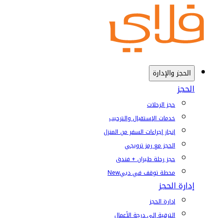
الحجز والإدارة
الحجز
حجز الرحلات
خدمات الإستقبال والترحيب
إنجاز إجراءات السفر من المنزل
الحجز مع رمز ترويجي
حجز رحلة طيران + فندق
محطة توقف في دبي
New
إدارة الحجز
إدارة الحجز
الترقية إلى درجة الأعمال