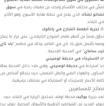
تمشّ في مختلف الأقسام وابحث عن صفقات رابحة في
سوق
تشاتو تشاك
الذي يفتح في عطلة نهاية الأسبوع، وهو الأكبر
في تايلاند.
🍜
تجربة أطعمة الشارع في بانكوك
تذوّق بعضاً من أشهر طعام الشوارع التايلاندي، على غرار ما يمكن
وصفه بأفضل طبق باد تاي في العالم، وذلك في مطعم "
باد تاي
تيب ساماي
" في المدينة القديمة.
🌿
الاسترخاء في حديقة لومبيني
خذ استراحة في
حديقة لومبيني
، وهي ملاذ داخل المدينة يعمّه
السكون، والهواء النقي والظل المنعش، حيث يتجمّع أشخاص من
كافة الأعمار للاسترخاء أو المشاركة في نشاطات ترفيهية.
نصائح للمسافرين
تعد جزيرة
بوكيت
محطة توقف تستحق الزيارة في تايلاند حيث
تتوفر العديد من الشواطئ الذهبية والأسواق المحلية. تتوفر عدة