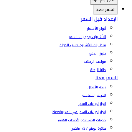
السفر معنا
الإعداد قبل السفر
أنواع الأسعار
التأشيرات وجوازات السفر
متطلبات التأشيرة حسب الدولة
طرق الدفع
مواعيد الرحلات
حالة الرحلة
السفر معنا
درجة الأعمال
الدرجة السياحية
إنجاز إجراءات السفر
إنجاز إجراءات السفر في المدينة
New
خدمات المساعدة لأصحاب الهمم
طائرة بوينغ 737 ماكس