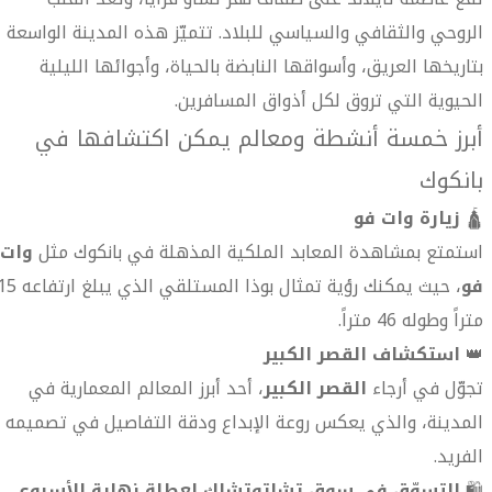
الروحي والثقافي والسياسي للبلاد. تتميّز هذه المدينة الواسعة
بتاريخها العريق، وأسواقها النابضة بالحياة، وأجوائها الليلية
الحيوية التي تروق لكل أذواق المسافرين.
أبرز خمسة أنشطة ومعالم يمكن اكتشافها في
بانكوك
🛕
زيارة وات فو
استمتع بمشاهدة المعابد الملكية المذهلة في بانكوك مثل
وات
فو
، حيث يمكنك رؤية تمثال بوذا المستلقي الذي يبلغ ا
متراً وطوله 46 متراً.
👑
استكشاف القصر الكبير
تجوّل في أرجاء
القصر الكبير
، أحد أبرز المعالم المعمارية في
المدينة، والذي يعكس روعة الإبداع ودقة التفاصيل في تصميمه
الفريد.
🛍️
التسوّق في سوق تشاتوتشاك لعطلة نهاية الأسبوع