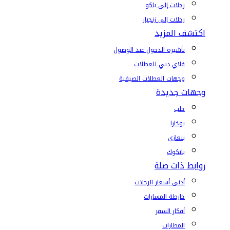
رحلات إلى باكو
رحلات إلى زنجبار
اكتشف المزيد
تأشيرة الدخول عند الوصول
فلاي دبي للعطلات
وجهات العطلات الصيفية
وجهات جديدة
حلب
بوخارا
بنغازي
بانكوك
روابط ذات صلة
أدنى أسعار الرحلات
خارطة المسارات
أفكار السفر
المطارات