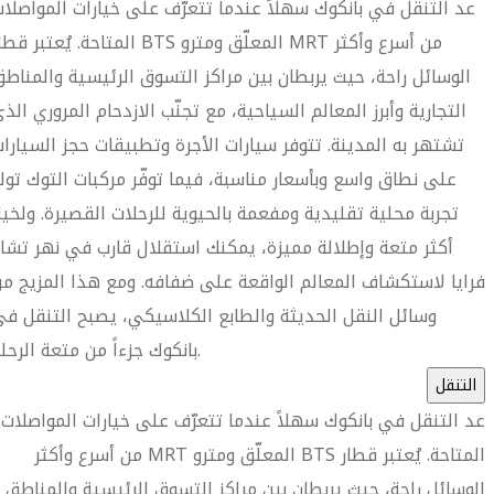
المتاحة. يُعتبر قطار BTS المعلّق ومترو MRT من أسرع وأ
الوسائل راحة، حيث يربطان بين مراكز التسوق الرئيسية والمناط
التجارية وأبرز المعالم السياحية، مع تجنّب الازدحام المروري الذ
تشتهر به المدينة. تتوفر سيارات الأجرة وتطبيقات حجز السيارا
على نطاق واسع وبأسعار مناسبة، فيما توفّر مركبات التوك تو
تجربة محلية تقليدية ومفعمة بالحيوية للرحلات القصيرة. ولخيا
أكثر متعة وإطلالة مميزة، يمكنك استقلال قارب في نهر تشا
فرايا لاستكشاف المعالم الواقعة على ضفافه. ومع هذا المزيج م
وسائل النقل الحديثة والطابع الكلاسيكي، يصبح التنقل ف
بانكوك جزءاً من متعة الرحلة.
التنقل
ُعد التنقل في بانكوك سهلاً عندما تتعرّف على خيارات المواصلات
المتاحة. يُعتبر قطار BTS المعلّق ومترو MRT من أسرع وأكثر
الوسائل راحة، حيث يربطان بين مراكز التسوق الرئيسية والمناطق