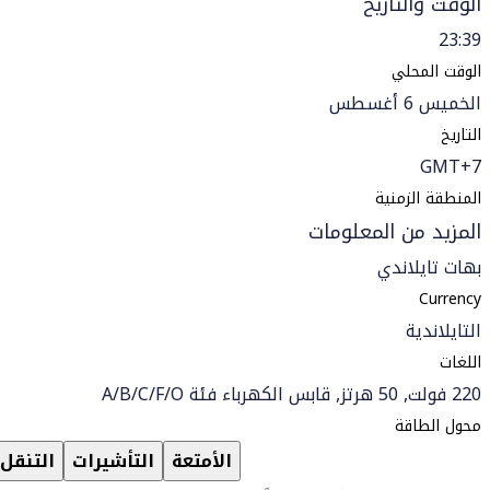
الوقت والتاريخ
23:39
الوقت المحلي
الخميس 6 أغسطس
التاريخ
GMT+7
المنطقة الزمنية
المزيد من المعلومات
بهات تايلاندي
Currency
التايلاندية
اللغات
220 فولت, 50 هرتز, قابس الكهرباء فئة A/B/C/F/O
محول الطاقة
الأمتعة
التأشيرات
التنقل