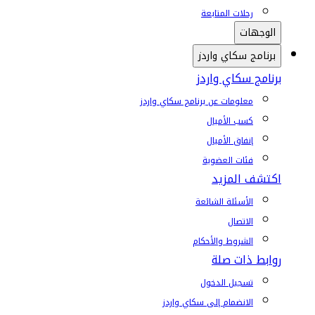
رحلات المتابعة
الوجهات
برنامج سكاي واردز
برنامج سكاي واردز
معلومات عن برنامج سكاي واردز
كسب الأميال
إنفاق الأميال
فئات العضوية
اكتشف المزيد
الأسئلة الشائعة
الاتصال
الشروط والأحكام
روابط ذات صلة
تسجيل الدخول
الانضمام إلى سكاي واردز