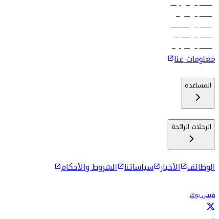
رحلات إلى تبيليسي
رحلات إلى الرياض
رحلات إلى مسقط
رحلات إلى ماليه
رحلات إلى كولومبو
معلومات عنا
المساعدة
الرحلات الرائجة
الوظائف
الأخبار
سياساتنا
الشروط والأحكام
فيس بوك