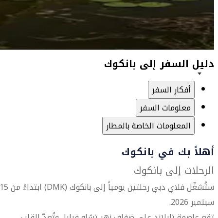
دليل السفر إلى بانكوك
أفكار السفر
معلومات السفر
المعلومات الخاصة بالمطار
أهلاً بك في بانكوك
الرحلات إلى بانكوك
ستُشغّل فلاي دبي رحلتين يومياً إلى بانكوك (DMK) ابتداءً من
سبتمبر 2026.
تقع عاصمة تايلاند على ضفاف نهر تشاو فرايا، وتُعدّ القلب