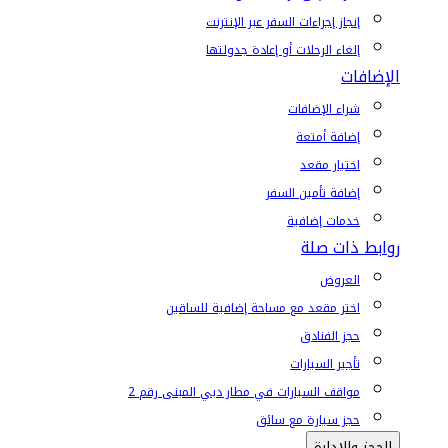
إنجاز إجراءات السفر عبر الإنترنت
إلغاء الرحلات أو إعادة جدولتها
الإضافات
شراء الإضافات
إضافة أمتعة
اختيار مقعد
إضافة تأمين السفر
خدمات إضافية
روابط ذات صلة
العروض
اختر مقعد مع مساحة إضافية للساقين
حجز الفنادق
تأجير السيارات
مواقف السيارات في مطار دبي المبنى رقم 2
حجز سيارة مع سائق
الحجز والإدارة