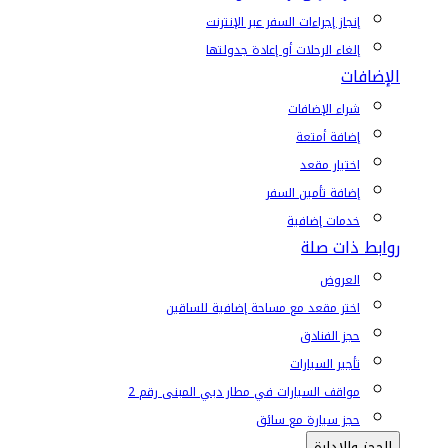
إنجاز إجراءات السفر عبر الإنترنت
إلغاء الرحلات أو إعادة جدولتها
الإضافات
شراء الإضافات
إضافة أمتعة
اختيار مقعد
إضافة تأمين السفر
خدمات إضافية
روابط ذات صلة
العروض
اختر مقعد مع مساحة إضافية للساقين
حجز الفنادق
تأجير السيارات
مواقف السيارات في مطار دبي المبنى رقم 2
حجز سيارة مع سائق
الحجز والإدارة