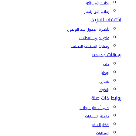
رحلات إلى باكو
رحلات إلى زنجبار
اكتشف المزيد
تأشيرة الدخول عند الوصول
فلاي دبي للعطلات
وجهات العطلات الصيفية
وجهات جديدة
حلب
بوخارا
بنغازي
بانكوك
روابط ذات صلة
أدنى أسعار الرحلات
خارطة المسارات
أفكار السفر
المطارات