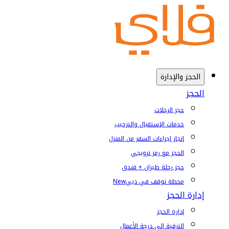
الحجز والإدارة
الحجز
حجز الرحلات
خدمات الإستقبال والترحيب
إنجاز إجراءات السفر من المنزل
الحجز مع رمز ترويجي
حجز رحلة طيران + فندق
محطة توقف في دبي
New
إدارة الحجز
إدارة الحجز
الترقية إلى درجة الأعمال