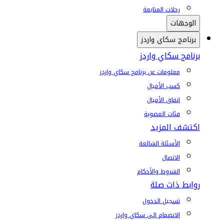
رحلات المتابعة
الوجهات
برنامج سكاي واردز
برنامج سكاي واردز
معلومات عن برنامج سكاي واردز
كسب الأميال
إنفاق الأميال
فئات العضوية
اكتشف المزيد
الأسئلة الشائعة
الاتصال
الشروط والأحكام
روابط ذات صلة
تسجيل الدخول
الانضمام إلى سكاي واردز