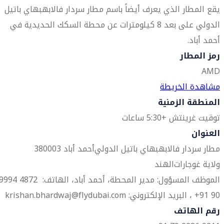
يقع المطار الذي يعرف أيضاً باسم مطار سردار فالابهبهاي باتيل
الدولي على بعد 8 كيلومترات عن محطة السكك الحديدية في
أحمد أباد.
رمز المطار
AMD
مشاهدة الخريطة
المنطقة الزمنية
توقيت غرينتش +5:30 ساعات
العنوان
مطار سردار فالابهبهاي باتيل الدولي
أحمد أباد 380003
ولاية غوجارات
الهند
الموظف المسؤول: مدير المحطة، أحمد أباد، الهاتف: 4872 4
90 91+ ، البريد الإلكتروني: krishan.bhardwaj@flydubai.com
رقم الهاتف