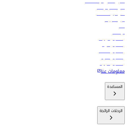
تسجيل الدخول لوكلاء السفر
أدنى أسعار الرحلات
فلاي دبي للعطلات
تأجير السيارات
فنادق
الوظائف
رحلات إلى تبيليسي
رحلات إلى الرياض
رحلات إلى مسقط
رحلات إلى ماليه
رحلات إلى كولومبو
معلومات عنا
المساعدة
الرحلات الرائجة