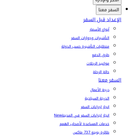
السفر معنا
الإعداد قبل السفر
أنواع الأسعار
التأشيرات وجوازات السفر
متطلبات التأشيرة حسب الدولة
طرق الدفع
مواعيد الرحلات
حالة الرحلة
السفر معنا
درجة الأعمال
الدرجة السياحية
إنجاز إجراءات السفر
إنجاز إجراءات السفر في المدينة
New
خدمات المساعدة لأصحاب الهمم
طائرة بوينغ 737 ماكس