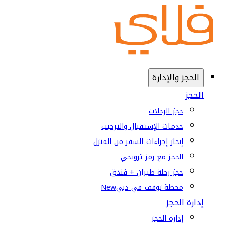
الحجز والإدارة
الحجز
حجز الرحلات
خدمات الإستقبال والترحيب
إنجاز إجراءات السفر من المنزل
الحجز مع رمز ترويجي
حجز رحلة طيران + فندق
محطة توقف في دبي
New
إدارة الحجز
إدارة الحجز