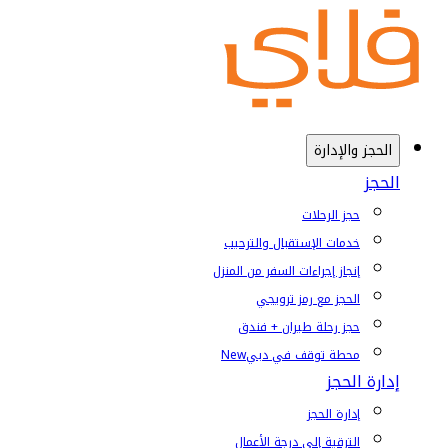
الحجز والإدارة
الحجز
حجز الرحلات
خدمات الإستقبال والترحيب
إنجاز إجراءات السفر من المنزل
الحجز مع رمز ترويجي
حجز رحلة طيران + فندق
محطة توقف في دبي
New
إدارة الحجز
إدارة الحجز
الترقية إلى درجة الأعمال