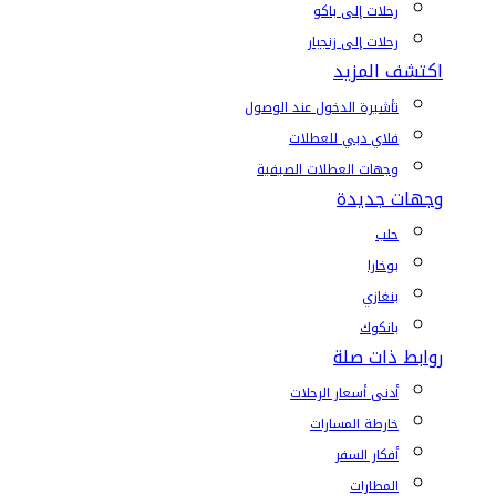
رحلات إلى باكو
رحلات إلى زنجبار
اكتشف المزيد
تأشيرة الدخول عند الوصول
فلاي دبي للعطلات
وجهات العطلات الصيفية
وجهات جديدة
حلب
بوخارا
بنغازي
بانكوك
روابط ذات صلة
أدنى أسعار الرحلات
خارطة المسارات
أفكار السفر
المطارات