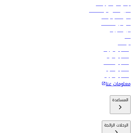
الإعلان على متن رحلاتنا
تسجيل الدخول لوكلاء السفر
أدنى أسعار الرحلات
فلاي دبي للعطلات
تأجير السيارات
فنادق
الوظائف
رحلات إلى تبيليسي
رحلات إلى الرياض
رحلات إلى مسقط
رحلات إلى ماليه
رحلات إلى كولومبو
معلومات عنا
المساعدة
الرحلات الرائجة