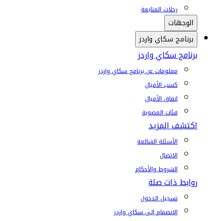
رحلات المتابعة
الوجهات
برنامج سكاي واردز
برنامج سكاي واردز
معلومات عن برنامج سكاي واردز
كسب الأميال
إنفاق الأميال
فئات العضوية
اكتشف المزيد
الأسئلة الشائعة
الاتصال
الشروط والأحكام
روابط ذات صلة
تسجيل الدخول
الانضمام إلى سكاي واردز