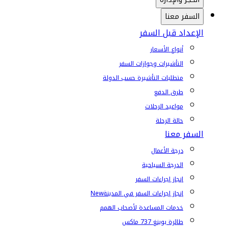
السفر معنا
الإعداد قبل السفر
أنواع الأسعار
التأشيرات وجوازات السفر
متطلبات التأشيرة حسب الدولة
طرق الدفع
مواعيد الرحلات
حالة الرحلة
السفر معنا
درجة الأعمال
الدرجة السياحية
إنجاز إجراءات السفر
إنجاز إجراءات السفر في المدينة
New
خدمات المساعدة لأصحاب الهمم
طائرة بوينغ 737 ماكس