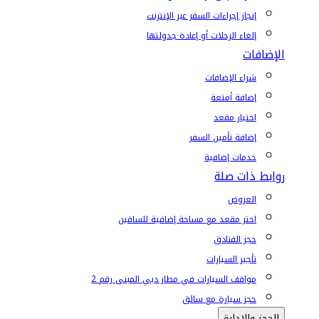
إنجاز إجراءات السفر عبر الإنترنت
إلغاء الرحلات أو إعادة جدولتها
الإضافات
شراء الإضافات
إضافة أمتعة
اختيار مقعد
إضافة تأمين السفر
خدمات إضافية
روابط ذات صلة
العروض
اختر مقعد مع مساحة إضافية للساقين
حجز الفنادق
تأجير السيارات
مواقف السيارات في مطار دبي المبنى رقم 2
حجز سيارة مع سائق
الحجز والإدارة