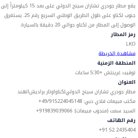
يقع مطار جودري تشاران سينج الدولي على بعد 15 كيلومتراً إلى
جنوب لكناو على طول الطريق الوطني السريع رقم 25. يستغرق
الوصول إلى المطار من لكناو حوالي 20 دقيقة بالسيارة.
رمز المطار
LKO
مشاهدة الخريطة
المنطقة الزمنية
توقيت غرينتش +5:30 ساعات
العنوان
مطار جودري تشاران سينج الدولي
لكناو
اوتار براديش
الهند
مكتب مبيعات فلاي دبي: 49/915224045148+
السيد سمت (مندوب مبيعات): 919839039066+
رقم الهاتف
2435404 52 91+