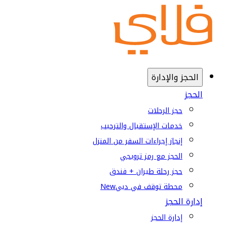
الحجز والإدارة
الحجز
حجز الرحلات
خدمات الإستقبال والترحيب
إنجاز إجراءات السفر من المنزل
الحجز مع رمز ترويجي
حجز رحلة طيران + فندق
محطة توقف في دبي
New
إدارة الحجز
إدارة الحجز