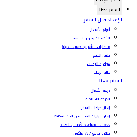
السفر معنا
الإعداد قبل السفر
أنواع الأسعار
التأشيرات وجوازات السفر
متطلبات التأشيرة حسب الدولة
طرق الدفع
مواعيد الرحلات
حالة الرحلة
السفر معنا
درجة الأعمال
الدرجة السياحية
إنجاز إجراءات السفر
إنجاز إجراءات السفر في المدينة
New
خدمات المساعدة لأصحاب الهمم
طائرة بوينغ 737 ماكس