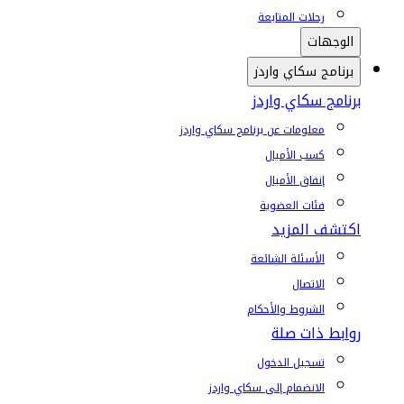
رحلات المتابعة
الوجهات
برنامج سكاي واردز
برنامج سكاي واردز
معلومات عن برنامج سكاي واردز
كسب الأميال
إنفاق الأميال
فئات العضوية
اكتشف المزيد
الأسئلة الشائعة
الاتصال
الشروط والأحكام
روابط ذات صلة
تسجيل الدخول
الانضمام إلى سكاي واردز