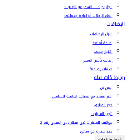
إنجاز إجراءات السفر عبر الإنترنت
إلغاء الرحلات أو إعادة جدولتها
الإضافات
شراء الإضافات
إضافة أمتعة
اختيار مقعد
إضافة تأمين السفر
خدمات إضافية
روابط ذات صلة
العروض
اختر مقعد مع مساحة إضافية للساقين
حجز الفنادق
تأجير السيارات
مواقف السيارات في مطار دبي المبنى رقم 2
حجز سيارة مع سائق
الحجز والإدارة