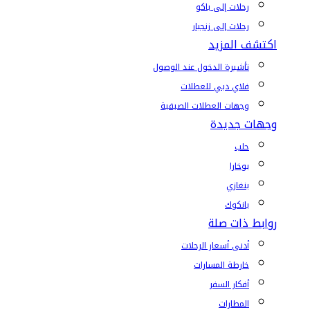
رحلات إلى باكو
رحلات إلى زنجبار
اكتشف المزيد
تأشيرة الدخول عند الوصول
فلاي دبي للعطلات
وجهات العطلات الصيفية
وجهات جديدة
حلب
بوخارا
بنغازي
بانكوك
روابط ذات صلة
أدنى أسعار الرحلات
خارطة المسارات
أفكار السفر
المطارات