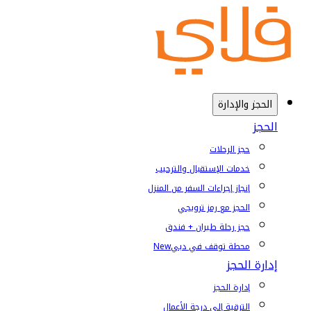
الحجز والإدارة
الحجز
حجز الرحلات
خدمات الإستقبال والترحيب
إنجاز إجراءات السفر من المنزل
الحجز مع رمز ترويجي
حجز رحلة طيران + فندق
محطة توقف في دبي
New
إدارة الحجز
إدارة الحجز
الترقية إلى درجة الأعمال