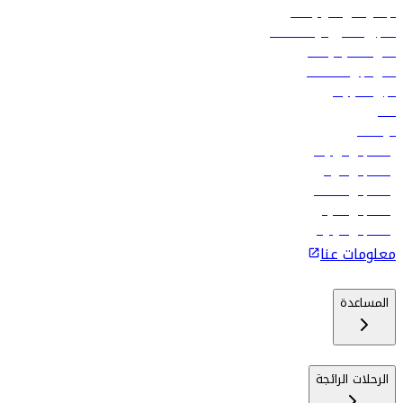
الإعلان على متن رحلاتنا
تسجيل الدخول لوكلاء السفر
أدنى أسعار الرحلات
فلاي دبي للعطلات
تأجير السيارات
فنادق
الوظائف
رحلات إلى تبيليسي
رحلات إلى الرياض
رحلات إلى مسقط
رحلات إلى ماليه
رحلات إلى كولومبو
معلومات عنا
المساعدة
الرحلات الرائجة