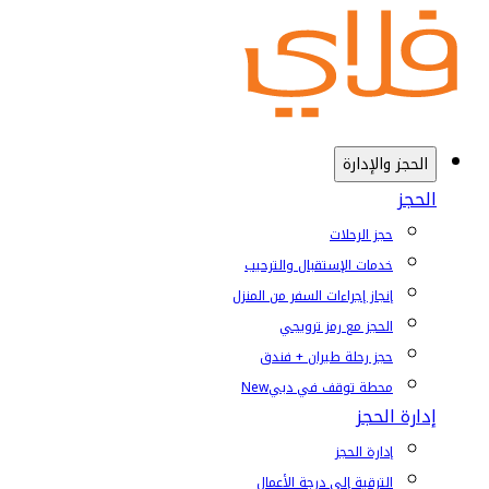
الحجز والإدارة
الحجز
حجز الرحلات
خدمات الإستقبال والترحيب
إنجاز إجراءات السفر من المنزل
الحجز مع رمز ترويجي
حجز رحلة طيران + فندق
محطة توقف في دبي
New
إدارة الحجز
إدارة الحجز
الترقية إلى درجة الأعمال