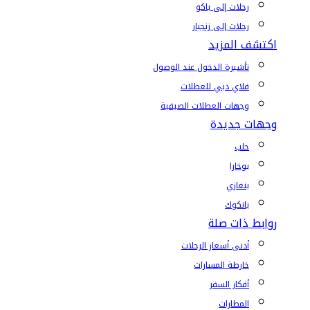
رحلات إلى باكو
رحلات إلى زنجبار
اكتشف المزيد
تأشيرة الدخول عند الوصول
فلاي دبي للعطلات
وجهات العطلات الصيفية
وجهات جديدة
حلب
بوخارا
بنغازي
بانكوك
روابط ذات صلة
أدنى أسعار الرحلات
خارطة المسارات
أفكار السفر
المطارات