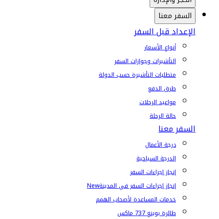
السفر معنا
الإعداد قبل السفر
أنواع الأسعار
التأشيرات وجوازات السفر
متطلبات التأشيرة حسب الدولة
طرق الدفع
مواعيد الرحلات
حالة الرحلة
السفر معنا
درجة الأعمال
الدرجة السياحية
إنجاز إجراءات السفر
إنجاز إجراءات السفر في المدينة
New
خدمات المساعدة لأصحاب الهمم
طائرة بوينغ 737 ماكس