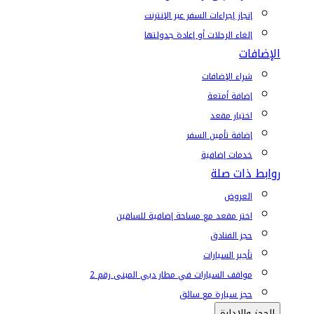
إنجاز إجراءات السفر عبر الإنترنت
إلغاء الرحلات أو إعادة جدولتها
الإضافات
شراء الإضافات
إضافة أمتعة
اختيار مقعد
إضافة تأمين السفر
خدمات إضافية
روابط ذات صلة
العروض
اختر مقعد مع مساحة إضافية للساقين
حجز الفنادق
تأجير السيارات
مواقف السيارات في مطار دبي المبنى رقم 2
حجز سيارة مع سائق
الحجز والإدارة