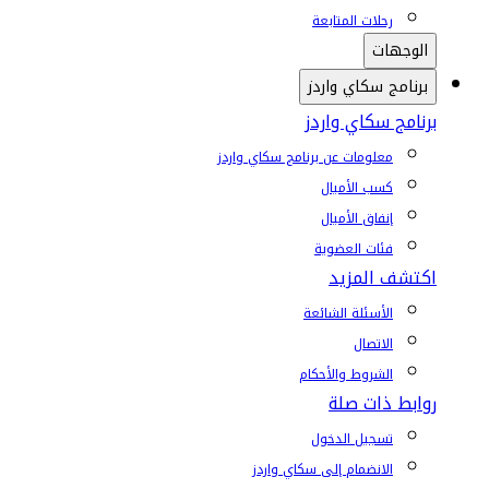
رحلات المتابعة
الوجهات
برنامج سكاي واردز
برنامج سكاي واردز
معلومات عن برنامج سكاي واردز
كسب الأميال
إنفاق الأميال
فئات العضوية
اكتشف المزيد
الأسئلة الشائعة
الاتصال
الشروط والأحكام
روابط ذات صلة
تسجيل الدخول
الانضمام إلى سكاي واردز