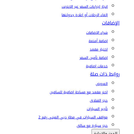
إنجاز إجراءات السفر عبر الإنترنت
إلغاء الرحلات أو إعادة جدولتها
الإضافات
شراء الإضافات
إضافة أمتعة
اختيار مقعد
إضافة تأمين السفر
خدمات إضافية
روابط ذات صلة
العروض
اختر مقعد مع مساحة إضافية للساقين
حجز الفنادق
تأجير السيارات
مواقف السيارات في مطار دبي المبنى رقم 2
حجز سيارة مع سائق
الحجز والإدارة