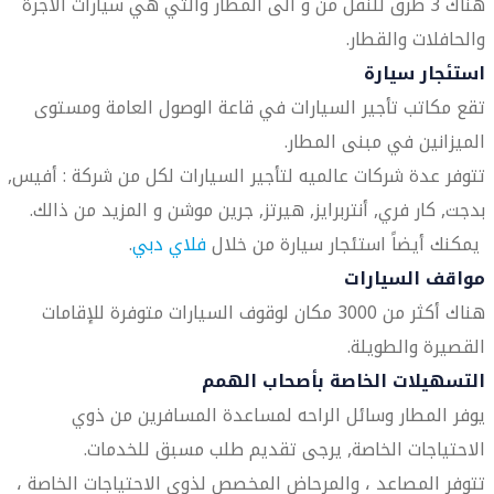
هناك 3 طرق للنقل من و الى المطار والتي هي سيارات الأجرة
والحافلات والقطار.
استئجار سيارة
تقع مكاتب تأجير السيارات في قاعة الوصول العامة ومستوى
الميزانين في مبنى المطار.
تتوفر عدة شركات عالميه لتأجير السيارات لكل من شركة : أفيس,
بدجت, كار فري, أنتربرايز, هيرتز, جرين موشن و المزيد من ذالك.
يمكنك أيضاً استئجار سيارة من خلال
فلاي دبي
.
مواقف السيارات
هناك أكثر من 3000 مكان لوقوف السيارات متوفرة للإقامات
القصيرة والطويلة.
التسهيلات الخاصة بأصحاب الهمم
يوفر المطار وسائل الراحه لمساعدة المسافرين من ذوي
الاحتياجات الخاصة, يرجى تقديم طلب مسبق للخدمات.
تتوفر المصاعد ، والمرحاض المخصص لذوي الاحتياجات الخاصة ،