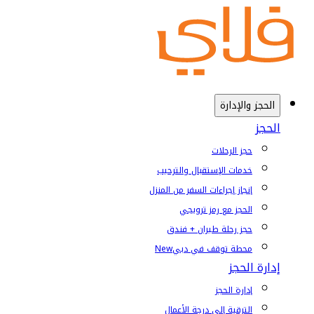
الحجز والإدارة
الحجز
حجز الرحلات
خدمات الإستقبال والترحيب
إنجاز إجراءات السفر من المنزل
الحجز مع رمز ترويجي
حجز رحلة طيران + فندق
محطة توقف في دبي
New
إدارة الحجز
إدارة الحجز
الترقية إلى درجة الأعمال