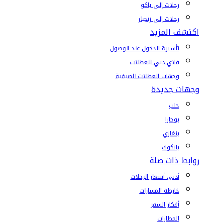
رحلات إلى باكو
رحلات إلى زنجبار
اكتشف المزيد
تأشيرة الدخول عند الوصول
فلاي دبي للعطلات
وجهات العطلات الصيفية
وجهات جديدة
حلب
بوخارا
بنغازي
بانكوك
روابط ذات صلة
أدنى أسعار الرحلات
خارطة المسارات
أفكار السفر
المطارات