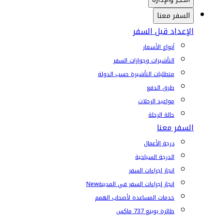
السفر معنا
الإعداد قبل السفر
أنواع الأسعار
التأشيرات وجوازات السفر
متطلبات التأشيرة حسب الدولة
طرق الدفع
مواعيد الرحلات
حالة الرحلة
السفر معنا
درجة الأعمال
الدرجة السياحية
إنجاز إجراءات السفر
إنجاز إجراءات السفر في المدينة
New
خدمات المساعدة لأصحاب الهمم
طائرة بوينغ 737 ماكس