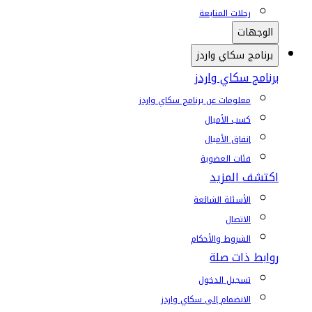
رحلات المتابعة
الوجهات
برنامج سكاي واردز
برنامج سكاي واردز
معلومات عن برنامج سكاي واردز
كسب الأميال
إنفاق الأميال
فئات العضوية
اكتشف المزيد
الأسئلة الشائعة
الاتصال
الشروط والأحكام
روابط ذات صلة
تسجيل الدخول
الانضمام إلى سكاي واردز