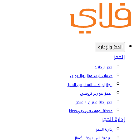
الحجز والإدارة
الحجز
حجز الرحلات
خدمات الإستقبال والترحيب
إنجاز إجراءات السفر من المنزل
الحجز مع رمز ترويجي
حجز رحلة طيران + فندق
محطة توقف في دبي
New
إدارة الحجز
إدارة الحجز
الترقية إلى درجة الأعمال