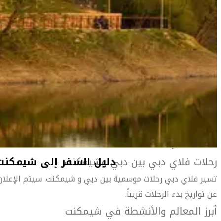
المعلومات الخاصة بالمطار
أهلاً بك في شيمكنت
مدينة نابضة بالحياة تقع في جنوب كازاخستان، وتشتم فيها
بوضوح عبق آسيا الوسطى نظراً لقربها من دول أوزبكستان
وطاجيكستان وقيرغيزستان المجاورة.
تضم شيمكنت بين جنباتها مزيجاً من كل شيء. فمن عراقة الماضي
تشاهد المساجد الجميلة والأضرحة والأسواق المحلية الصاخبة
والأنهار والجبال والبراري والصروح الأثرية، ناهيك عن معالم
الحداثة الحالية.
رحلات فلاي دبي بين دبي وشيمكنت
تسير فلاي دبي رحلات موسمية بين دبي و شيمكنت. سيتم الإعلان
عن تواريخ بدء الرحلات قريباً.
أبرز المعالم والأنشطة في شيمكنت