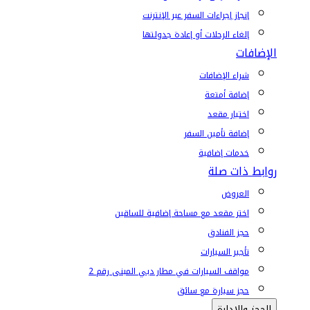
إنجاز إجراءات السفر عبر الإنترنت
إلغاء الرحلات أو إعادة جدولتها
الإضافات
شراء الإضافات
إضافة أمتعة
اختيار مقعد
إضافة تأمين السفر
خدمات إضافية
روابط ذات صلة
العروض
اختر مقعد مع مساحة إضافية للساقين
حجز الفنادق
تأجير السيارات
مواقف السيارات في مطار دبي المبنى رقم 2
حجز سيارة مع سائق
الحجز والإدارة