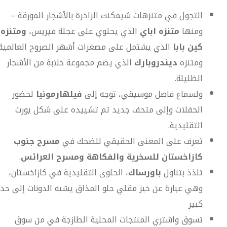
التجول في متنزهات شيمكنت الزاخرة بالأشجار المورقة –
ومنها
متنزه اباي
الذي يحتوي على عجلة فيريس،
ومتنزه
كين بابا
الذي يشتمل على مصغرات أشهر الصروح العالمية
ومتنزه
ديندروبارك
الذي يضم مجموعة خلابة من الأشجار
الظليلة.
ولسماع فاصل موسيقي، توجه إلى
فيلهارمونيا
لحضور
الحفلات وإلى متحف جديد تم تشييده على شكل يورت
التقليدية.
تعرف على المعنى الحقيقي للضحك في
مسرح جنوب
كازاخستان للسخرية والفكاهة ومسرح العرائس
.
تلذذ بتناول
باورساك
، الحلوى التقليدية في كازاخستان،
وهي عبارة عن خبز مقلي حلو المذاق يشبه الدونات إلى حد
كبير
تسوق واشتري المنتجات المحلية الطازجة في من سوق