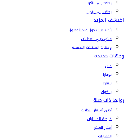
رحلات إلى باكو
رحلات إلى زنجبار
اكتشف المزيد
تأشيرة الدخول عند الوصول
فلاي دبي للعطلات
وجهات العطلات الصيفية
وجهات جديدة
حلب
بوخارا
بنغازي
بانكوك
روابط ذات صلة
أدنى أسعار الرحلات
خارطة المسارات
أفكار السفر
المطارات