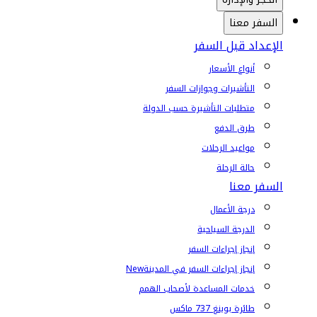
السفر معنا
الإعداد قبل السفر
أنواع الأسعار
التأشيرات وجوازات السفر
متطلبات التأشيرة حسب الدولة
طرق الدفع
مواعيد الرحلات
حالة الرحلة
السفر معنا
درجة الأعمال
الدرجة السياحية
إنجاز إجراءات السفر
إنجاز إجراءات السفر في المدينة
New
خدمات المساعدة لأصحاب الهمم
طائرة بوينغ 737 ماكس