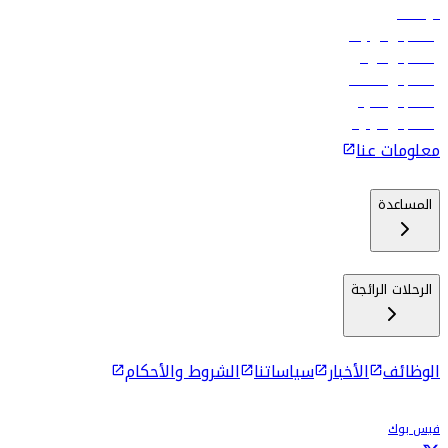
الوظائف
رحلات إلى تبيليسي
رحلات إلى الرياض
رحلات إلى مسقط
رحلات إلى ماليه
رحلات إلى كولومبو
معلومات عنا
المساعدة
الرحلات الرائجة
الوظائف
الأخبار
سياساتنا
الشروط والأحكام
فيس بوك