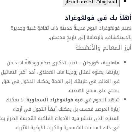
المعلومات الخاصة بالمطار
أهلاً بك في فولغوغراد
تعتبر فولغوغراد اليوم مدينةً حديثة ذات ثقافةٍ غنية وجديرة
بالاستكشاف، بالإضافة إلى تاريخٍ مدهش.
أبرز المعالم والأنشطة
ماماييف كورجان
– نصب تذكاري ضخم ووجهةٌ لا بد من
زيارتها. يعلوه تمثال رودينا مات العملاق، أحد أكبر التماثيل
في العالم. في طريقك إلى القمة يمكنك الدخول في نفق
ينفتح على سفح الهضبة.
شاهد النجوم في
قبة فولغوغراد السماوية
: لا يمكنك
زيارة المرصد فحسب بل يمكنك أيضاً التجول في أرجاء
المتنزه الذي تنتشر فيه الأدوات الفلكية القديمة الطراز بما
في ذلك الساعات الشمسية والكرات الأرضية الأثرية.