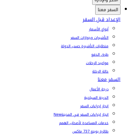
السفر معنا
الإعداد قبل السفر
أنواع الأسعار
التأشيرات وجوازات السفر
متطلبات التأشيرة حسب الدولة
طرق الدفع
مواعيد الرحلات
حالة الرحلة
السفر معنا
درجة الأعمال
الدرجة السياحية
إنجاز إجراءات السفر
إنجاز إجراءات السفر في المدينة
New
خدمات المساعدة لأصحاب الهمم
طائرة بوينغ 737 ماكس