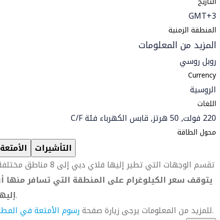
التاريخ
GMT+3
المنطقة الزمنية
المزيد من المعلومات
روبل روسي
Currency
الروسية
اللغات
220 فولت, 50 هرتز, قابس الكهرباء فئة C/F
محول الطاقة
التأشيرات
الأمتعة
تقسم الوجهات التي تطير إليها فلاي دبي إلى 8 مناطق مختلفة.
يتوقف سعر الكيلوغرام على المنطقة التي تسافر منها أو
.
إليه
.
للمزيد من المعلومات يرجى زيارة صفحة
رسوم الأمتعة في المطا