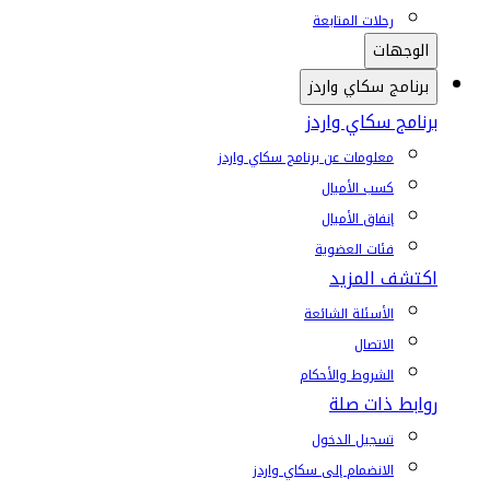
رحلات المتابعة
الوجهات
برنامج سكاي واردز
برنامج سكاي واردز
معلومات عن برنامج سكاي واردز
كسب الأميال
إنفاق الأميال
فئات العضوية
اكتشف المزيد
الأسئلة الشائعة
الاتصال
الشروط والأحكام
روابط ذات صلة
تسجيل الدخول
الانضمام إلى سكاي واردز