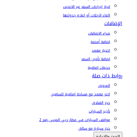
إنجاز إجراءات السفر عبر الإنترنت
إلغاء الرحلات أو إعادة جدولتها
الإضافات
شراء الإضافات
إضافة أمتعة
اختيار مقعد
إضافة تأمين السفر
خدمات إضافية
روابط ذات صلة
العروض
اختر مقعد مع مساحة إضافية للساقين
حجز الفنادق
تأجير السيارات
مواقف السيارات في مطار دبي المبنى رقم 2
حجز سيارة مع سائق
الحجز والإدارة