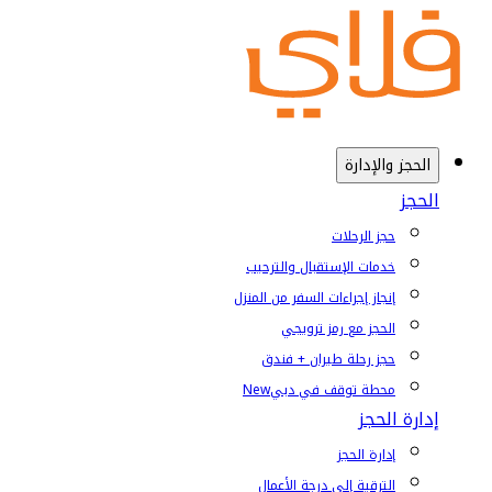
الحجز والإدارة
الحجز
حجز الرحلات
خدمات الإستقبال والترحيب
إنجاز إجراءات السفر من المنزل
الحجز مع رمز ترويجي
حجز رحلة طيران + فندق
محطة توقف في دبي
New
إدارة الحجز
إدارة الحجز
الترقية إلى درجة الأعمال