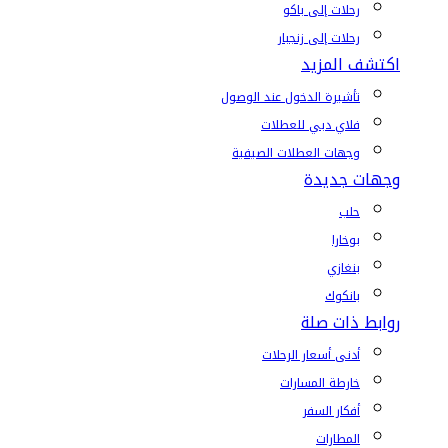
رحلات إلى باكو
رحلات إلى زنجبار
اكتشف المزيد
تأشيرة الدخول عند الوصول
فلاي دبي للعطلات
وجهات العطلات الصيفية
وجهات جديدة
حلب
بوخارا
بنغازي
بانكوك
روابط ذات صلة
أدنى أسعار الرحلات
خارطة المسارات
أفكار السفر
المطارات