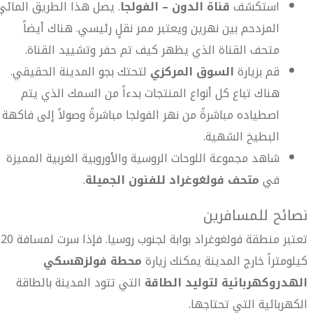
استكشف
قناة الدون – الفولجا
. يصل هذا الطريق المائي
المزدحم بين نهرين ويعتبر ممر نقلٍ رئيسي. هناك أيضاً
متحف القناة الذي يظهر كيف تم حفر وتشييد القناة.
قم بزيارة
السوق المركزي
لتحتك بجو المدينة الحقيقي.
هناك تباع كل أنواع المنتجات بدءاً من السمك الذي يتم
اصطياده مباشرةً من نهر الفولجا مباشرةً وصولاً إلى فاكهة
البطيخ الشهية.
شاهد مجموعة اللوحات الروسية والأوروبية الغربية المميزة
في
متحف فولغوغراد للفنون الجميلة
.
نصائح للمسافرين
تعتبر منطقة فولغوغراد بوابة لجنوب روسيا. فإذا سرت لمسافة 20
كيلومتراً خارج المدينة يمكنك زيارة
محطة فولزهسكي
الهدروكهربائية لتوليد الطاقة
التي تتود المدينة بالطاقة
الكهربائية التي تحتاجها.