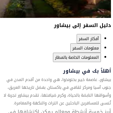
دليل السفر إلى بيشاور
أفكار السفر
معلومات السفر
المعلومات الخاصة بالمطار
أهلاً بك في بيشاور
بيشاور، عاصمة خيبر بختونخوا، هي واحدة من أقدم المدن في
جنوب آسيا ومركز ثقافي في باكستان. بفضل تاريخها العريق،
وأسواقها النابضة بالحياة، وكرم ضيافتها، تقدم بيشاور تجربة لا
تُنسى للمسافرين الباحثين عن التراث والنكهة والمغامرة.
أبرز خمسة أنشطة ومعالم يمكن اكتشافها في