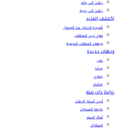
رحلات إلى باكو
رحلات إلى زنجبار
اكتشف المزيد
تأشيرة الدخول عند الوصول
فلاي دبي للعطلات
وجهات العطلات الصيفية
وجهات جديدة
حلب
بوخارا
بنغازي
بانكوك
روابط ذات صلة
أدنى أسعار الرحلات
خارطة المسارات
أفكار السفر
المطارات