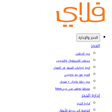
الحجز والإدارة
الحجز
حجز الرحلات
خدمات الإستقبال والترحيب
إنجاز إجراءات السفر من المنزل
الحجز مع رمز ترويجي
حجز رحلة طيران + فندق
محطة توقف في دبي
New
إدارة الحجز
إدارة الحجز
الترقية إلى درجة الأعمال