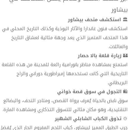
بيشاور
🏛
استكشف متحف بيشاور
استكشف فنون غاندارا والآثار البوذية وكذلك التاريخ المحلي في
هذا المتحف المتميز الذي يعد وجهة مثالية لعشاق التاريخ
والعائلات.
🏰
زيارة قلعة بالا حصار
استمتع بمشاهدة مناظر بانورامية رائعة للمدينة من هذه القلعة
التاريخية التي كانت تستخدمها إمبراطورية دوراني والراج
البريطاني.
🛍
التجول في سوق قصة خواني
سوق نابض بالحياة يُعرف برواة القصص، ومتاجر التحف، والبضائع
التقليدية، وهو مكان مثالي للتسوق التذكاري ومشاهدة المارة.
🍲
تذوق الكباب الشابلي الشهير
جرب الطبق المميز لبيشاور، كباب اللحم المفروم الحار الذي يُفضل