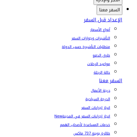
السفر معنا
الإعداد قبل السفر
أنواع الأسعار
التأشيرات وجوازات السفر
متطلبات التأشيرة حسب الدولة
طرق الدفع
مواعيد الرحلات
حالة الرحلة
السفر معنا
درجة الأعمال
الدرجة السياحية
إنجاز إجراءات السفر
إنجاز إجراءات السفر في المدينة
New
خدمات المساعدة لأصحاب الهمم
طائرة بوينغ 737 ماكس