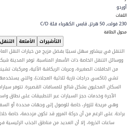
أوردو
اللغات
230 فولت, 50 هرتز, قابس الكهرباء فئة C/D
محول الطاقة
التأشيرات
الأمتعة
التنقل
التنقل في بيشاور سهل نسبيًا بفضل مزيج من خيارات النقل العا
ووسائل التنقل الخاصة ذات الأسعار المناسبة. توفر المدينة شبك
من الحافلات الصغيرة، وعربات الريكاشة الآلية، ومركبات تشين
تشي (تاكسي دراجات نارية ثلاثية العجلات)، والتي يستخدمه
السكان المحليون بشكل شائع للمسافات القصيرة. تتوفر سيارا
الأجرة وخدمات حجز السيارات عبر التطبيقات على نطاق واس
وهي مريحة للزوار، خاصة للوصول إلى وجهات محددة أو السف
براحة. على الرغم من أن حركة المرور قد تكون مزدحمة، خاصة خلا
ساعات الذروة، إلا أن العديد من مناطق الجذب الرئيسية ف