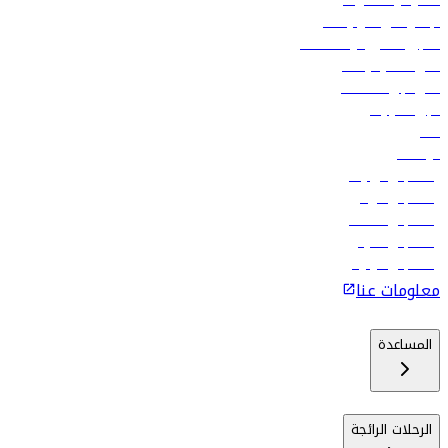
العقود والمشتريات
الإعلان على متن رحلاتنا
تسجيل الدخول لوكلاء السفر
أدنى أسعار الرحلات
فلاي دبي للعطلات
تأجير السيارات
فنادق
الوظائف
رحلات إلى تبيليسي
رحلات إلى الرياض
رحلات إلى مسقط
رحلات إلى ماليه
رحلات إلى كولومبو
معلومات عنا
المساعدة
الرحلات الرائجة