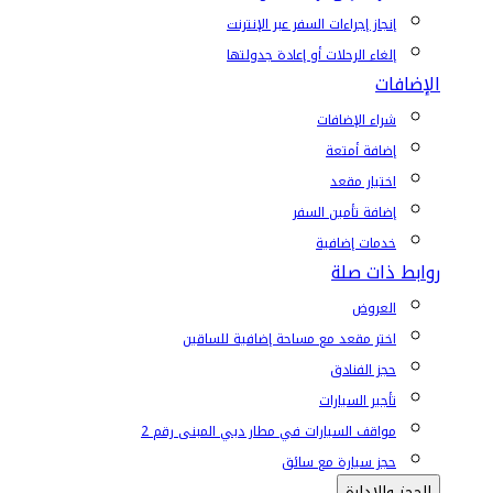
إنجاز إجراءات السفر عبر الإنترنت
إلغاء الرحلات أو إعادة جدولتها
الإضافات
شراء الإضافات
إضافة أمتعة
اختيار مقعد
إضافة تأمين السفر
خدمات إضافية
روابط ذات صلة
العروض
اختر مقعد مع مساحة إضافية للساقين
حجز الفنادق
تأجير السيارات
مواقف السيارات في مطار دبي المبنى رقم 2
حجز سيارة مع سائق
الحجز والإدارة