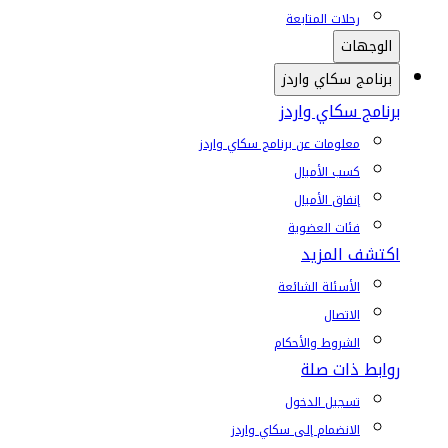
رحلات المتابعة
الوجهات
برنامج سكاي واردز
برنامج سكاي واردز
معلومات عن برنامج سكاي واردز
كسب الأميال
إنفاق الأميال
فئات العضوية
اكتشف المزيد
الأسئلة الشائعة
الاتصال
الشروط والأحكام
روابط ذات صلة
تسجيل الدخول
الانضمام إلى سكاي واردز