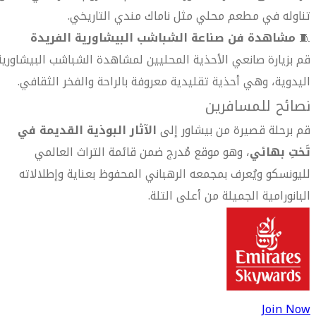
تناوله في مطعم محلي مثل ناماك مندي التاريخي.
🧵
مشاهدة فن صناعة الشباشب البيشاورية الفريدة
قم بزيارة صانعي الأحذية المحليين لمشاهدة الشباشب البيشاورية
اليدوية، وهي أحذية تقليدية معروفة بالراحة والفخر الثقافي.
نصائح للمسافرين
قم برحلة قصيرة من بيشاور إلى
الآثار البوذية القديمة في
تَختِ بهائي
، وهو موقع مُدرج ضمن قائمة التراث العالمي
لليونسكو ويُعرف بمجمعه الرهباني المحفوظ بعناية وإطلالاته
البانورامية الجميلة من أعلى التلة.
Join Now